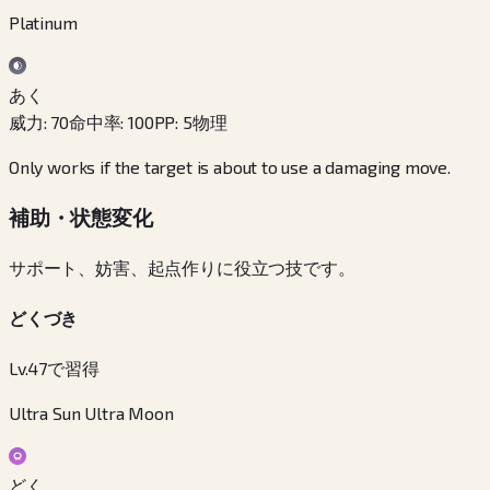
Platinum
あく
威力
:
70
命中率
:
100
PP
:
5
物理
Only works if the target is about to use a damaging move.
補助・状態変化
サポート、妨害、起点作りに役立つ技です。
どくづき
Lv.47で習得
Ultra Sun Ultra Moon
どく