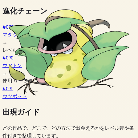
進化チェーン
#069
マダツボミ
→
レベル 21
#070
ウツドン
→
使用 リーフのいし
#071
ウツボット
出現ガイド
どの作品で、どこで、どの方法で出会えるかをレベル帯や条
件付きで整理しています。