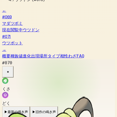
←
#069
マダツボミ
現在閲覧中
ウツドン
#071
ウツボット
→
概要
種族値
進化
出現場所
タイプ相性
わざ
FAQ
#070
✦
くさ
どく
▶
最新の鳴き声
▶
旧作の鳴き声