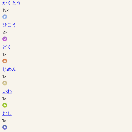
かくとう
½×
ひこう
2×
どく
1×
じめん
1×
いわ
1×
むし
1×