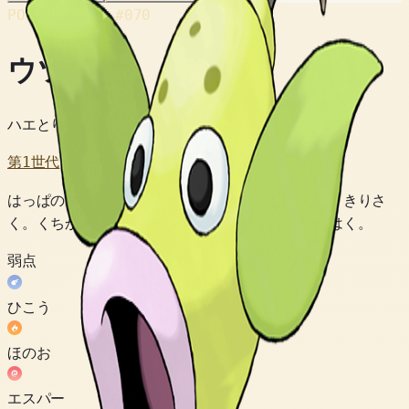
POKÉDEX No.
#070
ウツドン
ハエとりポケモン
第1世代
はっぱの ぶぶんは カッターになって あいてを きりさ
く。くちからは なんでも とかす えきたいを はく。
弱点
ひこう
ほのお
エスパー