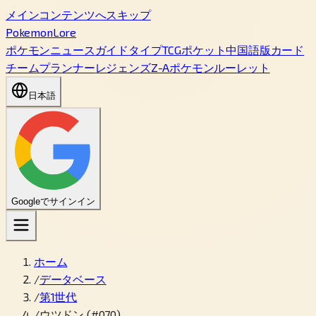
メインコンテンツへスキップ
PokemonLore
ポケモン
ニュース
ガイド
タイプ
TCGポケット
中国語版カード
チームプランナー
レジェンズZ-A
ポケモンルーレット
日本語
Googleでサインイン
ホーム
/
データベース
/
第1世代
/
ウツドン (#070)