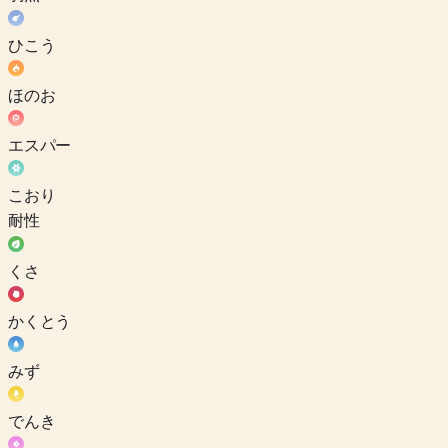
ひこう
ほのお
エスパー
こおり
耐性
くさ
かくとう
みず
でんき