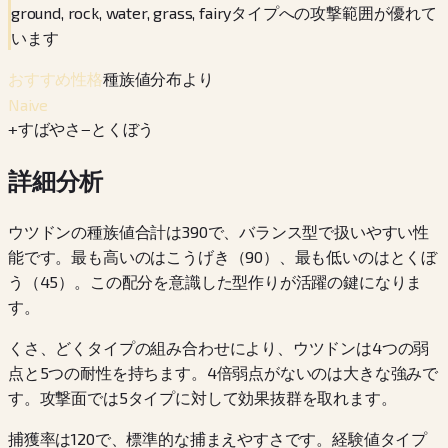
ground, rock, water, grass, fairyタイプへの攻撃範囲が優れて
います
種族値分布より
おすすめ性格
Naive
+
すばやさ
−
とくぼう
詳細分析
ウツドンの種族値合計は390で、バランス型で扱いやすい性
能です。最も高いのはこうげき（90）、最も低いのはとくぼ
う（45）。この配分を意識した型作りが活躍の鍵になりま
す。
くさ、どくタイプの組み合わせにより、ウツドンは4つの弱
点と5つの耐性を持ちます。4倍弱点がないのは大きな強みで
す。攻撃面では5タイプに対して効果抜群を取れます。
捕獲率は120で、標準的な捕まえやすさです。経験値タイプ