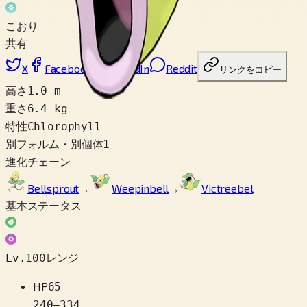
こおり
共有
X
Facebook
LinkedIn
Reddit
リンクをコピー
高さ
1.0 m
重さ
6.4 kg
特性
Chlorophyll
別フォルム・別個体
1
進化チェーン
Bellsprout
→
Weepinbell
→
Victreebel
基本ステータス
Lv.100レンジ
HP
65
240
–
334