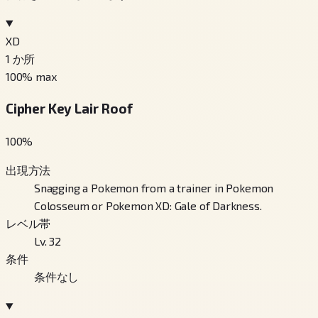
XD
1
か所
100
% max
Cipher Key Lair Roof
100
%
出現方法
Snagging a Pokemon from a trainer in Pokemon
Colosseum or Pokemon XD: Gale of Darkness.
レベル帯
Lv. 32
条件
条件なし