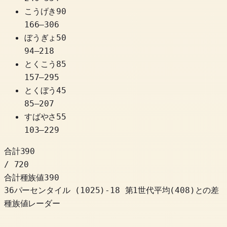
こうげき
90
166
–
306
ぼうぎょ
50
94
–
218
とくこう
85
157
–
295
とくぼう
45
85
–
207
すばやさ
55
103
–
229
合計
390
/ 720
合計種族値
390
36パーセンタイル
(
1025
)
-18
第1世代平均(408)との差
種族値レーダー