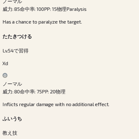
ノーマル
威力
:
85
命中率
:
100
PP
:
15
物理
Paralysis
Has a chance to paralyze the target.
たたきつける
Lv.54で習得
Xd
ノーマル
威力
:
80
命中率
:
75
PP
:
20
物理
Inflicts regular damage with no additional effect.
ふいうち
教え技