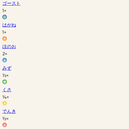
ゴースト
1×
はがね
1×
ほのお
2×
みず
½×
くさ
¼×
でんき
½×