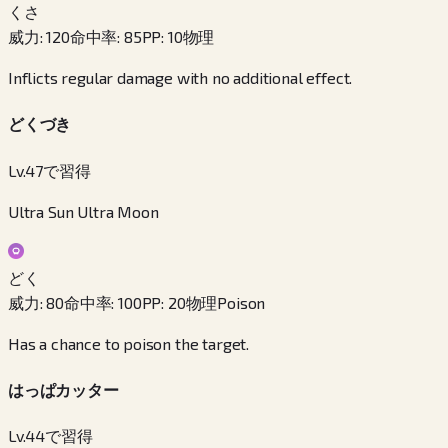
くさ
威力
:
120
命中率
:
85
PP
:
10
物理
Inflicts regular damage with no additional effect.
どくづき
Lv.47で習得
Ultra Sun Ultra Moon
どく
威力
:
80
命中率
:
100
PP
:
20
物理
Poison
Has a chance to poison the target.
はっぱカッター
Lv.44で習得