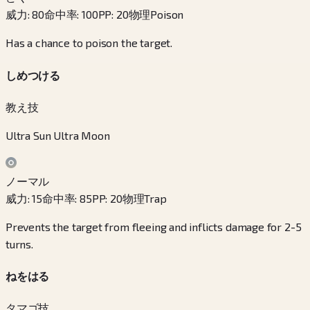
威力
:
80
命中率
:
100
PP
:
20
物理
Poison
Has a chance to poison the target.
しめつける
教え技
Ultra Sun Ultra Moon
ノーマル
威力
:
15
命中率
:
85
PP
:
20
物理
Trap
Prevents the target from fleeing and inflicts damage for 2-5
turns.
ねをはる
タマゴ技