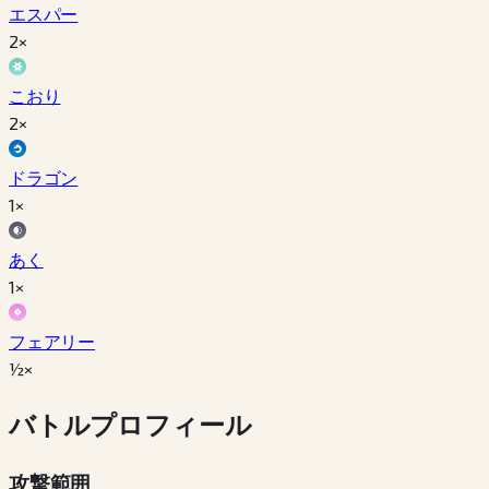
エスパー
2×
こおり
2×
ドラゴン
1×
あく
1×
フェアリー
½×
バトルプロフィール
攻撃範囲