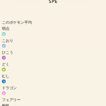
SPE
このポケモン
平均
弱点
こおり
ひこう
どく
むし
ドラゴン
フェアリー
耐性