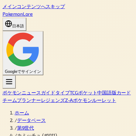
メインコンテンツへスキップ
PokemonLore
日本語
Googleでサインイン
ポケモン
ニュース
ガイド
タイプ
TCGポケット
中国語版カード
チームプランナー
レジェンズZ-A
ポケモンルーレット
ホーム
/
データベース
/
第9世代
/
カミッチュ (#1011)