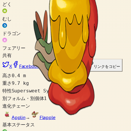
どく
むし
ドラゴン
フェアリー
共有
X
Facebook
LinkedIn
Reddit
リンクをコピー
高さ
0.4 m
重さ
9.7 kg
特性
Supersweet Syrup
別フォルム・別個体
1
進化チェーン
Applin
→
Flapple
基本ステータス