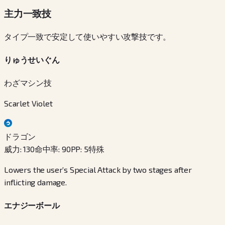
主力一致技
タイプ一致で安定して使いやすい攻撃技です。
りゅうせいぐん
わざマシン技
Scarlet Violet
ドラゴン
威力
:
130
命中率
:
90
PP
:
5
特殊
Lowers the user’s Special Attack by two stages after
inflicting damage.
エナジーボール