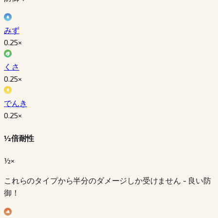
みず
0.25
×
くさ
0.25
×
でんき
0.25
×
½倍耐性
½×
これらのタイプから半分のダメージしか受けません - 良い防
御！