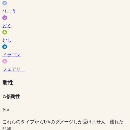
ひこう
どく
むし
ドラゴン
フェアリー
耐性
¼倍耐性
¼×
これらのタイプから1/4のダメージしか受けません - 優れた
防御！