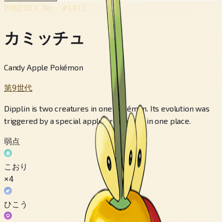
POKÉDEX No.
#1011
カミッチュ
Candy Apple Pokémon
第9世代
Dipplin is two creatures in one Pokémon. Its evolution was
triggered by a special apple grown only in one place.
弱点
こおり
×4
ひこう