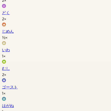
2×
どく
2×
じめん
½×
いわ
1×
むし
2×
ゴースト
1×
はがね