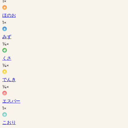
1×
ほのお
1×
みず
¼×
くさ
¼×
でんき
¼×
エスパー
1×
こおり