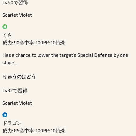
Lv.40で習得
Scarlet Violet
くさ
威力
:
90
命中率
:
100
PP
:
10
特殊
Has a chance to lower the target’s Special Defense by one
stage.
りゅうのはどう
Lv.32で習得
Scarlet Violet
ドラゴン
威力
:
85
命中率
:
100
PP
:
10
特殊