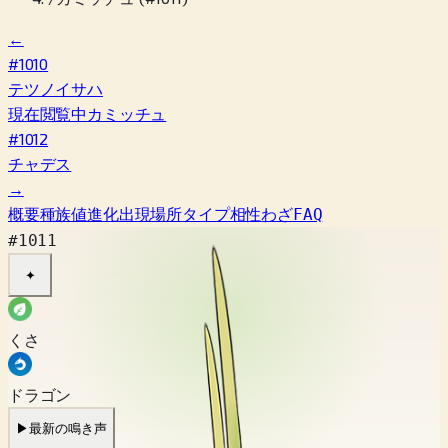
←
#1010
テツノイサハ
現在閲覧中
カミッチュ
#1012
チャデス
→
概要
種族値
進化
出現場所
タイプ相性
わざ
FAQ
#1011
✦
くさ
ドラゴン
▶
最新の鳴き声