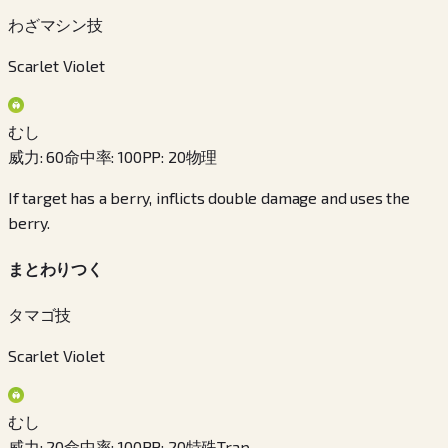
わざマシン技
Scarlet Violet
むし
威力
:
60
命中率
:
100
PP
:
20
物理
If target has a berry, inflicts double damage and uses the
berry.
まとわりつく
タマゴ技
Scarlet Violet
むし
威力
:
20
命中率
:
100
PP
:
20
特殊
Trap