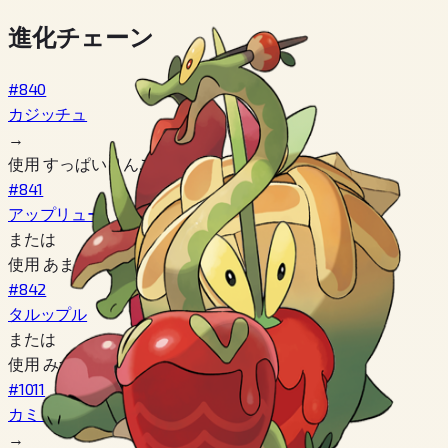
進化チェーン
#840
カジッチュ
→
使用 すっぱいりんご
#841
アップリュー
または
使用 あまーいりんご
#842
タルップル
または
使用 みついりりんご
#1011
カミッチュ
→