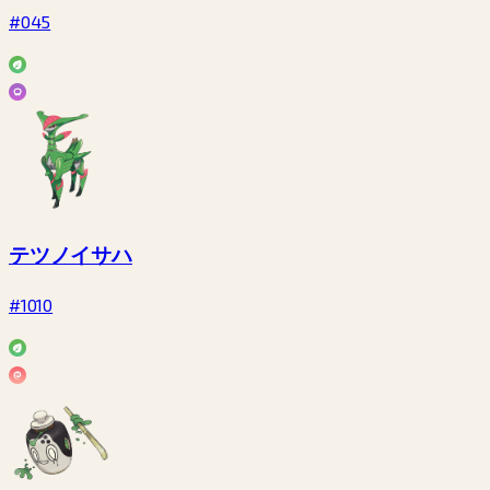
#045
テツノイサハ
#1010