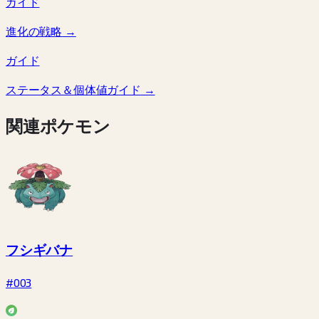
ガイド
進化の戦略
→
ガイド
ステータス＆個体値ガイド
→
関連ポケモン
フシギバナ
#003