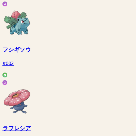
フシギソウ
#002
ラフレシア