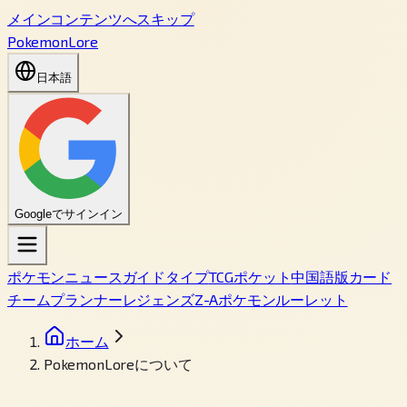
メインコンテンツへスキップ
PokemonLore
日本語
Googleでサインイン
ポケモン
ニュース
ガイド
タイプ
TCGポケット
中国語版カード
チームプランナー
レジェンズZ-A
ポケモンルーレット
ホーム
PokemonLoreについて