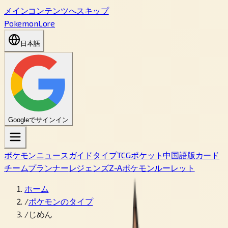
メインコンテンツへスキップ
PokemonLore
日本語
Googleでサインイン
ポケモン
ニュース
ガイド
タイプ
TCGポケット
中国語版カード
チームプランナー
レジェンズZ-A
ポケモンルーレット
ホーム
/
ポケモンのタイプ
/
じめん