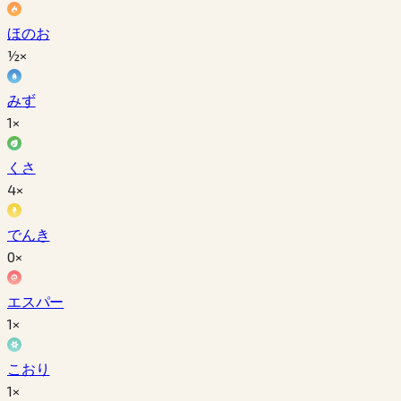
ほのお
½×
みず
1×
くさ
4×
でんき
0×
エスパー
1×
こおり
1×