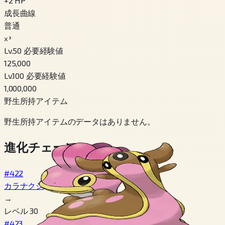
+
2
HP
成長曲線
普通
x³
Lv.50 必要経験値
125,000
Lv.100 必要経験値
1,000,000
野生所持アイテム
野生所持アイテムのデータはありません。
進化チェーン
#422
カラナクシ
→
レベル 30
#423