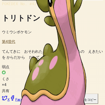
POKÉDEX No.
#423
トリトドン
ウミウシポケモン
第4世代
てんてきに おそわれた ときは むらさきいろの えきたい
を からだから だして にげる。
弱点
くさ
×4
共有
X
Facebook
LinkedIn
Reddit
リンクをコピー