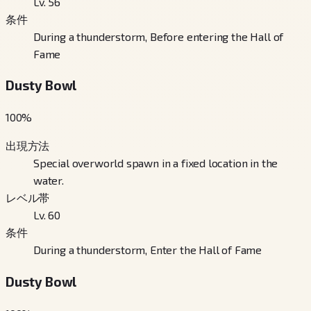
Lv. 56
条件
During a thunderstorm, Before entering the Hall of
Fame
Dusty Bowl
100
%
出現方法
Special overworld spawn in a fixed location in the
water.
レベル帯
Lv. 60
条件
During a thunderstorm, Enter the Hall of Fame
Dusty Bowl