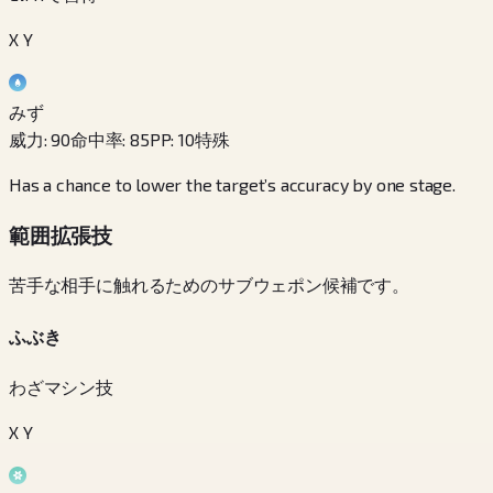
X Y
みず
威力
:
90
命中率
:
85
PP
:
10
特殊
Has a chance to lower the target’s accuracy by one stage.
範囲拡張技
苦手な相手に触れるためのサブウェポン候補です。
ふぶき
わざマシン技
X Y