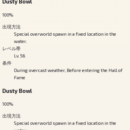
Dusty Bowl
100
%
出現方法
Special overworld spawn in a fixed location in the
water.
レベル帯
Lv. 56
条件
During overcast weather, Before entering the Hall of
Fame
Dusty Bowl
100
%
出現方法
Special overworld spawn in a fixed location in the