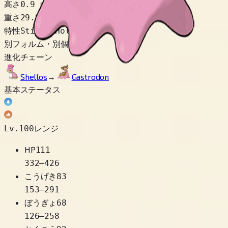
高さ
0.9 m
重さ
29.9 kg
特性
Sticky Hold
別フォルム・別個体
1
進化チェーン
Shellos
→
Gastrodon
基本ステータス
Lv.100レンジ
HP
111
332
–
426
こうげき
83
153
–
291
ぼうぎょ
68
126
–
258