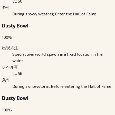
Lv. 60
条件
During snowy weather, Enter the Hall of Fame
Dusty Bowl
100
%
出現方法
Special overworld spawn in a fixed location in the
water.
レベル帯
Lv. 56
条件
During a snowstorm, Before entering the Hall of Fame
Dusty Bowl
100
%