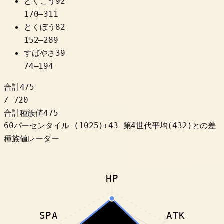
とくこう
92
170
–
311
とくぼう
82
152
–
289
すばやさ
39
74
–
194
合計
475
/ 720
合計種族値
475
60パーセンタイル
(
1025
)
+
43
第4世代平均(432)との差
種族値レーダー
HP
SPA
ATK