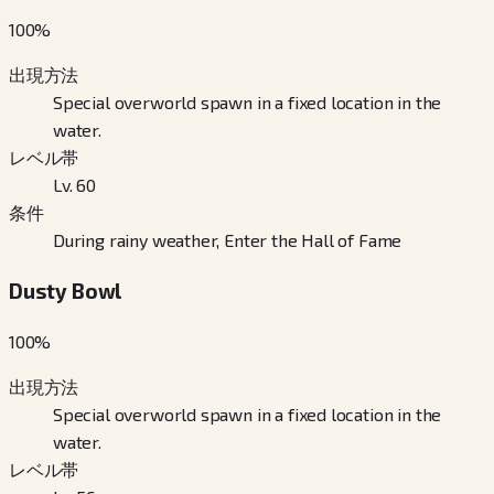
100
%
出現方法
Special overworld spawn in a fixed location in the
water.
レベル帯
Lv. 60
条件
During rainy weather, Enter the Hall of Fame
Dusty Bowl
100
%
出現方法
Special overworld spawn in a fixed location in the
water.
レベル帯