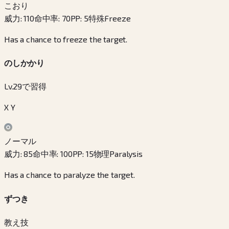
こおり
威力
:
110
命中率
:
70
PP
:
5
特殊
Freeze
Has a chance to freeze the target.
のしかかり
Lv.29で習得
X Y
ノーマル
威力
:
85
命中率
:
100
PP
:
15
物理
Paralysis
Has a chance to paralyze the target.
ずつき
教え技