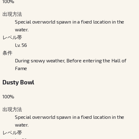
100
%
出現方法
Special overworld spawn in a fixed location in the
water.
レベル帯
Lv. 56
条件
During snowy weather, Before entering the Hall of
Fame
Dusty Bowl
100
%
出現方法
Special overworld spawn in a fixed location in the
water.
レベル帯