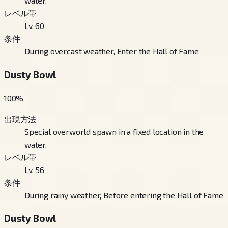
water.
レベル帯
Lv. 60
条件
During overcast weather, Enter the Hall of Fame
Dusty Bowl
100
%
出現方法
Special overworld spawn in a fixed location in the
water.
レベル帯
Lv. 56
条件
During rainy weather, Before entering the Hall of Fame
Dusty Bowl