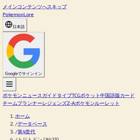
メインコンテンツへスキップ
PokemonLore
日本語
Googleでサインイン
ポケモン
ニュース
ガイド
タイプ
TCGポケット
中国語版カード
チームプランナー
レジェンズZ-A
ポケモンルーレット
ホーム
/
データベース
/
第4世代
/
トリトドン (#423)