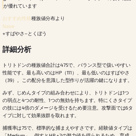
が優れています
種族値分布より
おすすめ性格
Naive
+
すばやさ
−
とくぼう
詳細分析
トリトドンの種族値合計は475で、バランス型で扱いやすい
性能です。最も高いのはHP（111）、最も低いのはすばやさ
（39）。この配分を意識した型作りが活躍の鍵になります。
みず、じめんタイプの組み合わせにより、トリトドンは1つ
の弱点と4つの耐性、1つの無効を持ちます。特にくさタイプ
の技には4倍のダメージを受けるため要注意。攻撃面では6タ
イプに対して効果抜群を取れます。
捕獲率は75で、標準的な捕まえやすさです。経験値タイプは
「Medium」。倒すとHP +2の努力値を得られるため、育成