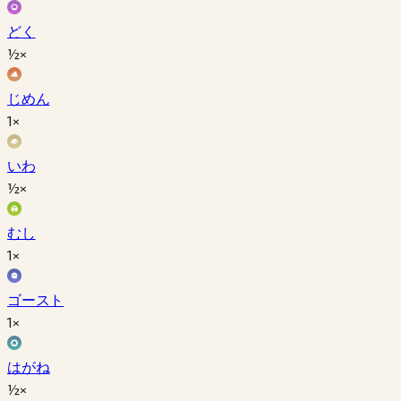
どく
½×
じめん
1×
いわ
½×
むし
1×
ゴースト
1×
はがね
½×