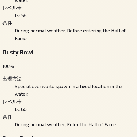
レベル帯
Lv. 56
条件
During normal weather, Before entering the Hall of
Fame
Dusty Bowl
100
%
出現方法
Special overworld spawn in a fixed location in the
water.
レベル帯
Lv. 60
条件
During normal weather, Enter the Hall of Fame