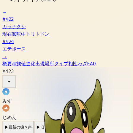
←
#422
カラナクシ
現在閲覧中
トリトドン
#424
エテボース
→
概要
種族値
進化
出現場所
タイプ相性
わざ
FAQ
#423
✦
みず
じめん
▶
最新の鳴き声
▶
旧作の鳴き声