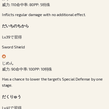
威力
:
110
命中率
:
80
PP
:
5
特殊
Inflicts regular damage with no additional effect.
だいちのちから
Lv.39で習得
Sword Shield
じめん
威力
:
90
命中率
:
100
PP
:
10
特殊
Has a chance to lower the target’s Special Defense by one
stage.
だくりゅう
Lv.41で習得