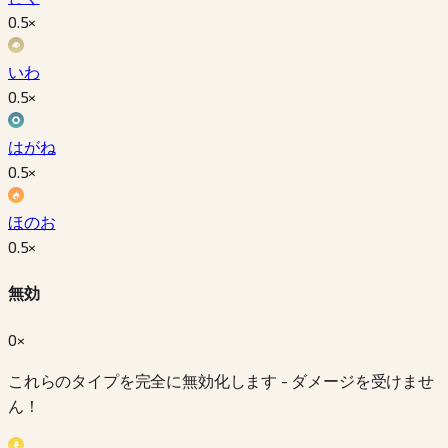
0.5
×
いわ
0.5
×
はがね
0.5
×
ほのお
0.5
×
無効
0×
これらのタイプを完全に無効化します - ダメージを受けませ
ん！