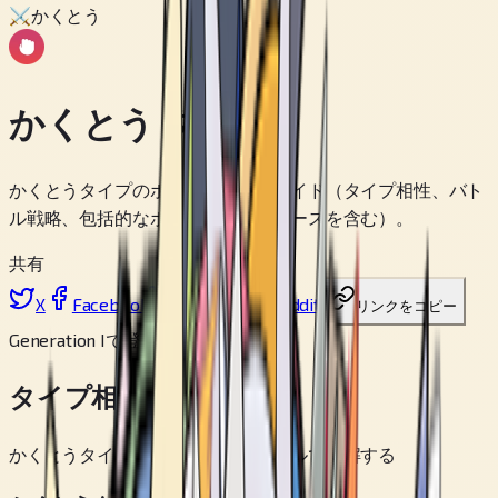
⚔️
かくとう
かくとう
タイプ
かくとうタイプのポケモンの完全ガイド（タイプ相性、バト
ル戦略、包括的なポケモンデータベースを含む）。
共有
X
Facebook
LinkedIn
Reddit
リンクをコピー
Generation Iで登場
タイプ相性
かくとうタイプの強みと弱点をバトルで理解する