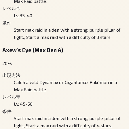
Max Raid battle.
レベル帯
Lv. 35-40
条件
Start max raid in a den with a strong, purple pillar of
light., Start a max raid with a difficulty of 3 stars.
Axew's Eye (Max Den A)
20
%
出現方法
Catch a wild Dynamax or Gigantamax Pokémon in a
Max Raid battle.
レベル帯
Lv. 45-50
条件
Start max raid in a den with a strong, purple pillar of
light., Start a max raid with a difficulty of 4 stars.