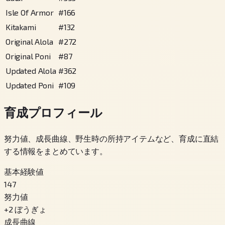
Isle Of Armor
#
166
Kitakami
#
132
Original Alola
#
272
Original Poni
#
87
Updated Alola
#
362
Updated Poni
#
109
育成プロフィール
努力値、成長曲線、野生時の所持アイテムなど、育成に直結
する情報をまとめています。
基本経験値
147
努力値
+
2
ぼうぎょ
成長曲線