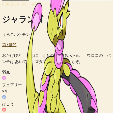
POKÉDEX No.
#783
ジャランゴ
うろこポケモン
第7世代
おたけびと ともに えものに とびかかる。 ウロコの パ
ンチは あいてを ズタズタに ひきさくぞ。
弱点
フェアリー
×4
ひこう