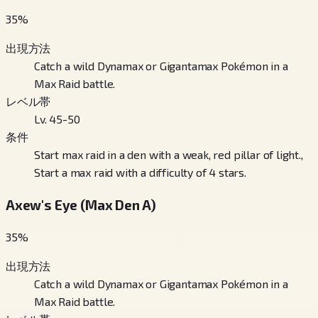
35
%
出現方法
Catch a wild Dynamax or Gigantamax Pokémon in a
Max Raid battle.
レベル帯
Lv. 45-50
条件
Start max raid in a den with a weak, red pillar of light.,
Start a max raid with a difficulty of 4 stars.
Axew's Eye (Max Den A)
35
%
出現方法
Catch a wild Dynamax or Gigantamax Pokémon in a
Max Raid battle.