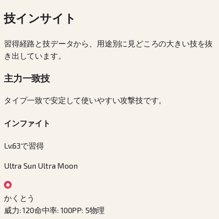
技インサイト
習得経路と技データから、用途別に見どころの大きい技を抜
き出しています。
主力一致技
タイプ一致で安定して使いやすい攻撃技です。
インファイト
Lv.63で習得
Ultra Sun Ultra Moon
かくとう
威力
:
120
命中率
:
100
PP
:
5
物理