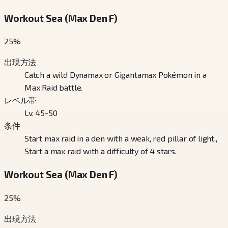
Workout Sea (Max Den F)
25
%
出現方法
Catch a wild Dynamax or Gigantamax Pokémon in a
Max Raid battle.
レベル帯
Lv. 45-50
条件
Start max raid in a den with a weak, red pillar of light.,
Start a max raid with a difficulty of 4 stars.
Workout Sea (Max Den F)
25
%
出現方法