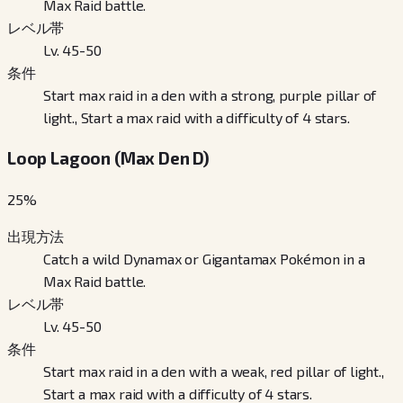
Max Raid battle.
レベル帯
Lv. 45-50
条件
Start max raid in a den with a strong, purple pillar of
light., Start a max raid with a difficulty of 4 stars.
Loop Lagoon (Max Den D)
25
%
出現方法
Catch a wild Dynamax or Gigantamax Pokémon in a
Max Raid battle.
レベル帯
Lv. 45-50
条件
Start max raid in a den with a weak, red pillar of light.,
Start a max raid with a difficulty of 4 stars.