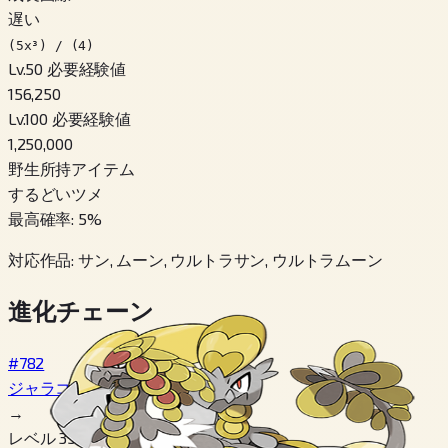
遅い
(5x³) / (4)
Lv.50 必要経験値
156,250
Lv.100 必要経験値
1,250,000
野生所持アイテム
するどいツメ
最高確率
:
5
%
対応作品
:
サン, ムーン, ウルトラサン, ウルトラムーン
進化チェーン
#782
ジャラコ
→
レベル 35