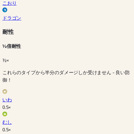
こおり
ドラゴン
耐性
½倍耐性
½×
これらのタイプから半分のダメージしか受けません - 良い防
御！
いわ
0.5
×
むし
0.5
×