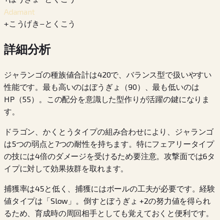
Adamant
+
こうげき
−
とくこう
詳細分析
ジャランゴの種族値合計は420で、バランス型で扱いやすい
性能です。最も高いのはぼうぎょ（90）、最も低いのは
HP（55）。この配分を意識した型作りが活躍の鍵になりま
す。
ドラゴン、かくとうタイプの組み合わせにより、ジャランゴ
は5つの弱点と7つの耐性を持ちます。特にフェアリータイプ
の技には4倍のダメージを受けるため要注意。攻撃面では6タ
イプに対して効果抜群を取れます。
捕獲率は45と低く、捕獲にはボールの工夫が必要です。経験
値タイプは「Slow」。倒すとぼうぎょ +2の努力値を得られ
るため、育成時の周回相手としても覚えておくと便利です。