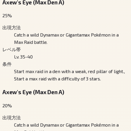
Axew's Eye (Max Den A)
25
%
出現方法
Catch a wild Dynamax or Gigantamax Pokémon in a
Max Raid battle.
レベル帯
Lv. 35-40
条件
Start max raid in a den with a weak, red pillar of light.,
Start a max raid with a difficulty of 3 stars.
Axew's Eye (Max Den A)
20
%
出現方法
Catch a wild Dynamax or Gigantamax Pokémon in a