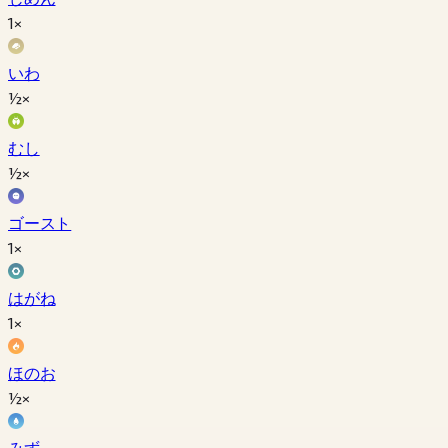
1×
いわ
½×
むし
½×
ゴースト
1×
はがね
1×
ほのお
½×
みず