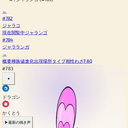
←
#782
ジャラコ
現在閲覧中
ジャランゴ
#784
ジャラランガ
→
概要
種族値
進化
出現場所
タイプ相性
わざ
FAQ
#783
✦
ドラゴン
かくとう
▶
最新の鳴き声