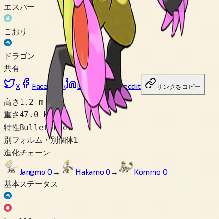
エスパー
こおり
ドラゴン
共有
X
Facebook
LinkedIn
Reddit
リンクをコピー
高さ
1.2 m
重さ
47.0 kg
特性
Bulletproof
別フォルム・別個体
1
進化チェーン
Jangmo O
→
Hakamo O
→
Kommo O
基本ステータス