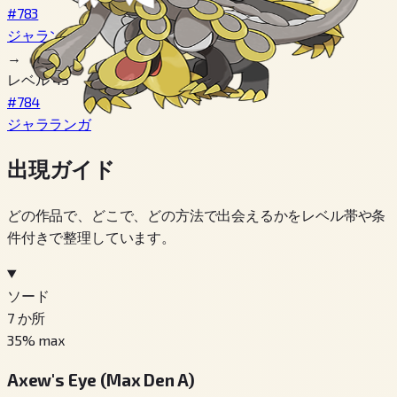
#783
ジャランゴ
→
レベル 45
#784
ジャラランガ
出現ガイド
どの作品で、どこで、どの方法で出会えるかをレベル帯や条
件付きで整理しています。
ソード
7
か所
35
% max
Axew's Eye (Max Den A)