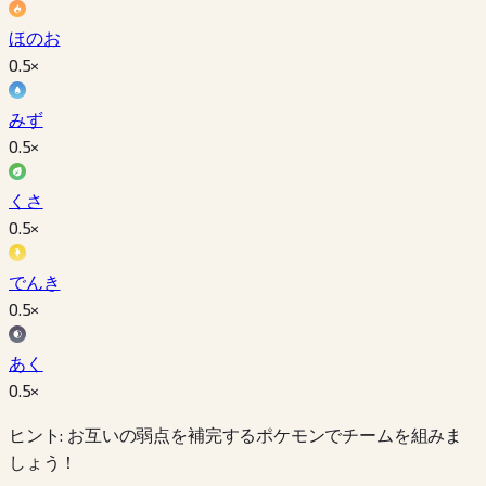
ほのお
0.5
×
みず
0.5
×
くさ
0.5
×
でんき
0.5
×
あく
0.5
×
ヒント: お互いの弱点を補完するポケモンでチームを組みま
しょう！