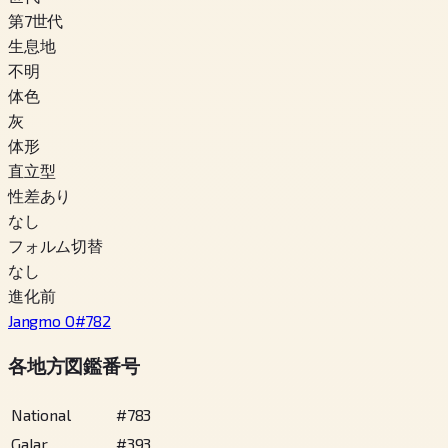
第7世代
生息地
不明
体色
灰
体形
直立型
性差あり
なし
フォルム切替
なし
進化前
Jangmo O
#
782
各地方図鑑番号
National
#
783
Galar
#
393