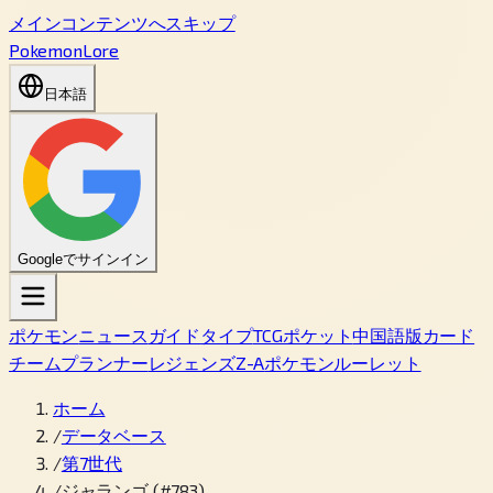
メインコンテンツへスキップ
PokemonLore
日本語
Googleでサインイン
ポケモン
ニュース
ガイド
タイプ
TCGポケット
中国語版カード
チームプランナー
レジェンズZ-A
ポケモンルーレット
ホーム
/
データベース
/
第7世代
/
ジャランゴ (#783)