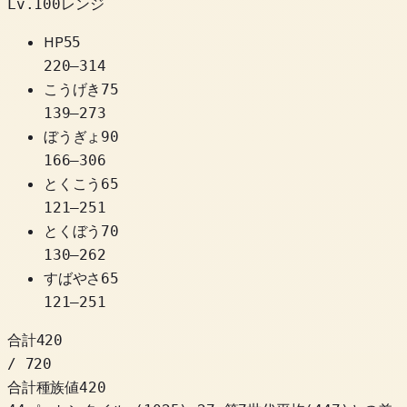
Lv.100レンジ
HP
55
220
–
314
こうげき
75
139
–
273
ぼうぎょ
90
166
–
306
とくこう
65
121
–
251
とくぼう
70
130
–
262
すばやさ
65
121
–
251
合計
420
/ 720
合計種族値
420