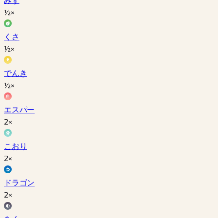
½×
くさ
½×
でんき
½×
エスパー
2×
こおり
2×
ドラゴン
2×