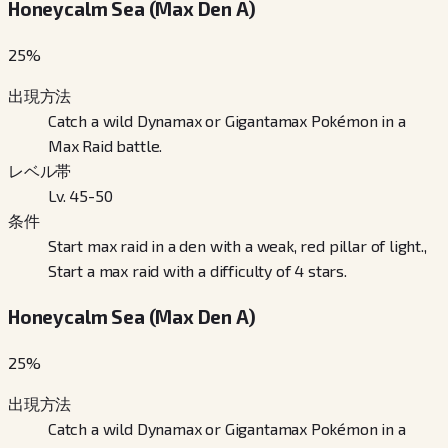
Honeycalm Sea (Max Den A)
25
%
出現方法
Catch a wild Dynamax or Gigantamax Pokémon in a
Max Raid battle.
レベル帯
Lv. 45-50
条件
Start max raid in a den with a weak, red pillar of light.,
Start a max raid with a difficulty of 4 stars.
Honeycalm Sea (Max Den A)
25
%
出現方法
Catch a wild Dynamax or Gigantamax Pokémon in a