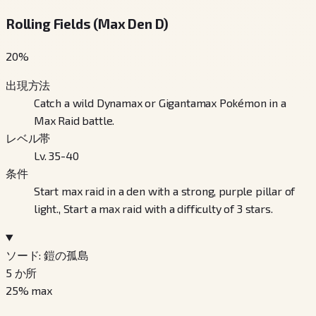
Rolling Fields (Max Den D)
20
%
出現方法
Catch a wild Dynamax or Gigantamax Pokémon in a
Max Raid battle.
レベル帯
Lv. 35-40
条件
Start max raid in a den with a strong, purple pillar of
light., Start a max raid with a difficulty of 3 stars.
ソード: 鎧の孤島
5
か所
25
% max