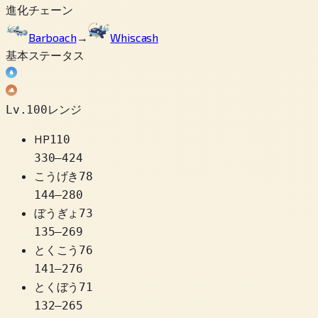
進化チェーン
Barboach
→
Whiscash
基本ステータス
Lv.100レンジ
HP
110
330
–
424
こうげき
78
144
–
280
ぼうぎょ
73
135
–
269
とくこう
76
141
–
276
とくぼう
71
132
–
265