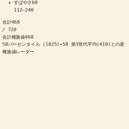
すばやさ
60
112
–
240
合計
468
/ 720
合計種族値
468
58パーセンタイル
(
1025
)
+
58
第3世代平均(410)との差
種族値レーダー