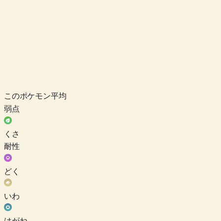
このポケモン
平均
弱点
くさ
耐性
どく
いわ
はがね