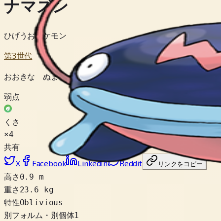
ナマズン
ひげうおポケモン
第3世代
おおきな ぬまを なわばりにする。 てきが ちかづくと 
弱点
くさ
×4
共有
X
Facebook
LinkedIn
Reddit
リンクをコピー
高さ
0.9 m
重さ
23.6 kg
特性
Oblivious
別フォルム・別個体
1