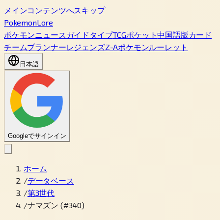
メインコンテンツへスキップ
PokemonLore
ポケモン
ニュース
ガイド
タイプ
TCGポケット
中国語版カード
チームプランナー
レジェンズZ-A
ポケモンルーレット
日本語
Googleでサインイン
ホーム
/
データベース
/
第3世代
/
ナマズン (#340)