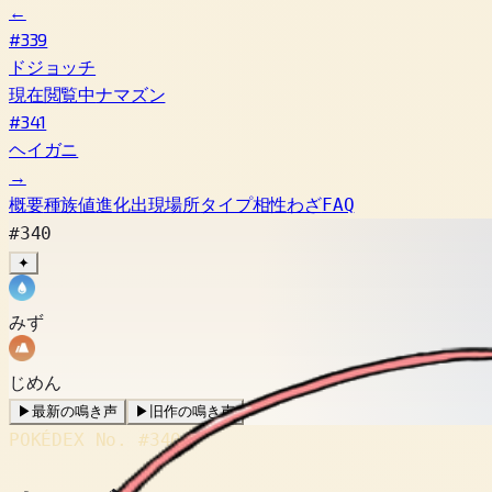
←
#339
ドジョッチ
現在閲覧中
ナマズン
#341
ヘイガニ
→
概要
種族値
進化
出現場所
タイプ相性
わざ
FAQ
#340
✦
みず
じめん
▶
最新の鳴き声
▶
旧作の鳴き声
POKÉDEX No.
#340