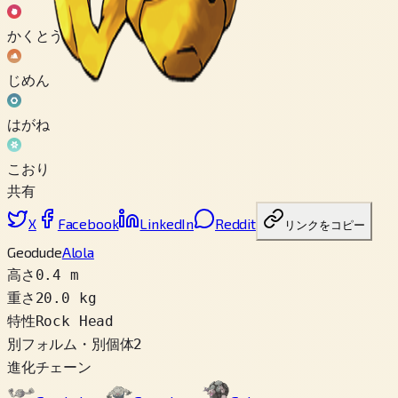
かくとう
じめん
はがね
こおり
共有
X
Facebook
LinkedIn
Reddit
リンクをコピー
Geodude
Alola
高さ
0.4 m
重さ
20.0 kg
特性
Rock Head
別フォルム・別個体
2
進化チェーン