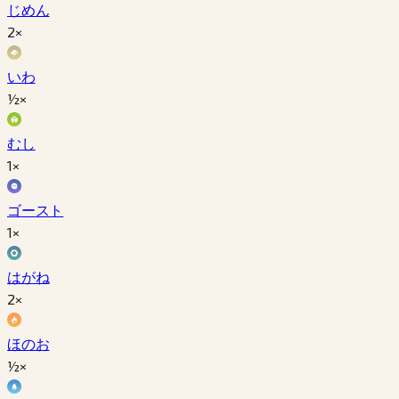
じめん
2×
いわ
½×
むし
1×
ゴースト
1×
はがね
2×
ほのお
½×