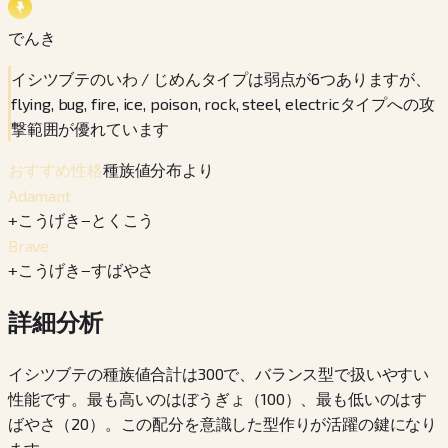
でんき
イシツブテのいわ / じめんタイプは弱点が6つありますが、
flying, bug, fire, ice, poison, rock, steel, electricタイプへの攻
撃範囲が優れています
種族値分布より
おすすめ性格
Adamant
+
こうげき
−
とくこう
Brave
+
こうげき
−
すばやさ
詳細分析
イシツブテの種族値合計は300で、バランス型で扱いやすい
性能です。最も高いのはぼうぎょ（100）、最も低いのはす
ばやさ（20）。この配分を意識した型作りが活躍の鍵になり