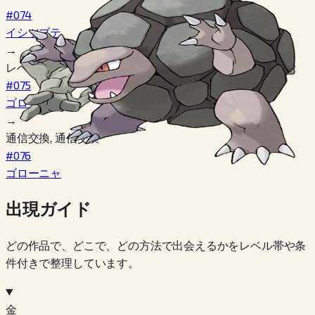
#074
イシツブテ
→
レベル 25, レベル 25
#075
ゴローン
→
通信交換, 通信交換
#076
ゴローニャ
出現ガイド
どの作品で、どこで、どの方法で出会えるかをレベル帯や条
件付きで整理しています。
金