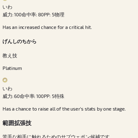
いわ
威力
:
100
命中率
:
80
PP
:
5
物理
Has an increased chance for a critical hit.
げんしのちから
教え技
Platinum
いわ
威力
:
60
命中率
:
100
PP
:
5
特殊
Has a chance to raise all of the user’s stats by one stage.
範囲拡張技
苦手な相手に触れるためのサブウェポン候補です。