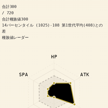
合計
300
/ 720
合計種族値
300
14パーセンタイル
(
1025
)
-108
第1世代平均(408)との
差
種族値レーダー
HP
SPA
ATK