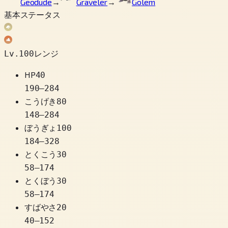
Geodude
→
Graveler
→
Golem
基本ステータス
Lv.100レンジ
HP
40
190
–
284
こうげき
80
148
–
284
ぼうぎょ
100
184
–
328
とくこう
30
58
–
174
とくぼう
30
58
–
174
すばやさ
20
40
–
152