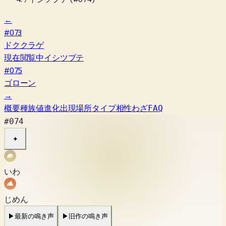
←
#073
ドククラゲ
現在閲覧中
イシツブテ
#075
ゴローン
→
概要
種族値
進化
出現場所
タイプ相性
わざ
FAQ
#074
✦
いわ
じめん
▶
最新の鳴き声
▶
旧作の鳴き声