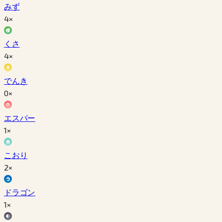
みず
4×
くさ
4×
でんき
0×
エスパー
1×
こおり
2×
ドラゴン
1×