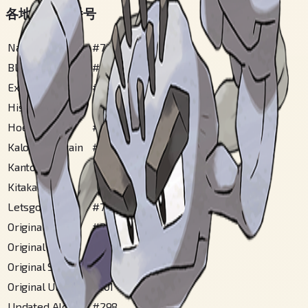
各地方図鑑番号
National
#
74
Blueberry
#
96
Extended Sinnoh
#
31
Hisui
#
46
Hoenn
#
57
Kalos Mountain
#
9
Kanto
#
74
Kitakami
#
80
Letsgo Kanto
#
74
Original Alola
#
229
Original Johto
#
34
Original Sinnoh
#
31
Original Ulaula
#
101
Updated Alola
#
298