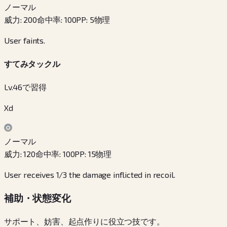
ノーマル
威力
:
200
命中率
:
100
PP
:
5
物理
User faints.
すてみタックル
Lv.46で習得
Xd
ノーマル
威力
:
120
命中率
:
100
PP
:
15
物理
User receives 1/3 the damage inflicted in recoil.
補助・状態変化
サポート、妨害、起点作りに役立つ技です。