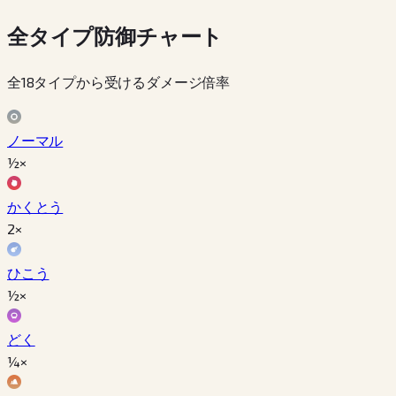
全タイプ防御チャート
全18タイプから受けるダメージ倍率
ノーマル
½×
かくとう
2×
ひこう
½×
どく
¼×