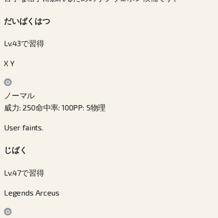
だいばくはつ
Lv.43で習得
X Y
ノーマル
威力
:
250
命中率
:
100
PP
:
5
物理
User faints.
じばく
Lv.47で習得
Legends Arceus