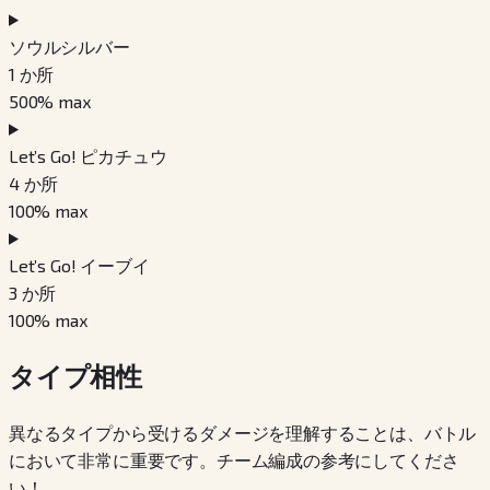
ソウルシルバー
1
か所
500
% max
Let’s Go! ピカチュウ
4
か所
100
% max
Let’s Go! イーブイ
3
か所
100
% max
タイプ相性
異なるタイプから受けるダメージを理解することは、バトル
において非常に重要です。チーム編成の参考にしてくださ
い！