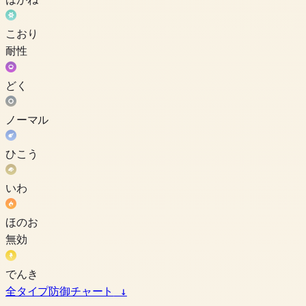
こおり
耐性
どく
ノーマル
ひこう
いわ
ほのお
無効
でんき
全タイプ防御チャート
↓