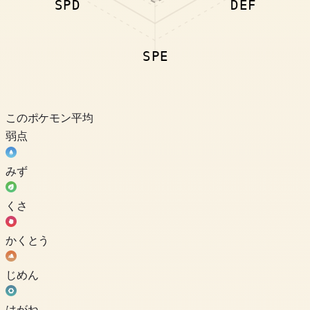
SPD
DEF
SPE
このポケモン
平均
弱点
みず
くさ
かくとう
じめん
はがね