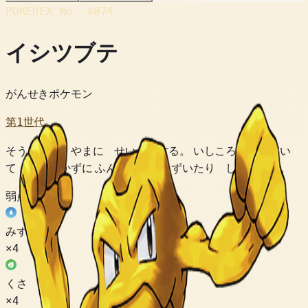
POKÉDEX No.
#074
イシツブテ
がんせきポケモン
第1世代
そうげんや やまに せいそくする。 いしころに にてい
て きがつかずに ふんだり つまずいたり してしまう。
弱点
みず
×4
くさ
×4