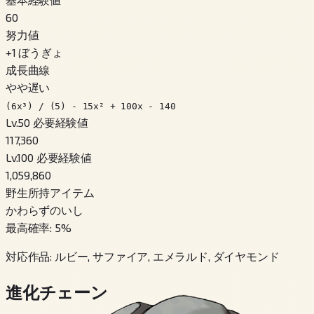
60
努力値
+
1
ぼうぎょ
成長曲線
やや遅い
(6x³) / (5) - 15x² + 100x - 140
Lv.50 必要経験値
117,360
Lv.100 必要経験値
1,059,860
野生所持アイテム
かわらずのいし
最高確率
:
5
%
対応作品
:
ルビー, サファイア, エメラルド, ダイヤモンド
進化チェーン