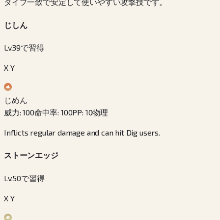
タイプ一致で安定して使いやすい攻撃技です。
じしん
Lv.39で習得
X Y
じめん
威力
:
100
命中率
:
100
PP
:
10
物理
Inflicts regular damage and can hit Dig users.
ストーンエッジ
Lv.50で習得
X Y