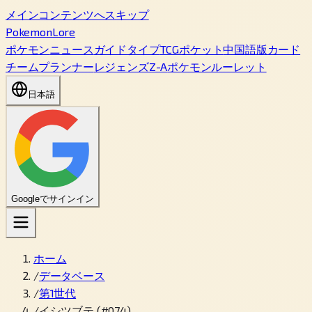
メインコンテンツへスキップ
PokemonLore
ポケモン
ニュース
ガイド
タイプ
TCGポケット
中国語版カード
チームプランナー
レジェンズZ-A
ポケモンルーレット
日本語
Googleでサインイン
ホーム
/
データベース
/
第1世代
/
イシツブテ (#074)