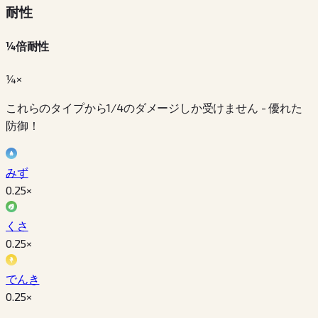
耐性
¼倍耐性
¼×
これらのタイプから1/4のダメージしか受けません - 優れた
防御！
みず
0.25
×
くさ
0.25
×
でんき
0.25
×