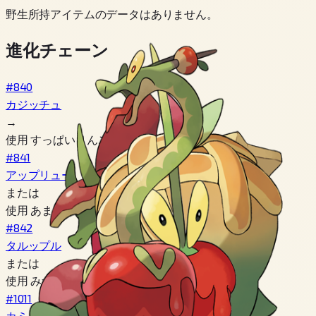
野生所持アイテムのデータはありません。
進化チェーン
#840
カジッチュ
→
使用 すっぱいりんご
#841
アップリュー
または
使用 あまーいりんご
#842
タルップル
または
使用 みついりりんご
#1011
カミッチュ