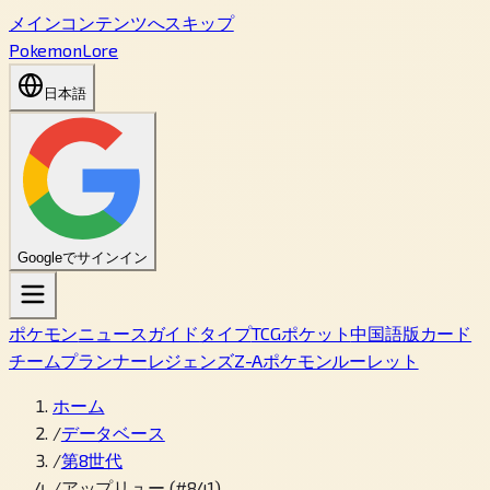
メインコンテンツへスキップ
PokemonLore
日本語
Googleでサインイン
ポケモン
ニュース
ガイド
タイプ
TCGポケット
中国語版カード
チームプランナー
レジェンズZ-A
ポケモンルーレット
ホーム
/
データベース
/
第8世代
/
アップリュー (#841)