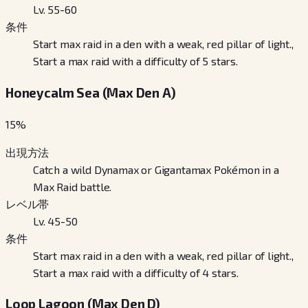
Lv. 55-60
条件
Start max raid in a den with a weak, red pillar of light.,
Start a max raid with a difficulty of 5 stars.
Honeycalm Sea (Max Den A)
15
%
出現方法
Catch a wild Dynamax or Gigantamax Pokémon in a
Max Raid battle.
レベル帯
Lv. 45-50
条件
Start max raid in a den with a weak, red pillar of light.,
Start a max raid with a difficulty of 4 stars.
Loop Lagoon (Max Den D)