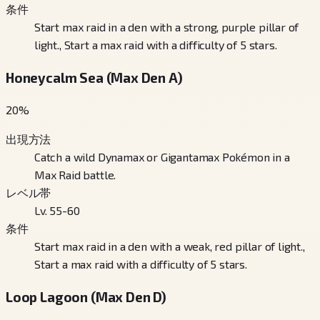
条件
Start max raid in a den with a strong, purple pillar of
light., Start a max raid with a difficulty of 5 stars.
Honeycalm Sea (Max Den A)
20
%
出現方法
Catch a wild Dynamax or Gigantamax Pokémon in a
Max Raid battle.
レベル帯
Lv. 55-60
条件
Start max raid in a den with a weak, red pillar of light.,
Start a max raid with a difficulty of 5 stars.
Loop Lagoon (Max Den D)