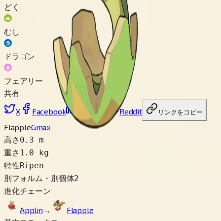
どく
むし
ドラゴン
フェアリー
共有
X
Facebook
LinkedIn
Reddit
リンクをコピー
Flapple
Gmax
高さ
0.3 m
重さ
1.0 kg
特性
Ripen
別フォルム・別個体
2
進化チェーン
Applin
→
Flapple