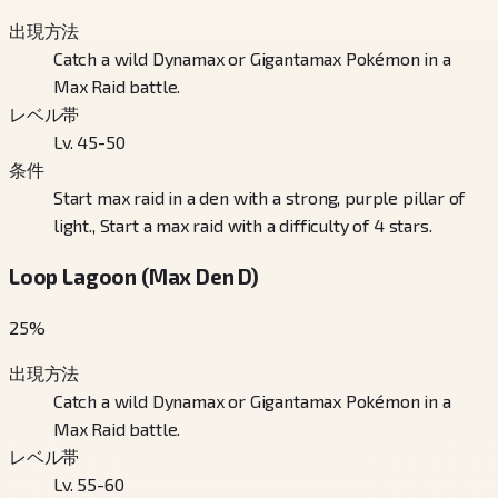
出現方法
Catch a wild Dynamax or Gigantamax Pokémon in a
Max Raid battle.
レベル帯
Lv. 45-50
条件
Start max raid in a den with a strong, purple pillar of
light., Start a max raid with a difficulty of 4 stars.
Loop Lagoon (Max Den D)
25
%
出現方法
Catch a wild Dynamax or Gigantamax Pokémon in a
Max Raid battle.
レベル帯
Lv. 55-60