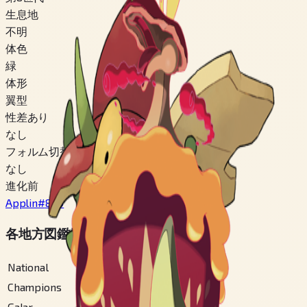
生息地
不明
体色
緑
体形
翼型
性差あり
なし
フォルム切替
なし
進化前
Applin
#
840
各地方図鑑番号
National
#
841
Champions
#
841
Galar
#
206