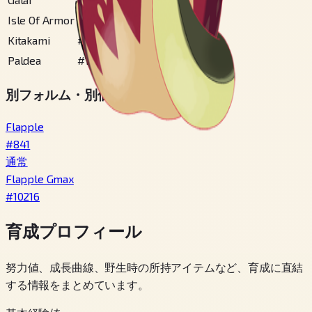
Isle Of Armor
#
20
Kitakami
#
34
Paldea
#
109
別フォルム・別個体
Flapple
#
841
通常
Flapple Gmax
#
10216
育成プロフィール
努力値、成長曲線、野生時の所持アイテムなど、育成に直結
する情報をまとめています。