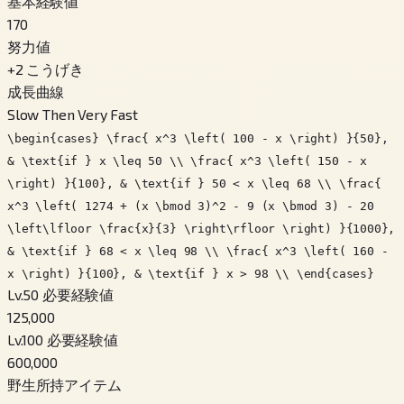
基本経験値
170
努力値
+
2
こうげき
成長曲線
Slow Then Very Fast
\begin{cases} \frac{ x^3 \left( 100 - x \right) }{50},
& \text{if } x \leq 50 \\ \frac{ x^3 \left( 150 - x
\right) }{100}, & \text{if } 50 < x \leq 68 \\ \frac{
x^3 \left( 1274 + (x \bmod 3)^2 - 9 (x \bmod 3) - 20
\left\lfloor \frac{x}{3} \right\rfloor \right) }{1000},
& \text{if } 68 < x \leq 98 \\ \frac{ x^3 \left( 160 -
x \right) }{100}, & \text{if } x > 98 \\ \end{cases}
Lv.50 必要経験値
125,000
Lv.100 必要経験値
600,000
野生所持アイテム