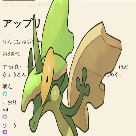
POKÉDEX No.
#841
アップリュー
りんごはねポケモン
第8世代
すっぱい りんごを たべて しんか。 やけどする ほど
きょうさんせいの えきたいを ほほぶくろに ためる。
弱点
こおり
×4
ひこう