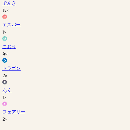
でんき
¼×
エスパー
1×
こおり
4×
ドラゴン
2×
あく
1×
フェアリー
2×