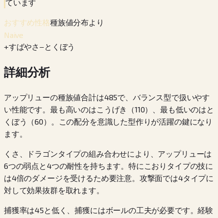
ています
種族値分布より
おすすめ性格
Naive
+
すばやさ
−
とくぼう
詳細分析
アップリューの種族値合計は485で、バランス型で扱いやす
い性能です。最も高いのはこうげき（110）、最も低いのはと
くぼう（60）。この配分を意識した型作りが活躍の鍵になり
ます。
くさ、ドラゴンタイプの組み合わせにより、アップリューは
6つの弱点と4つの耐性を持ちます。特にこおりタイプの技に
は4倍のダメージを受けるため要注意。攻撃面では4タイプに
対して効果抜群を取れます。
捕獲率は45と低く、捕獲にはボールの工夫が必要です。経験