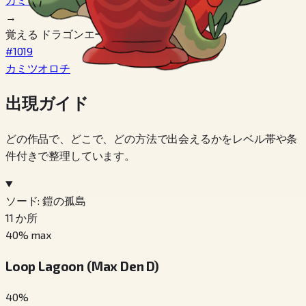
→
覚える ドラゴンエール
#1019
カミツオロチ
出現ガイド
どの作品で、どこで、どの方法で出会えるかをレベル帯や条
件付きで整理しています。
ソード: 鎧の孤島
11
か所
40
% max
Loop Lagoon (Max Den D)
40
%