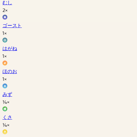
むし
2×
ゴースト
1×
はがね
1×
ほのお
1×
みず
¼×
くさ
¼×