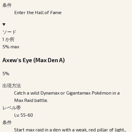
条件
Enter the Hall of Fame
ソード
1
か所
5
% max
Axew's Eye (Max Den A)
5
%
出現方法
Catch a wild Dynamax or Gigantamax Pokémon in a
Max Raid battle.
レベル帯
Lv. 55-60
条件
Start max raid in a den with a weak, red pillar of light.,