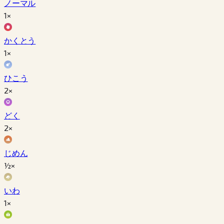
ノーマル
1×
かくとう
1×
ひこう
2×
どく
2×
じめん
½×
いわ
1×