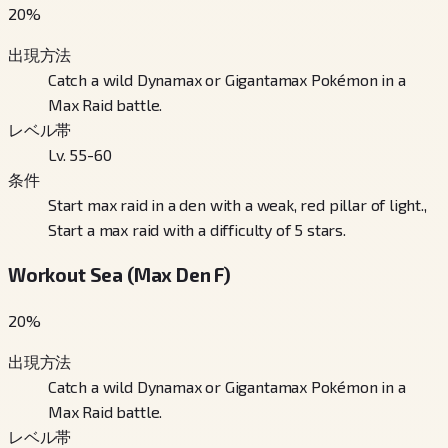
20
%
出現方法
Catch a wild Dynamax or Gigantamax Pokémon in a
Max Raid battle.
レベル帯
Lv. 55-60
条件
Start max raid in a den with a weak, red pillar of light.,
Start a max raid with a difficulty of 5 stars.
Workout Sea (Max Den F)
20
%
出現方法
Catch a wild Dynamax or Gigantamax Pokémon in a
Max Raid battle.
レベル帯