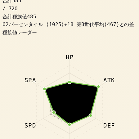
合計
485
/ 720
合計種族値
485
62パーセンタイル
(
1025
)
+
18
第8世代平均(467)との差
種族値レーダー
HP
SPA
ATK
SPD
DEF