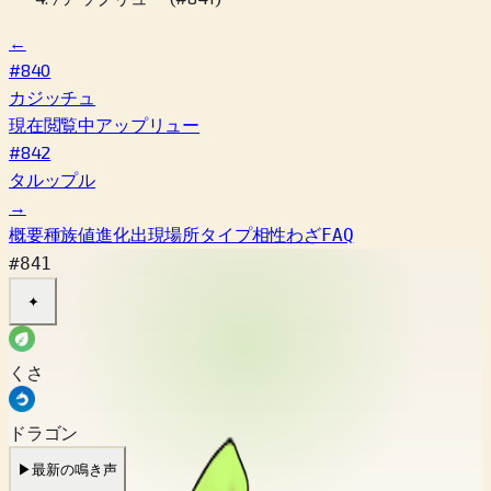
←
#840
カジッチュ
現在閲覧中
アップリュー
#842
タルップル
→
概要
種族値
進化
出現場所
タイプ相性
わざ
FAQ
#841
✦
くさ
ドラゴン
▶
最新の鳴き声