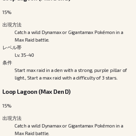
15
%
出現方法
Catch a wild Dynamax or Gigantamax Pokémon in a
Max Raid battle.
レベル帯
Lv. 35-40
条件
Start max raid in a den with a strong, purple pillar of
light., Start a max raid with a difficulty of 3 stars.
Loop Lagoon (Max Den D)
15
%
出現方法
Catch a wild Dynamax or Gigantamax Pokémon in a
Max Raid battle.