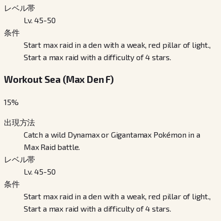
レベル帯
Lv. 45-50
条件
Start max raid in a den with a weak, red pillar of light.,
Start a max raid with a difficulty of 4 stars.
Workout Sea (Max Den F)
15
%
出現方法
Catch a wild Dynamax or Gigantamax Pokémon in a
Max Raid battle.
レベル帯
Lv. 45-50
条件
Start max raid in a den with a weak, red pillar of light.,
Start a max raid with a difficulty of 4 stars.