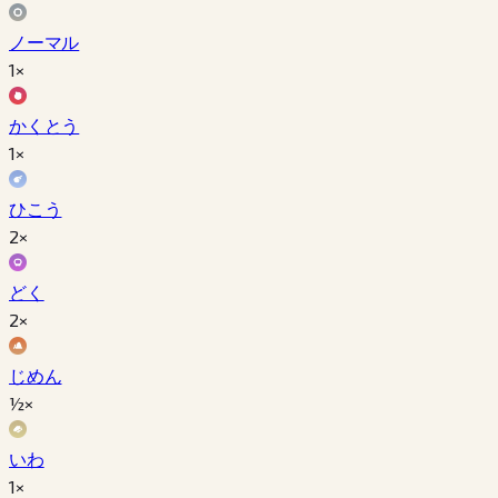
ノーマル
1×
かくとう
1×
ひこう
2×
どく
2×
じめん
½×
いわ
1×