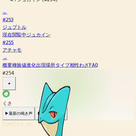
←
#253
ジュプトル
現在閲覧中
ジュカイン
#255
アチャモ
→
概要
種族値
進化
出現場所
タイプ相性
わざ
FAQ
#254
✦
くさ
▶
最新の鳴き声
▶
旧作の鳴き声
POKÉDEX No.
#254