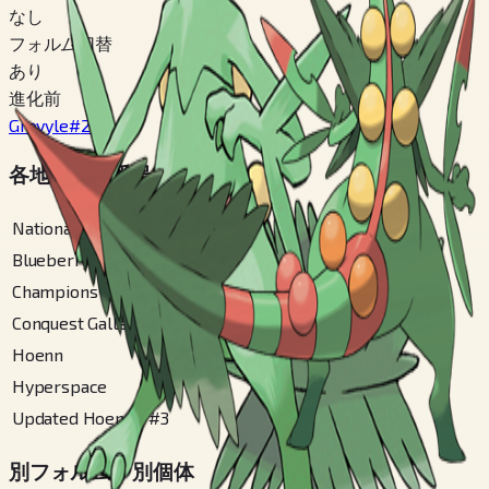
なし
フォルム切替
あり
進化前
Grovyle
#
253
各地方図鑑番号
National
#
254
Blueberry
#
184
Champions
#
254
Conquest Gallery
#
132
Hoenn
#
3
Hyperspace
#
41
Updated Hoenn
#
3
別フォルム・別個体