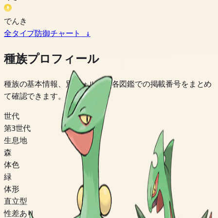
でんき
全タイプ防御チャート
↓
種族プロフィール
種族の基本情報、別フォルム、各図鑑での掲載番号をまとめ
て確認できます。
世代
第3世代
生息地
森
体色
緑
体形
直立型
性差あり