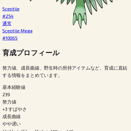
Sceptile
#
254
通常
Sceptile Mega
#
10065
育成プロフィール
努力値、成長曲線、野生時の所持アイテムなど、育成に直結
する情報をまとめています。
基本経験値
239
努力値
+
3
すばやさ
成長曲線
やや遅い