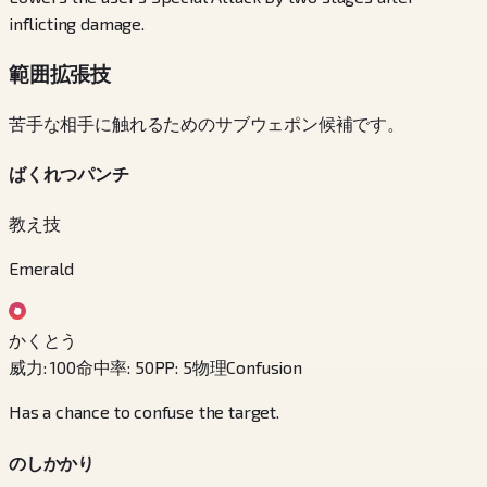
inflicting damage.
範囲拡張技
苦手な相手に触れるためのサブウェポン候補です。
ばくれつパンチ
教え技
Emerald
かくとう
威力
:
100
命中率
:
50
PP
:
5
物理
Confusion
Has a chance to confuse the target.
のしかかり