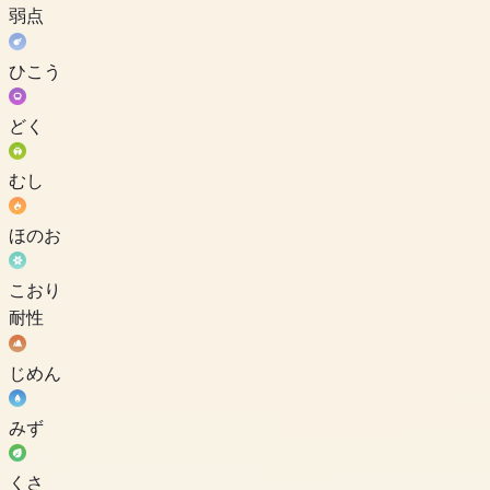
弱点
ひこう
どく
むし
ほのお
こおり
耐性
じめん
みず
くさ