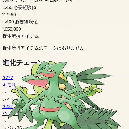
(6x³) / (5) - 15x² + 100x - 140
Lv.50 必要経験値
117,360
Lv.100 必要経験値
1,059,860
野生所持アイテム
野生所持アイテムのデータはありません。
進化チェーン
#252
キモリ
→
レベル 16
#253
ジュプトル
→
レベル 36