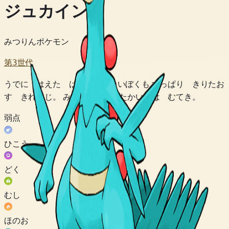
ジュカイン
みつりんポケモン
第3世代
うでに はえた はっぱは たいぼくも すっぱり きりたお
す きれあじ。 みつりんの たたかいでは むてき。
弱点
ひこう
どく
むし
ほのお