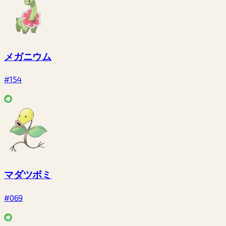
メガニウム
#154
マダツボミ
#069