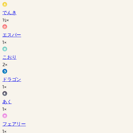
でんき
½×
エスパー
1×
こおり
2×
ドラゴン
1×
あく
1×
フェアリー
1×