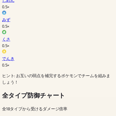
じめん
0.5
×
みず
0.5
×
くさ
0.5
×
でんき
0.5
×
ヒント: お互いの弱点を補完するポケモンでチームを組みま
しょう！
全タイプ防御チャート
全18タイプから受けるダメージ倍率