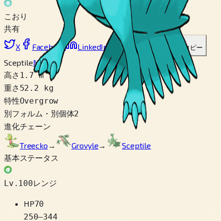
こおり
共有
X
Facebook
LinkedIn
Reddit
リンクをコピー
Sceptile
Mega
高さ
1.7 m
重さ
52.2 kg
特性
Overgrow
別フォルム・別個体
2
進化チェーン
Treecko
→
Grovyle
→
Sceptile
基本ステータス
Lv.100レンジ
HP
70
250
–
344