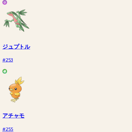
ジュプトル
#253
アチャモ
#255