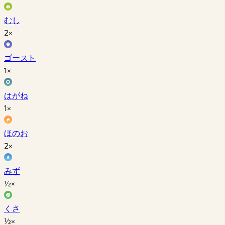
むし
2×
ゴースト
1×
はがね
1×
ほのお
2×
みず
½×
くさ
½×