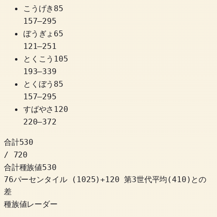
こうげき
85
157
–
295
ぼうぎょ
65
121
–
251
とくこう
105
193
–
339
とくぼう
85
157
–
295
すばやさ
120
220
–
372
合計
530
/ 720
合計種族値
530
76パーセンタイル
(
1025
)
+
120
第3世代平均(410)との
差
種族値レーダー