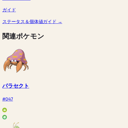
ガイド
ステータス＆個体値ガイド
→
関連ポケモン
パラセクト
#047