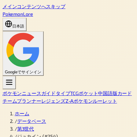
メインコンテンツへスキップ
PokemonLore
日本語
Googleでサインイン
ポケモン
ニュース
ガイド
タイプ
TCGポケット
中国語版カード
チームプランナー
レジェンズZ-A
ポケモンルーレット
ホーム
/
データベース
/
第3世代
/
ジュカイン (#254)