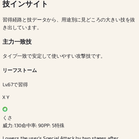
技インサイト
習得経路と技データから、用途別に見どころの大きい技を抜
き出しています。
主力一致技
タイプ一致で安定して使いやすい攻撃技です。
リーフストーム
Lv.67で習得
X Y
くさ
威力
:
130
命中率
:
90
PP
:
5
特殊
Lowers the user’s Special Attack by two stages after