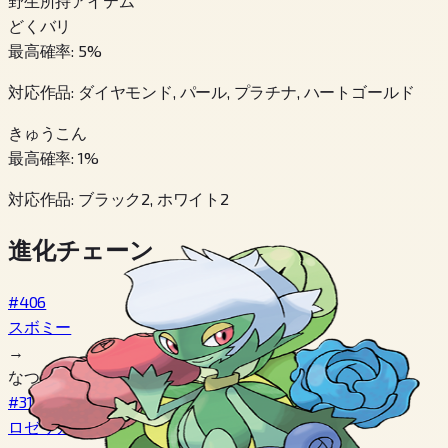
野生所持アイテム
どくバリ
最高確率
:
5
%
対応作品
:
ダイヤモンド, パール, プラチナ, ハートゴールド
きゅうこん
最高確率
:
1
%
対応作品
:
ブラック2, ホワイト2
進化チェーン
#406
スボミー
→
なつき度 160+, Day 時間
#315
ロゼリア