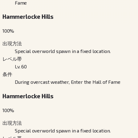
Fame
Hammerlocke Hills
100
%
出現方法
Special overworld spawn in a fixed location.
レベル帯
Lv. 60
条件
During overcast weather, Enter the Hall of Fame
Hammerlocke Hills
100
%
出現方法
Special overworld spawn in a fixed location.