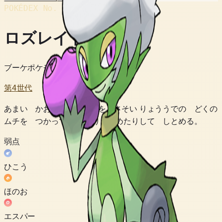
POKÉDEX No.
#407
ロズレイド
ブーケポケモン
第4世代
あまい かおりで えものを さそい りょううでの どくの
ムチを つかって さしたり しめたりして しとめる。
弱点
ひこう
ほのお
エスパー