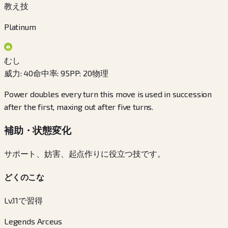
教え技
Platinum
むし
威力
:
40
命中率
:
95
PP
:
20
物理
Power doubles every turn this move is used in succession
after the first, maxing out after five turns.
補助・状態変化
サポート、妨害、起点作りに役立つ技です。
どくのこな
Lv.11で習得
Legends Arceus