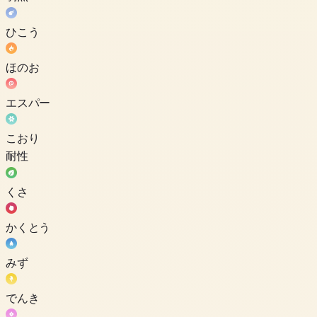
ひこう
ほのお
エスパー
こおり
耐性
くさ
かくとう
みず
でんき