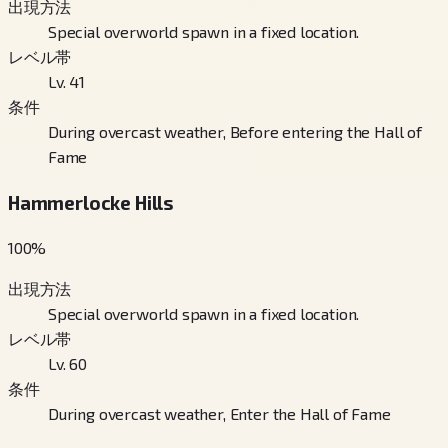
出現方法
Special overworld spawn in a fixed location.
レベル帯
Lv. 41
条件
During overcast weather, Before entering the Hall of
Fame
Hammerlocke Hills
100
%
出現方法
Special overworld spawn in a fixed location.
レベル帯
Lv. 60
条件
During overcast weather, Enter the Hall of Fame