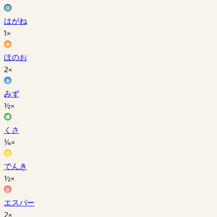
はがね
1×
ほのお
2×
みず
½×
くさ
¼×
でんき
½×
エスパー
2×