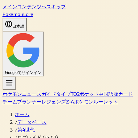
メインコンテンツへスキップ
PokemonLore
日本語
Googleでサインイン
ポケモン
ニュース
ガイド
タイプ
TCGポケット
中国語版カード
チームプランナー
レジェンズZ-A
ポケモンルーレット
ホーム
/
データベース
/
第4世代
/
ロズレイド (#407)