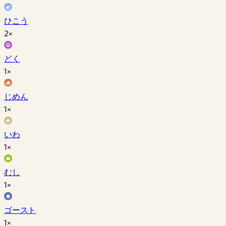
ひこう
2×
どく
1×
じめん
1×
いわ
1×
むし
1×
ゴースト
1×