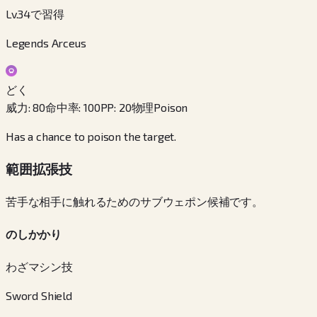
Lv.34で習得
Legends Arceus
どく
威力
:
80
命中率
:
100
PP
:
20
物理
Poison
Has a chance to poison the target.
範囲拡張技
苦手な相手に触れるためのサブウェポン候補です。
のしかかり
わざマシン技
Sword Shield