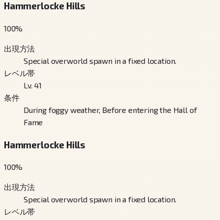
Hammerlocke Hills
100
%
出現方法
Special overworld spawn in a fixed location.
レベル帯
Lv. 41
条件
During foggy weather, Before entering the Hall of
Fame
Hammerlocke Hills
100
%
出現方法
Special overworld spawn in a fixed location.
レベル帯