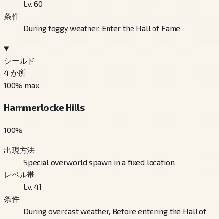
Lv. 60
条件
During foggy weather, Enter the Hall of Fame
シールド
4
か所
100
% max
Hammerlocke Hills
100
%
出現方法
Special overworld spawn in a fixed location.
レベル帯
Lv. 41
条件
During overcast weather, Before entering the Hall of