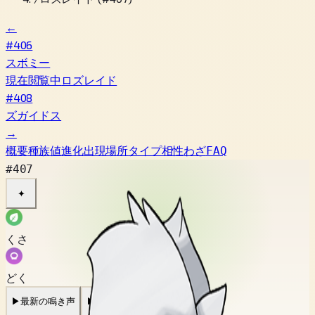
←
#406
スボミー
現在閲覧中
ロズレイド
#408
ズガイドス
→
概要
種族値
進化
出現場所
タイプ相性
わざ
FAQ
#407
✦
くさ
どく
▶
最新の鳴き声
▶
旧作の鳴き声