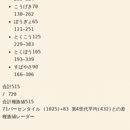
こうげき
70
130
–
262
ぼうぎょ
65
121
–
251
とくこう
125
229
–
383
とくぼう
105
193
–
339
すばやさ
90
166
–
306
合計
515
/ 720
合計種族値
515
71パーセンタイル
(
1025
)
+
83
第4世代平均(432)との差
種族値レーダー