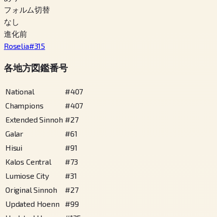
フォルム切替
なし
進化前
Roselia
#
315
各地方図鑑番号
National
#
407
Champions
#
407
Extended Sinnoh
#
27
Galar
#
61
Hisui
#
91
Kalos Central
#
73
Lumiose City
#
31
Original Sinnoh
#
27
Updated Hoenn
#
99