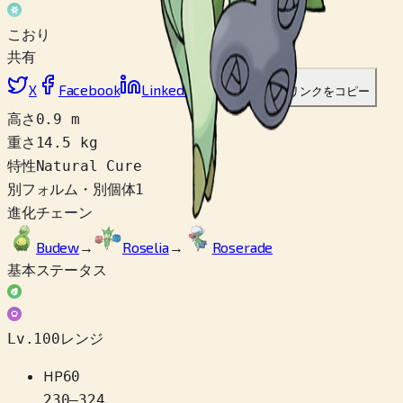
こおり
共有
X
Facebook
LinkedIn
Reddit
リンクをコピー
高さ
0.9 m
重さ
14.5 kg
特性
Natural Cure
別フォルム・別個体
1
進化チェーン
Budew
→
Roselia
→
Roserade
基本ステータス
Lv.100レンジ
HP
60
230
–
324