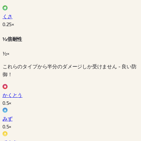
くさ
0.25
×
½倍耐性
½×
これらのタイプから半分のダメージしか受けません - 良い防
御！
かくとう
0.5
×
みず
0.5
×