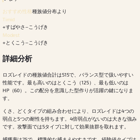
種族値分布より
おすすめ性格
Timid
+
すばやさ
−
こうげき
Modest
+
とくこう
−
こうげき
詳細分析
ロズレイドの種族値合計は515で、バランス型で扱いやすい
性能です。最も高いのはとくこう（125）、最も低いのは
HP（60）。この配分を意識した型作りが活躍の鍵になりま
す。
くさ、どくタイプの組み合わせにより、ロズレイドは4つの
弱点と5つの耐性を持ちます。4倍弱点がないのは大きな強み
です。攻撃面では5タイプに対して効果抜群を取れます。
捕獲率は75で、標準的な捕まえやすさです。経験値タイプは