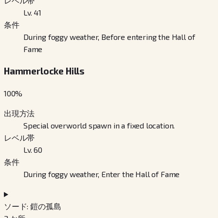
レベル帯
Lv. 41
条件
During foggy weather, Before entering the Hall of
Fame
Hammerlocke Hills
100
%
出現方法
Special overworld spawn in a fixed location.
レベル帯
Lv. 60
条件
During foggy weather, Enter the Hall of Fame
ソード: 鎧の孤島