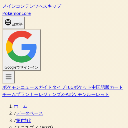
メインコンテンツへスキップ
PokemonLore
日本語
Googleでサインイン
ポケモン
ニュース
ガイド
タイプ
TCGポケット
中国語版カード
チームプランナー
レジェンズZ-A
ポケモンルーレット
ホーム
/
データベース
/
第1世代
/
オニスズメ (#021)