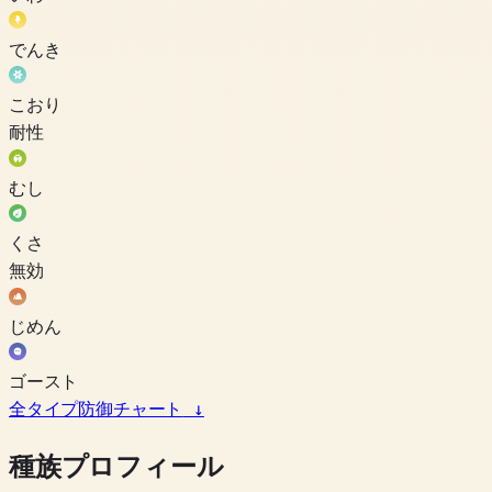
でんき
こおり
耐性
むし
くさ
無効
じめん
ゴースト
全タイプ防御チャート
↓
種族プロフィール