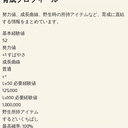
努力値、成長曲線、野生時の所持アイテムなど、育成に直結
する情報をまとめています。
基本経験値
52
努力値
+
1
すばやさ
成長曲線
普通
x³
Lv.50 必要経験値
125,000
Lv.100 必要経験値
1,000,000
野生所持アイテム
するどいくちばし
最高確率
:
100
%