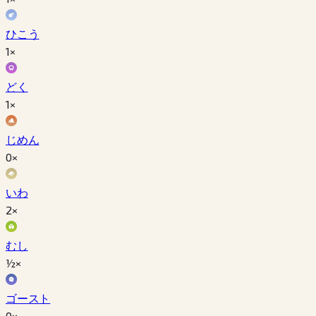
ひこう
1×
どく
1×
じめん
0×
いわ
2×
むし
½×
ゴースト
0×