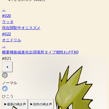
←
#020
ラッタ
現在閲覧中
オニスズメ
#022
オニドリル
→
概要
種族値
進化
出現場所
タイプ相性
わざ
FAQ
#021
✦
ノーマル
ひこう
▶
最新の鳴き声
▶
旧作の鳴き声