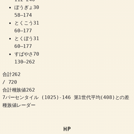
ぼうぎょ
30
58
–
174
とくこう
31
60
–
177
とくぼう
31
60
–
177
すばやさ
70
130
–
262
合計
262
/ 720
合計種族値
262
7パーセンタイル
(
1025
)
-146
第1世代平均(408)との差
種族値レーダー
HP