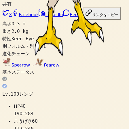
共有
X
Facebook
LinkedIn
Reddit
リンクをコピー
高さ
0.3 m
重さ
2.0 kg
特性
Keen Eye
別フォルム・別個体
1
進化チェーン
Spearow
→
Fearow
基本ステータス
Lv.100レンジ
HP
40
190
–
284
こうげき
60
112
–
240