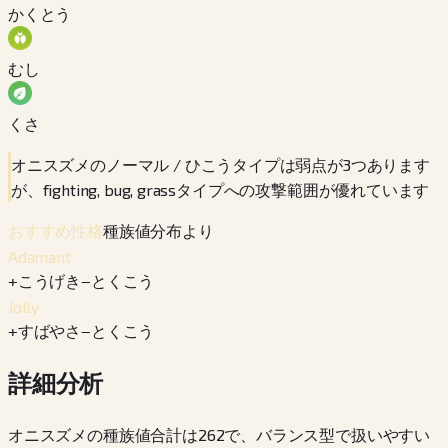
かくとう
むし
くさ
オニスズメのノーマル / ひこうタイプは弱点が3つあります
が、fighting, bug, grassタイプへの攻撃範囲が優れています
種族値分布より
おすすめ性格
Adamant
+
こうげき
−
とくこう
Jolly
+
すばやさ
−
とくこう
詳細分析
オニスズメの種族値合計は262で、バランス型で扱いやすい