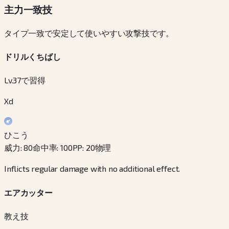
主力一致技
タイプ一致で安定して使いやすい攻撃技です。
ドリルくちばし
Lv.37で習得
Xd
ひこう
威力
:
80
命中率
:
100
PP
:
20
物理
Inflicts regular damage with no additional effect.
エアカッター
教え技