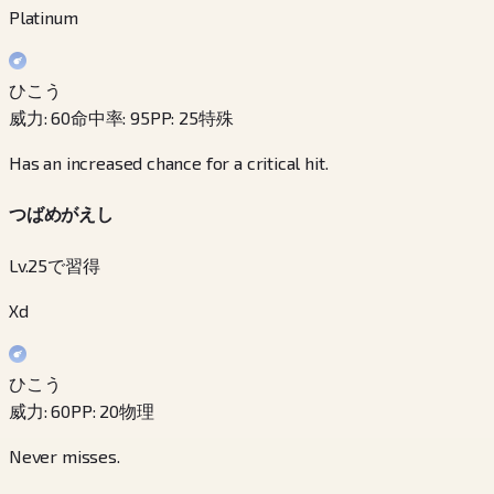
Platinum
ひこう
威力
:
60
命中率
:
95
PP
:
25
特殊
Has an increased chance for a critical hit.
つばめがえし
Lv.25で習得
Xd
ひこう
威力
:
60
PP
:
20
物理
Never misses.