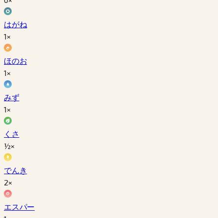
はがね
1×
ほのお
1×
みず
1×
くさ
½×
でんき
2×
エスパー