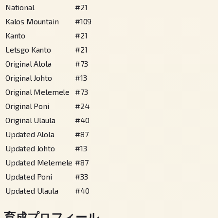
National
#
21
Kalos Mountain
#
109
Kanto
#
21
Letsgo Kanto
#
21
Original Alola
#
73
Original Johto
#
13
Original Melemele
#
73
Original Poni
#
24
Original Ulaula
#
40
Updated Alola
#
87
Updated Johto
#
13
Updated Melemele
#
87
Updated Poni
#
33
Updated Ulaula
#
40
育成プロフィール