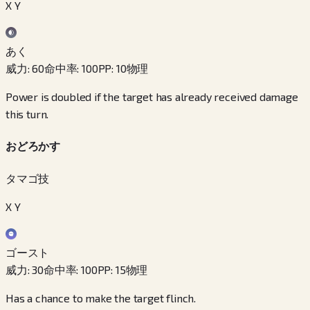
X Y
あく
威力
:
60
命中率
:
100
PP
:
10
物理
Power is doubled if the target has already received damage
this turn.
おどろかす
タマゴ技
X Y
ゴースト
威力
:
30
命中率
:
100
PP
:
15
物理
Has a chance to make the target flinch.