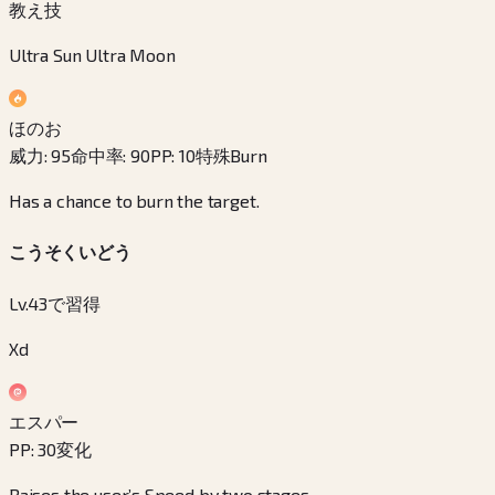
教え技
Ultra Sun Ultra Moon
ほのお
威力
:
95
命中率
:
90
PP
:
10
特殊
Burn
Has a chance to burn the target.
こうそくいどう
Lv.43で習得
Xd
エスパー
PP
:
30
変化
Raises the user’s Speed by two stages.