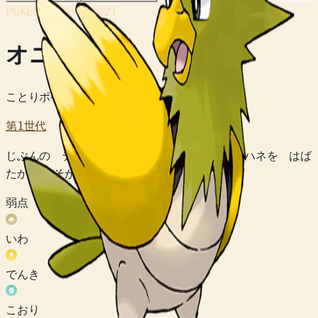
POKÉDEX No.
#021
オニスズメ
ことりポケモン
第1世代
じぶんの テリトリーを まもるため みじかいハネを はば
たかせ いそがしく とびまわっている。
弱点
いわ
でんき
こおり