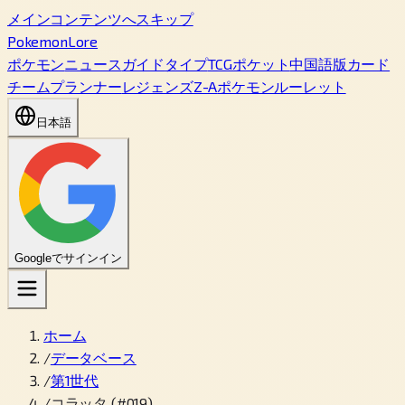
メインコンテンツへスキップ
PokemonLore
ポケモン
ニュース
ガイド
タイプ
TCGポケット
中国語版カード
チームプランナー
レジェンズZ-A
ポケモンルーレット
日本語
Googleでサインイン
ホーム
/
データベース
/
第1世代
/
コラッタ (#019)