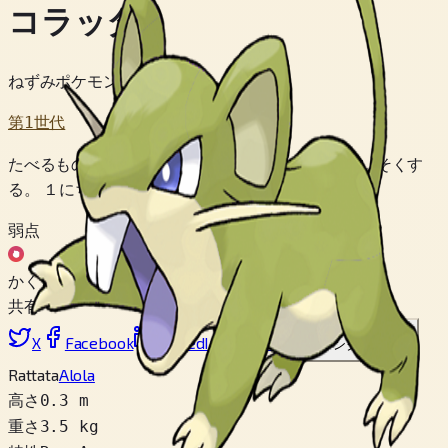
コラッタ
ねずみポケモン
第1世代
たべるものが あるところなら どこにだって せいそくす
る。 １にちじゅう エサを さがしている。
弱点
かくとう
共有
X
Facebook
LinkedIn
Reddit
リンクをコピー
Rattata
Alola
高さ
0.3 m
重さ
3.5 kg