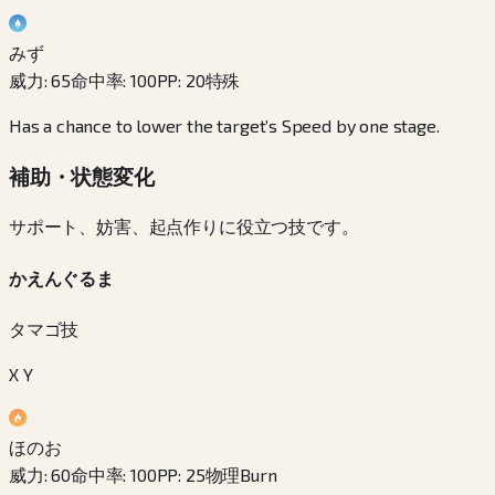
みず
威力
:
65
命中率
:
100
PP
:
20
特殊
Has a chance to lower the target’s Speed by one stage.
補助・状態変化
サポート、妨害、起点作りに役立つ技です。
かえんぐるま
タマゴ技
X Y
ほのお
威力
:
60
命中率
:
100
PP
:
25
物理
Burn