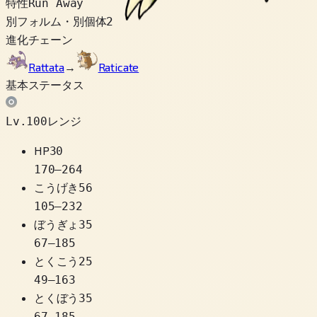
特性
Run Away
別フォルム・別個体
2
進化チェーン
Rattata
→
Raticate
基本ステータス
Lv.100レンジ
HP
30
170
–
264
こうげき
56
105
–
232
ぼうぎょ
35
67
–
185
とくこう
25
49
–
163
とくぼう
35
67
–
185