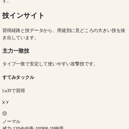
す。
技インサイト
習得経路と技データから、用途別に見どころの大きい技を抜
き出しています。
主力一致技
タイプ一致で安定して使いやすい攻撃技です。
すてみタックル
Lv.31で習得
X Y
ノーマル
威力
:
120
命中率
:
100
PP
:
15
物理