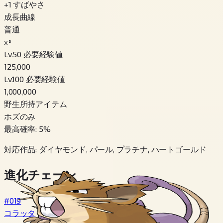
+
1
すばやさ
成長曲線
普通
x³
Lv.50 必要経験値
125,000
Lv.100 必要経験値
1,000,000
野生所持アイテム
ホズのみ
最高確率
:
5
%
対応作品
:
ダイヤモンド, パール, プラチナ, ハートゴールド
進化チェーン
#019
コラッタ