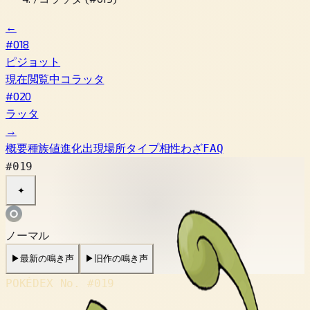
←
#018
ピジョット
現在閲覧中
コラッタ
#020
ラッタ
→
概要
種族値
進化
出現場所
タイプ相性
わざ
FAQ
#019
✦
ノーマル
▶
最新の鳴き声
▶
旧作の鳴き声
POKÉDEX No.
#019