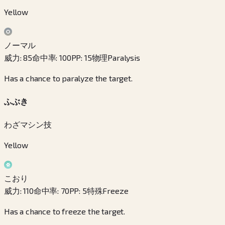
Yellow
ノーマル
威力
:
85
命中率
:
100
PP
:
15
物理
Paralysis
Has a chance to paralyze the target.
ふぶき
わざマシン技
Yellow
こおり
威力
:
110
命中率
:
70
PP
:
5
特殊
Freeze
Has a chance to freeze the target.