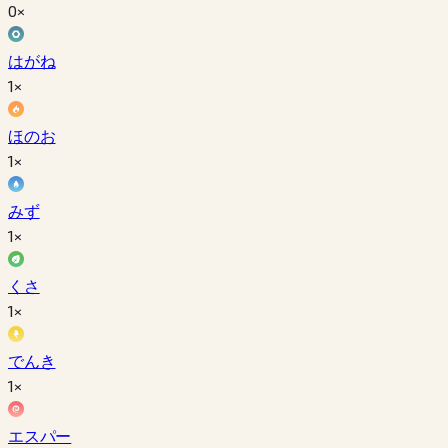
0×
はがね
1×
ほのお
1×
みず
1×
くさ
1×
でんき
1×
エスパー