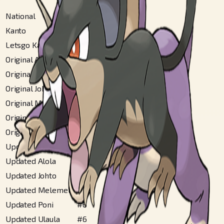
National
#
19
Kanto
#
19
Letsgo Kanto
#
19
Original Akala
#
6
Original Alola
#
15
Original Johto
#
17
Original Melemele
#
15
Original Poni
#
6
Original Ulaula
#
6
Updated Akala
#
6
Updated Alola
#
15
Updated Johto
#
17
Updated Melemele
#
15
Updated Poni
#
6
Updated Ulaula
#
6