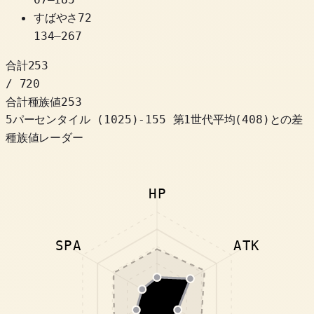
すばやさ
72
134
–
267
合計
253
/ 720
合計種族値
253
5パーセンタイル
(
1025
)
-155
第1世代平均(408)との差
種族値レーダー
HP
SPA
ATK