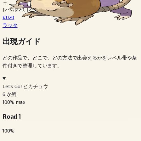
→
レベル 20, レベル 20, Night 時間
#020
ラッタ
出現ガイド
どの作品で、どこで、どの方法で出会えるかをレベル帯や条
件付きで整理しています。
Let’s Go! ピカチュウ
6
か所
100
% max
Road 1
100
%