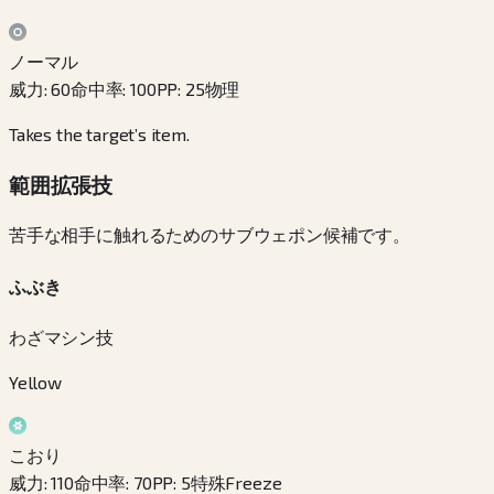
ノーマル
威力
:
60
命中率
:
100
PP
:
25
物理
Takes the target’s item.
範囲拡張技
苦手な相手に触れるためのサブウェポン候補です。
ふぶき
わざマシン技
Yellow
こおり
威力
:
110
命中率
:
70
PP
:
5
特殊
Freeze