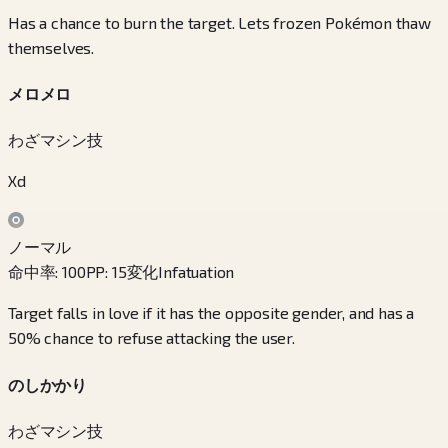
Has a chance to burn the target. Lets frozen Pokémon thaw
themselves.
メロメロ
わざマシン技
Xd
ノーマル
命中率
:
100
PP
:
15
変化
Infatuation
Target falls in love if it has the opposite gender, and has a
50% chance to refuse attacking the user.
のしかかり
わざマシン技