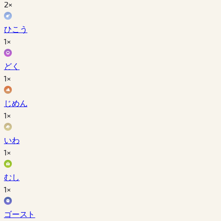
2×
ひこう
1×
どく
1×
じめん
1×
いわ
1×
むし
1×
ゴースト