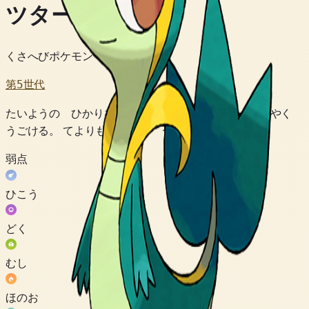
ツタージャ
くさへびポケモン
第5世代
たいようの ひかりを あびると いつもよりも すばやく
うごける。 てよりも ツルを うまくつかう。
弱点
ひこう
どく
むし
ほのお