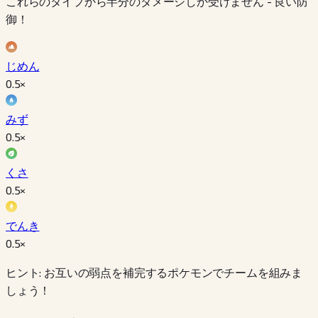
これらのタイプから半分のダメージしか受けません - 良い防
御！
じめん
0.5
×
みず
0.5
×
くさ
0.5
×
でんき
0.5
×
ヒント: お互いの弱点を補完するポケモンでチームを組みま
しょう！