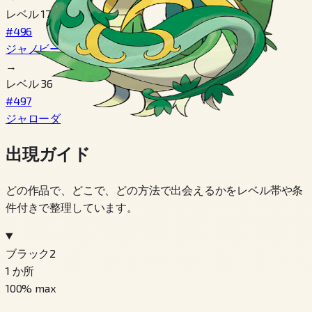
レベル 17
#496
ジャノビー
→
レベル 36
#497
ジャローダ
出現ガイド
どの作品で、どこで、どの方法で出会えるかをレベル帯や条
件付きで整理しています。
ブラック2
1
か所
100
% max