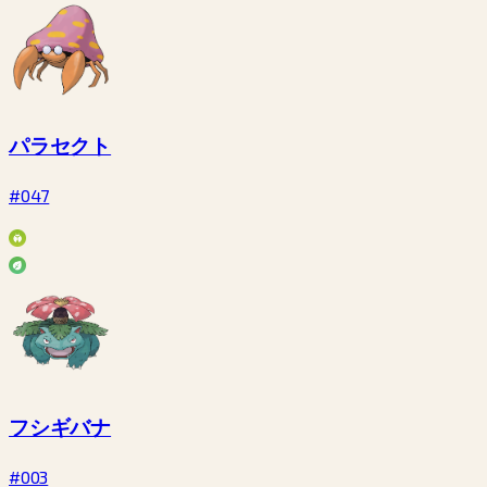
パラセクト
#047
フシギバナ
#003