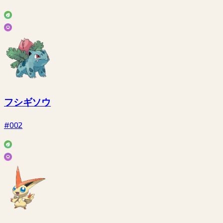
フシギソウ
#002