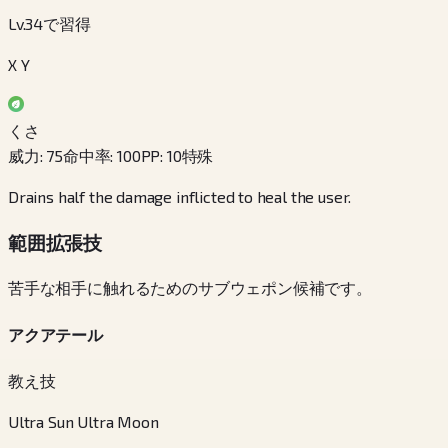
Lv.34で習得
X Y
くさ
威力
:
75
命中率
:
100
PP
:
10
特殊
Drains half the damage inflicted to heal the user.
範囲拡張技
苦手な相手に触れるためのサブウェポン候補です。
アクアテール
教え技
Ultra Sun Ultra Moon