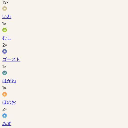
½×
いわ
1×
むし
2×
ゴースト
1×
はがね
1×
ほのお
2×
みず