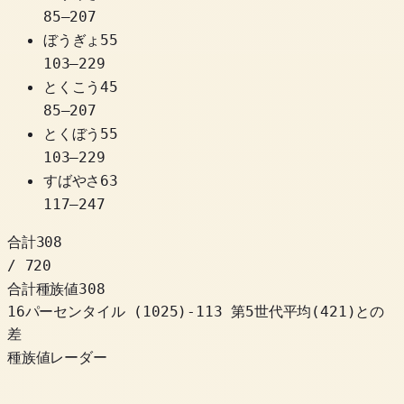
85
–
207
ぼうぎょ
55
103
–
229
とくこう
45
85
–
207
とくぼう
55
103
–
229
すばやさ
63
117
–
247
合計
308
/ 720
合計種族値
308
16パーセンタイル
(
1025
)
-113
第5世代平均(421)との
差
種族値レーダー