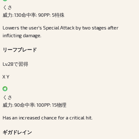
くさ
威力
:
130
命中率
:
90
PP
:
5
特殊
Lowers the user’s Special Attack by two stages after
inflicting damage.
リーフブレード
Lv.28で習得
X Y
くさ
威力
:
90
命中率
:
100
PP
:
15
物理
Has an increased chance for a critical hit.
ギガドレイン