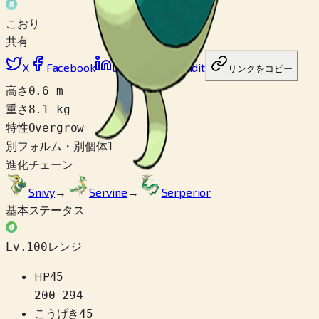
こおり
共有
X
Facebook
LinkedIn
Reddit
リンクをコピー
高さ
0.6 m
重さ
8.1 kg
特性
Overgrow
別フォルム・別個体
1
進化チェーン
Snivy
→
Servine
→
Serperior
基本ステータス
Lv.100レンジ
HP
45
200
–
294
こうげき
45