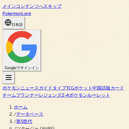
メインコンテンツへスキップ
PokemonLore
日本語
Googleでサインイン
ポケモン
ニュース
ガイド
タイプ
TCGポケット
中国語版カード
チームプランナー
レジェンズZ-A
ポケモンルーレット
ホーム
/
データベース
/
第5世代
/
ツタージャ (#495)