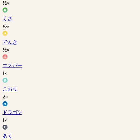
½×
くさ
½×
でんき
½×
エスパー
1×
こおり
2×
ドラゴン
1×
あく