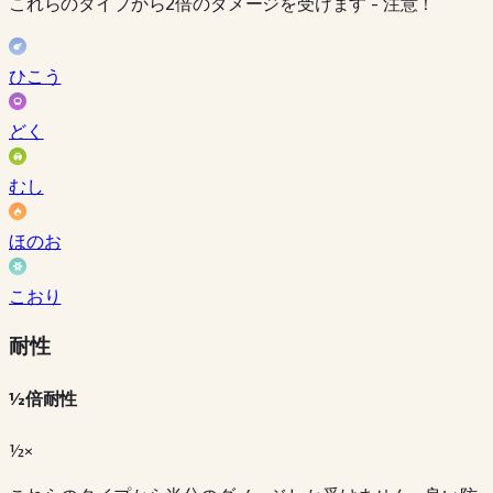
これらのタイプから2倍のダメージを受けます - 注意！
ひこう
どく
むし
ほのお
こおり
耐性
½倍耐性
½×