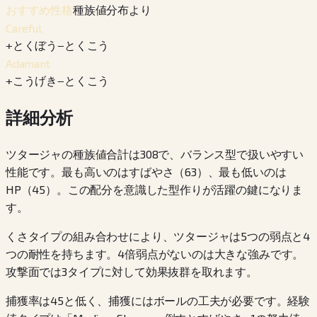
種族値分布より
おすすめ性格
Careful
+
とくぼう
−
とくこう
Adamant
+
こうげき
−
とくこう
詳細分析
ツタージャの種族値合計は308で、バランス型で扱いやすい
性能です。最も高いのはすばやさ（63）、最も低いのは
HP（45）。この配分を意識した型作りが活躍の鍵になりま
す。
くさタイプの組み合わせにより、ツタージャは5つの弱点と4
つの耐性を持ちます。4倍弱点がないのは大きな強みです。
攻撃面では3タイプに対して効果抜群を取れます。
捕獲率は45と低く、捕獲にはボールの工夫が必要です。経験