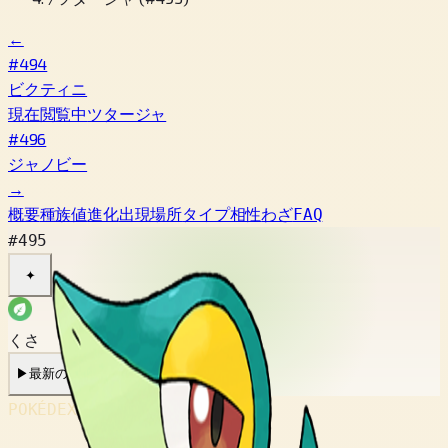
←
#494
ビクティニ
現在閲覧中
ツタージャ
#496
ジャノビー
→
概要
種族値
進化
出現場所
タイプ相性
わざ
FAQ
#495
✦
くさ
▶
最新の鳴き声
▶
旧作の鳴き声
POKÉDEX No.
#495