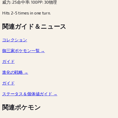
威力
:
25
命中率
:
100
PP
:
30
物理
Hits 2-5 times in one turn.
関連ガイド＆ニュース
コレクション
御三家ポケモン一覧
→
ガイド
進化の戦略
→
ガイド
ステータス＆個体値ガイド
→
関連ポケモン