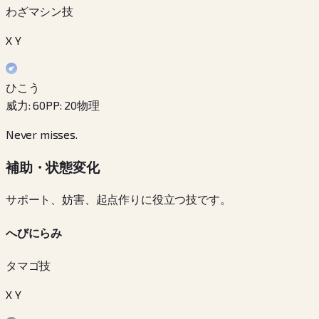
わざマシン技
X Y
ひこう
威力
:
60
PP
:
20
物理
Never misses.
補助・状態変化
サポート、妨害、起点作りに役立つ技です。
へびにらみ
タマゴ技
X Y