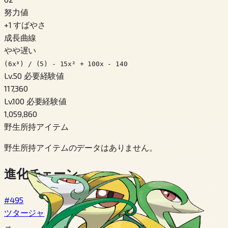
努力値
+
1
すばやさ
成長曲線
やや遅い
(6x³) / (5) - 15x² + 100x - 140
Lv.50 必要経験値
117,360
Lv.100 必要経験値
1,059,860
野生所持アイテム
野生所持アイテムのデータはありません。
進化チェーン
#495
ツタージャ
→