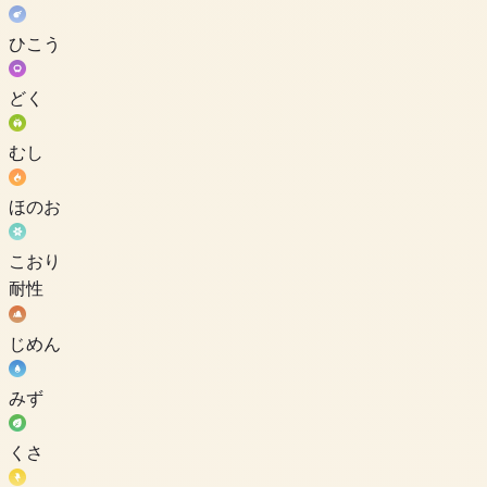
ひこう
どく
むし
ほのお
こおり
耐性
じめん
みず
くさ