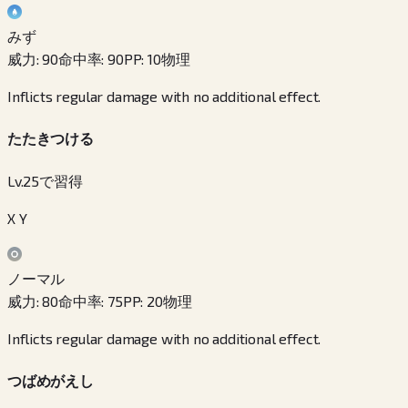
みず
威力
:
90
命中率
:
90
PP
:
10
物理
Inflicts regular damage with no additional effect.
たたきつける
Lv.25で習得
X Y
ノーマル
威力
:
80
命中率
:
75
PP
:
20
物理
Inflicts regular damage with no additional effect.
つばめがえし