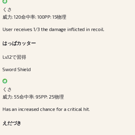
くさ
威力
:
120
命中率
:
100
PP
:
15
物理
User receives 1/3 the damage inflicted in recoil.
はっぱカッター
Lv.12で習得
Sword Shield
くさ
威力
:
55
命中率
:
95
PP
:
25
物理
Has an increased chance for a critical hit.
えだづき