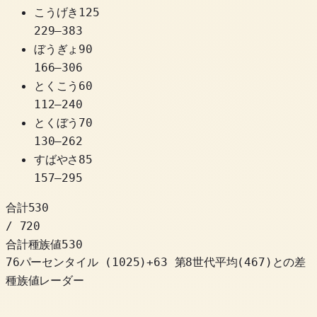
こうげき
125
229
–
383
ぼうぎょ
90
166
–
306
とくこう
60
112
–
240
とくぼう
70
130
–
262
すばやさ
85
157
–
295
合計
530
/ 720
合計種族値
530
76パーセンタイル
(
1025
)
+
63
第8世代平均(467)との差
種族値レーダー