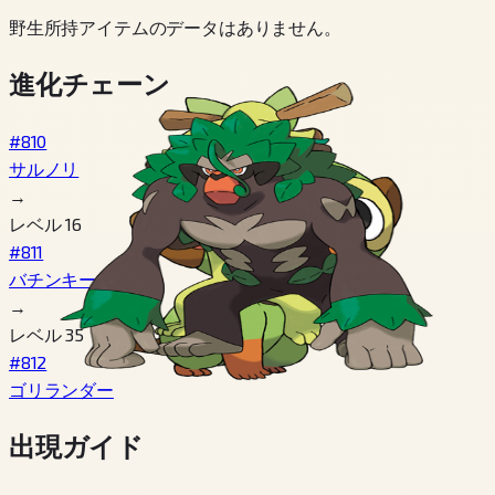
野生所持アイテムのデータはありません。
進化チェーン
#810
サルノリ
→
レベル 16
#811
バチンキー
→
レベル 35
#812
ゴリランダー
出現ガイド