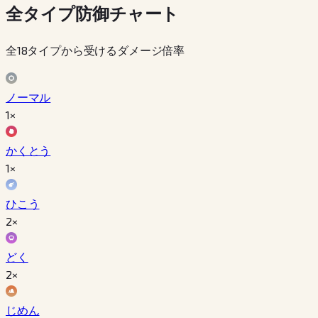
全タイプ防御チャート
全18タイプから受けるダメージ倍率
ノーマル
1×
かくとう
1×
ひこう
2×
どく
2×
じめん