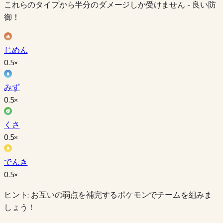
これらのタイプから半分のダメージしか受けません - 良い防
御！
じめん
0.5
×
みず
0.5
×
くさ
0.5
×
でんき
0.5
×
ヒント: お互いの弱点を補完するポケモンでチームを組みま
しょう！