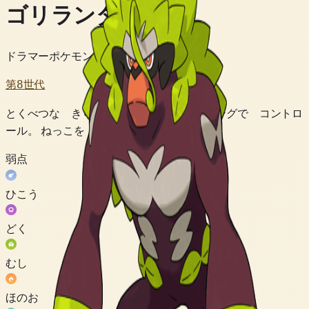
ゴリランダー
ドラマーポケモン
第8世代
とくべつな きりかぶの パワーを ドラミングで コントロ
ール。 ねっこを あやつって たたかう。
弱点
ひこう
どく
むし
ほのお