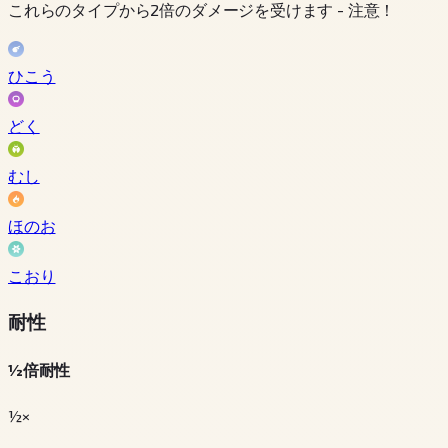
これらのタイプから2倍のダメージを受けます - 注意！
ひこう
どく
むし
ほのお
こおり
耐性
½倍耐性
½×