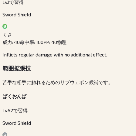
Lv.1で習得
Sword Shield
くさ
威力
:
40
命中率
:
100
PP
:
40
物理
Inflicts regular damage with no additional effect.
範囲拡張技
苦手な相手に触れるためのサブウェポン候補です。
ばくおんぱ
Lv.62で習得
Sword Shield