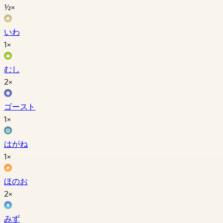
½×
いわ
1×
むし
2×
ゴースト
1×
はがね
1×
ほのお
2×
みず