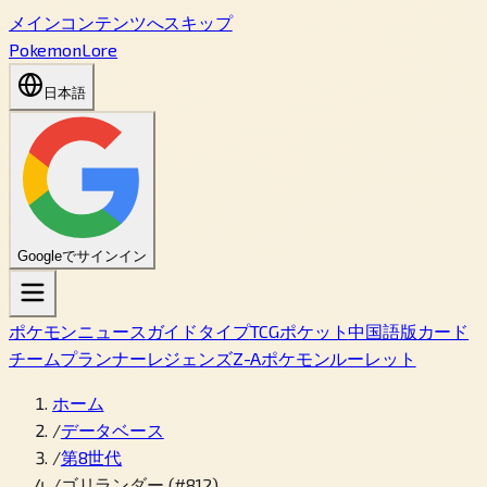
メインコンテンツへスキップ
PokemonLore
日本語
Googleでサインイン
ポケモン
ニュース
ガイド
タイプ
TCGポケット
中国語版カード
チームプランナー
レジェンズZ-A
ポケモンルーレット
ホーム
/
データベース
/
第8世代
/
ゴリランダー (#812)