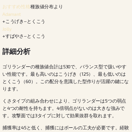
種族値分布より
おすすめ性格
Adamant
+
こうげき
−
とくこう
Jolly
+
すばやさ
−
とくこう
詳細分析
ゴリランダーの種族値合計は530で、バランス型で扱いやす
い性能です。最も高いのはこうげき（125）、最も低いのは
とくこう（60）。この配分を意識した型作りが活躍の鍵にな
ります。
くさタイプの組み合わせにより、ゴリランダーは5つの弱点
と4つの耐性を持ちます。4倍弱点がないのは大きな強みで
す。攻撃面では3タイプに対して効果抜群を取れます。
捕獲率は45と低く、捕獲にはボールの工夫が必要です。経験