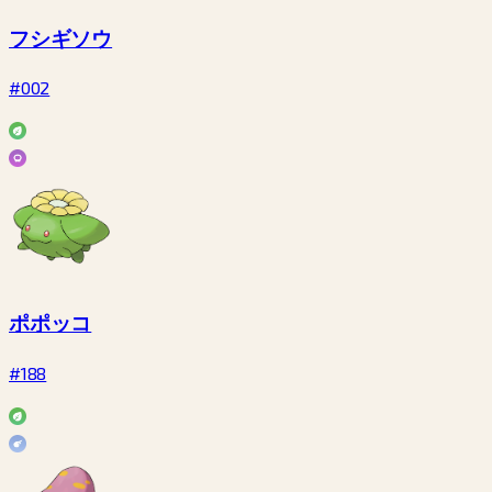
フシギソウ
#002
ポポッコ
#188