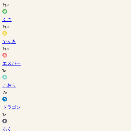
½×
くさ
½×
でんき
½×
エスパー
1×
こおり
2×
ドラゴン
1×
あく