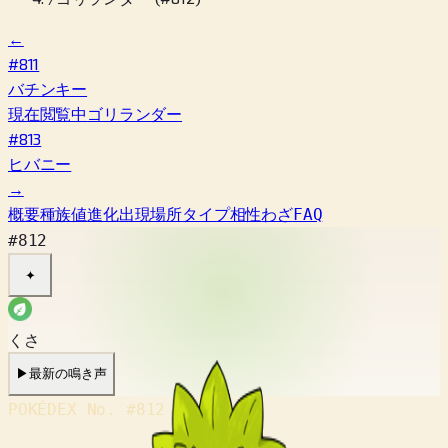
←
#811
バチンキー
現在閲覧中
ゴリランダー
#813
ヒバニー
→
概要
種族値
進化
出現場所
タイプ相性
わざ
FAQ
#812
✦
くさ
▶
最新の鳴き声
POKÉDEX No.
#812