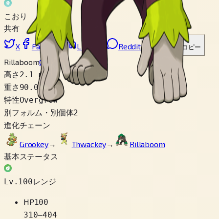
こおり
共有
X
Facebook
LinkedIn
Reddit
リンクをコピー
Rillaboom
Gmax
高さ
2.1 m
重さ
90.0 kg
特性
Overgrow
別フォルム・別個体
2
進化チェーン
Grookey
→
Thwackey
→
Rillaboom
基本ステータス
Lv.100レンジ
HP
100
310
–
404