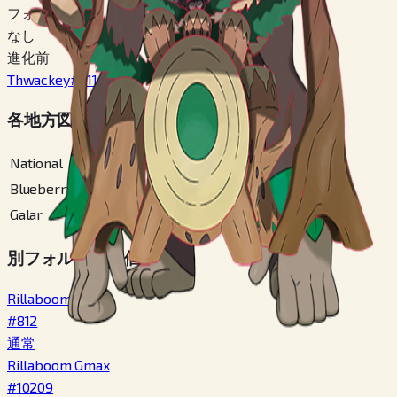
フォルム切替
なし
進化前
Thwackey
#
811
各地方図鑑番号
National
#
812
Blueberry
#
229
Galar
#
3
別フォルム・別個体
Rillaboom
#
812
通常
Rillaboom Gmax
#
10209