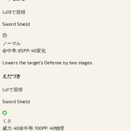
Lv.19で習得
Sword Shield
ノーマル
命中率
:
85
PP
:
40
変化
Lowers the target’s Defense by two stages.
えだづき
Lv.1で習得
Sword Shield
くさ
威力
:
40
命中率
:
100
PP
:
40
物理