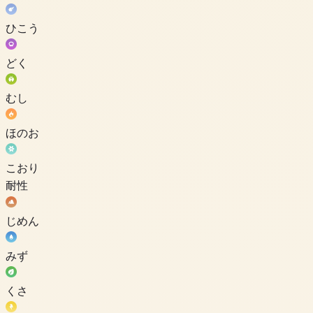
ひこう
どく
むし
ほのお
こおり
耐性
じめん
みず
くさ