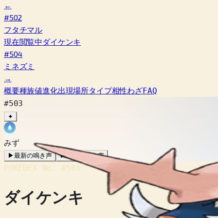
←
#502
フタチマル
現在閲覧中
ダイケンキ
#504
ミネズミ
→
概要
種族値
進化
出現場所
タイプ相性
わざ
FAQ
#503
✦
みず
▶
最新の鳴き声
▶
旧作の鳴き声
POKÉDEX No.
#503
ダイケンキ