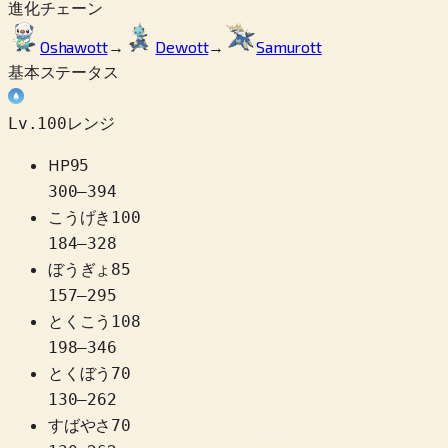
進化チェーン
Oshawott
→
Dewott
→
Samurott
基本ステータス
Lv.100レンジ
HP
95
300
–
394
こうげき
100
184
–
328
ぼうぎょ
85
157
–
295
とくこう
108
198
–
346
とくぼう
70
130
–
262
すばやさ
70