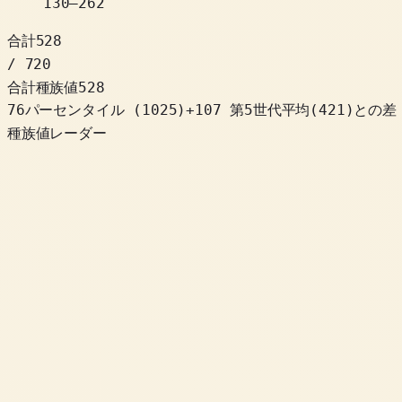
130
–
262
合計
528
/ 720
合計種族値
528
76パーセンタイル
(
1025
)
+
107
第5世代平均(421)との差
種族値レーダー