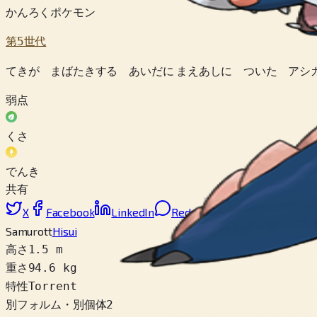
かんろくポケモン
第5世代
てきが まばたきする あいだに まえあしに ついた アシ
弱点
くさ
でんき
共有
X
Facebook
LinkedIn
Reddit
リンクをコピー
Samurott
Hisui
高さ
1.5 m
重さ
94.6 kg
特性
Torrent
別フォルム・別個体
2