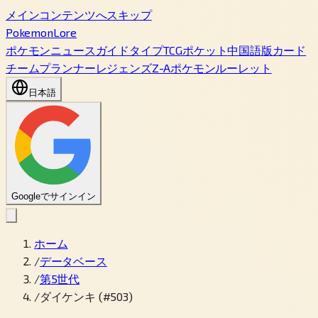
メインコンテンツへスキップ
PokemonLore
ポケモン
ニュース
ガイド
タイプ
TCGポケット
中国語版カード
チームプランナー
レジェンズZ-A
ポケモンルーレット
日本語
Googleでサインイン
ホーム
/
データベース
/
第5世代
/
ダイケンキ (#503)