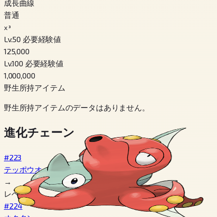
成長曲線
普通
x³
Lv.50 必要経験値
125,000
Lv.100 必要経験値
1,000,000
野生所持アイテム
野生所持アイテムのデータはありません。
進化チェーン
#223
テッポウオ
→
レベル 25
#224