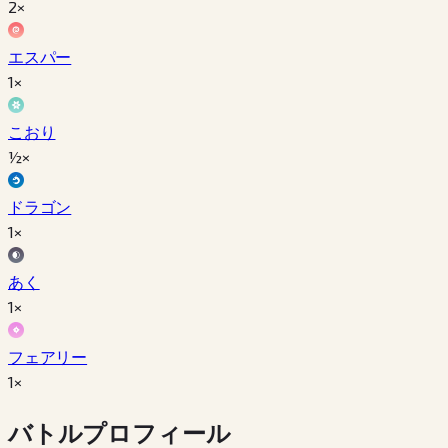
2×
エスパー
1×
こおり
½×
ドラゴン
1×
あく
1×
フェアリー
1×
バトルプロフィール