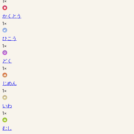
1×
かくとう
1×
ひこう
1×
どく
1×
じめん
1×
いわ
1×
むし