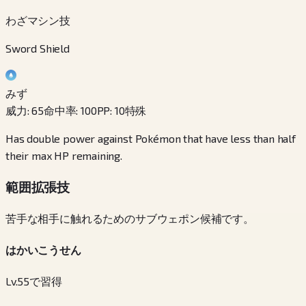
わざマシン技
Sword Shield
みず
威力
:
65
命中率
:
100
PP
:
10
特殊
Has double power against Pokémon that have less than half
their max HP remaining.
範囲拡張技
苦手な相手に触れるためのサブウェポン候補です。
はかいこうせん
Lv.55で習得