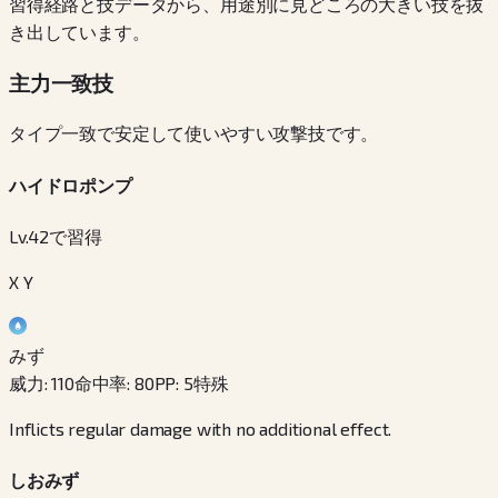
習得経路と技データから、用途別に見どころの大きい技を抜
き出しています。
主力一致技
タイプ一致で安定して使いやすい攻撃技です。
ハイドロポンプ
Lv.42で習得
X Y
みず
威力
:
110
命中率
:
80
PP
:
5
特殊
Inflicts regular damage with no additional effect.
しおみず