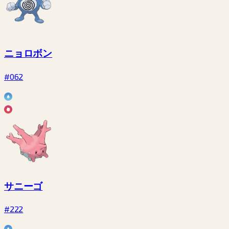
ニョロボン
#062
サニーゴ
#222