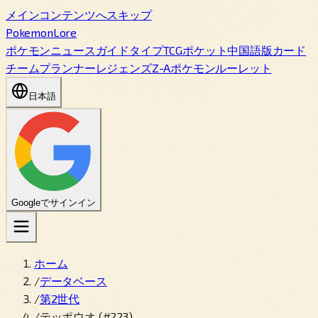
メインコンテンツへスキップ
PokemonLore
ポケモン
ニュース
ガイド
タイプ
TCGポケット
中国語版カード
チームプランナー
レジェンズZ-A
ポケモンルーレット
日本語
Googleでサインイン
ホーム
/
データベース
/
第2世代
/
テッポウオ (#223)