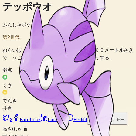
テッポウオ
ふんしゃポケモン
第2世代
ねらいは せいかく。ふきだす みずは １００メートルさき
で うごく えものに かならず めいちゅうする。
弱点
くさ
でんき
共有
X
Facebook
LinkedIn
Reddit
リンクをコピー
高さ
0.6 m