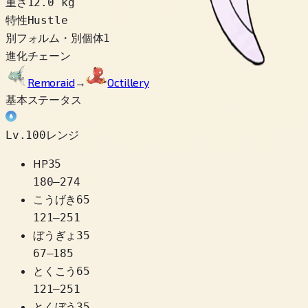
重さ
12.0 kg
特性
Hustle
別フォルム・別個体
1
進化チェーン
Remoraid
→
Octillery
基本ステータス
Lv.100レンジ
HP
35
180
–
274
こうげき
65
121
–
251
ぼうぎょ
35
67
–
185
とくこう
65
121
–
251
とくぼう
35