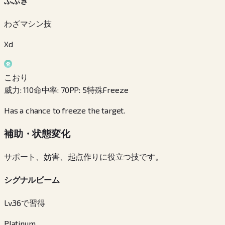
ふぶき
わざマシン技
Xd
こおり
威力
:
110
命中率
:
70
PP
:
5
特殊
Freeze
Has a chance to freeze the target.
補助・状態変化
サポート、妨害、起点作りに役立つ技です。
シグナルビーム
Lv.36で習得
Platinum