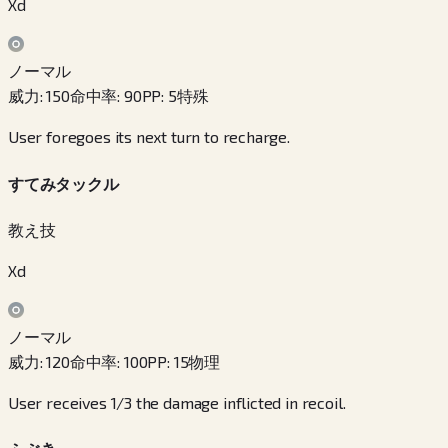
Xd
ノーマル
威力
:
150
命中率
:
90
PP
:
5
特殊
User foregoes its next turn to recharge.
すてみタックル
教え技
Xd
ノーマル
威力
:
120
命中率
:
100
PP
:
15
物理
User receives 1/3 the damage inflicted in recoil.