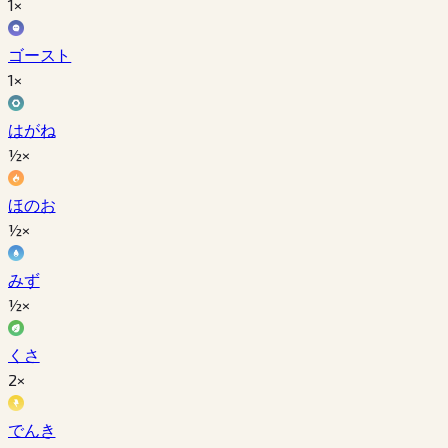
1×
ゴースト
1×
はがね
½×
ほのお
½×
みず
½×
くさ
2×
でんき