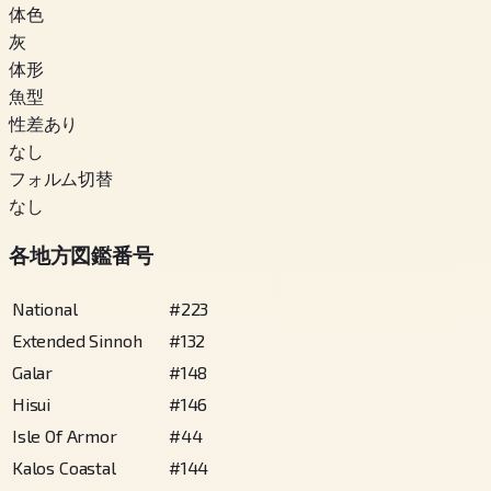
体色
灰
体形
魚型
性差あり
なし
フォルム切替
なし
各地方図鑑番号
National
#
223
Extended Sinnoh
#
132
Galar
#
148
Hisui
#
146
Isle Of Armor
#
44
Kalos Coastal
#
144