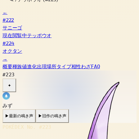
←
#222
サニーゴ
現在閲覧中
テッポウオ
#224
オクタン
→
概要
種族値
進化
出現場所
タイプ相性
わざ
FAQ
#223
✦
みず
▶
最新の鳴き声
▶
旧作の鳴き声
POKÉDEX No.
#223