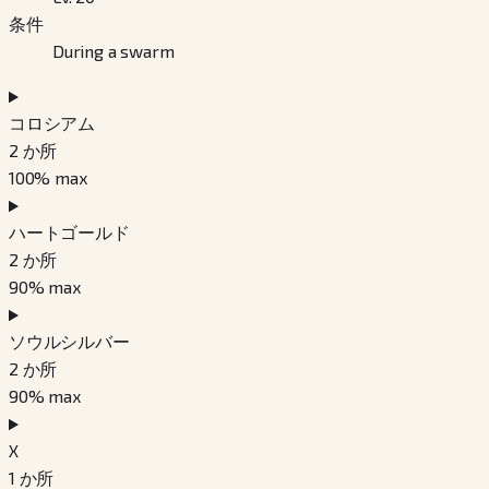
条件
During a swarm
コロシアム
2
か所
100
% max
ハートゴールド
2
か所
90
% max
ソウルシルバー
2
か所
90
% max
X
1
か所