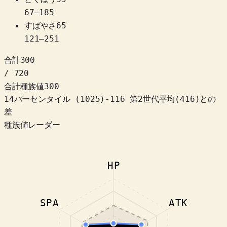
67
–
185
すばやさ
65
121
–
251
合計
300
/ 720
合計種族値
300
14パーセンタイル
(
1025
)
-116
第2世代平均(416)との
差
種族値レーダー
HP
SPA
ATK