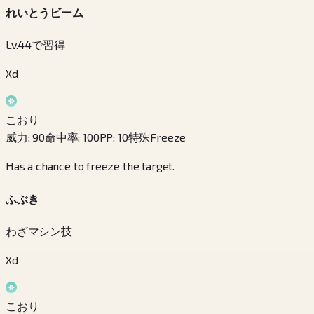
れいとうビーム
Lv.44で習得
Xd
こおり
威力
:
90
命中率
:
100
PP
:
10
特殊
Freeze
Has a chance to freeze the target.
ふぶき
わざマシン技
Xd
こおり