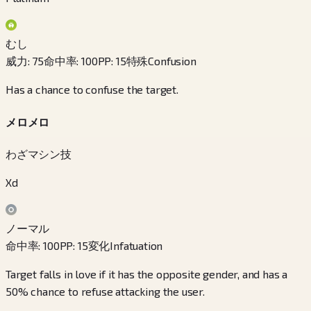
むし
威力
:
75
命中率
:
100
PP
:
15
特殊
Confusion
Has a chance to confuse the target.
メロメロ
わざマシン技
Xd
ノーマル
命中率
:
100
PP
:
15
変化
Infatuation
Target falls in love if it has the opposite gender, and has a
50% chance to refuse attacking the user.