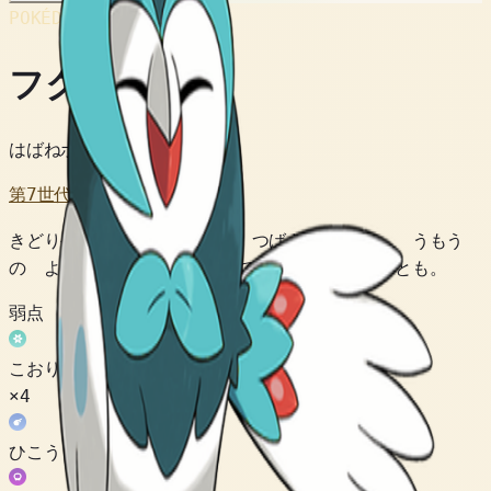
POKÉDEX No.
#723
フクスロー
はばねポケモン
第7世代
きどりやで ひまが あれば つばさの ていれ。 うもう
の よごれが きに なりすぎて たたかえないことも。
弱点
こおり
×4
ひこう