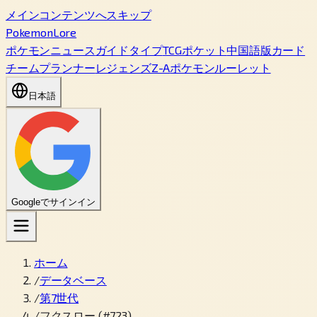
メインコンテンツへスキップ
PokemonLore
ポケモン
ニュース
ガイド
タイプ
TCGポケット
中国語版カード
チームプランナー
レジェンズZ-A
ポケモンルーレット
日本語
Googleでサインイン
ホーム
/
データベース
/
第7世代
/
フクスロー (#723)