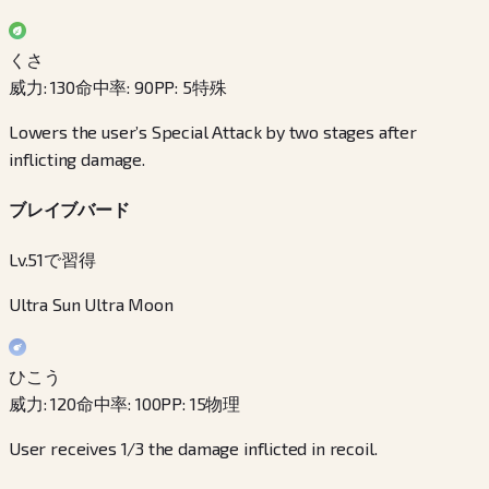
くさ
威力
:
130
命中率
:
90
PP
:
5
特殊
Lowers the user’s Special Attack by two stages after
inflicting damage.
ブレイブバード
Lv.51で習得
Ultra Sun Ultra Moon
ひこう
威力
:
120
命中率
:
100
PP
:
15
物理
User receives 1/3 the damage inflicted in recoil.