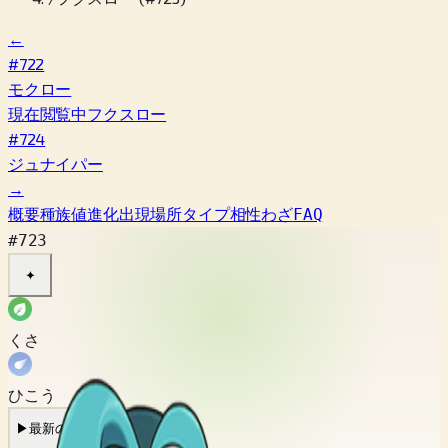
←
#722
モクロー
現在閲覧中
フクスロー
#724
ジュナイパー
→
概要
種族値
進化
出現場所
タイプ相性
わざ
FAQ
#723
✦
くさ
ひこう
▶
最新の鳴き声