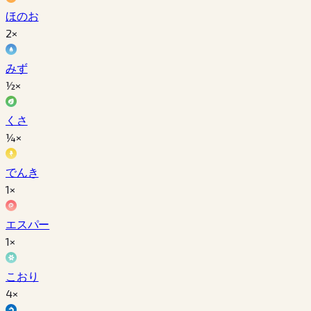
ほのお
2×
みず
½×
くさ
¼×
でんき
1×
エスパー
1×
こおり
4×