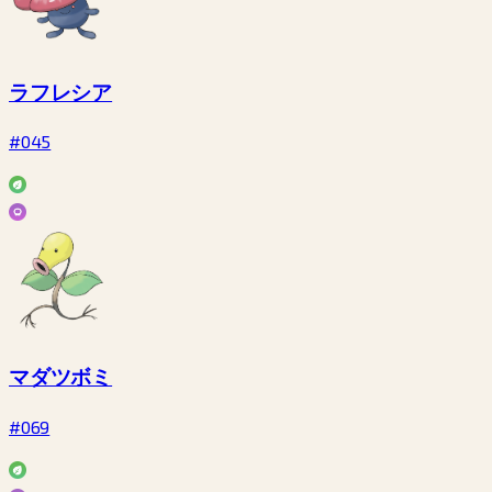
ラフレシア
#045
マダツボミ
#069