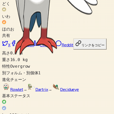
どく
いわ
ほのお
共有
X
Facebook
LinkedIn
Reddit
リンクをコピー
高さ
0.7 m
重さ
16.0 kg
特性
Overgrow
別フォルム・別個体
1
進化チェーン
Rowlet
→
Dartrix
→
Decidueye
基本ステータス