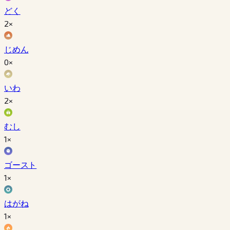
どく
2×
じめん
0×
いわ
2×
むし
1×
ゴースト
1×
はがね
1×