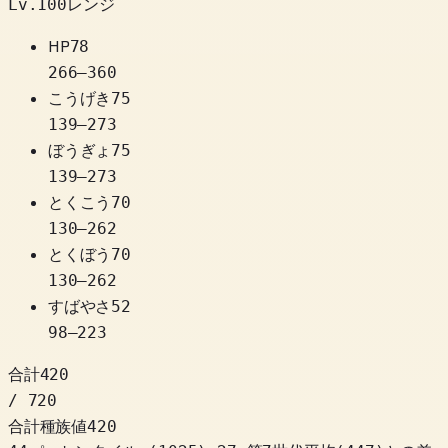
Lv.100レンジ
HP
78
266
–
360
こうげき
75
139
–
273
ぼうぎょ
75
139
–
273
とくこう
70
130
–
262
とくぼう
70
130
–
262
すばやさ
52
98
–
223
合計
420
/ 720
合計種族値
420