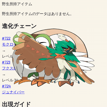
野生所持アイテム
野生所持アイテムのデータはありません。
進化チェーン
#722
モクロー
→
レベル 17
#723
フクスロー
→
レベル 34, レベル 36
#724
ジュナイパー
出現ガイド