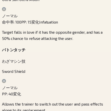
ノーマル
命中率
:
100
PP
:
15
変化
Infatuation
Target falls in love if it has the opposite gender, and has a
50% chance to refuse attacking the user.
バトンタッチ
わざマシン技
Sword Shield
ノーマル
PP
:
40
変化
Allows the trainer to switch out the user and pass effects
along to its replacement.