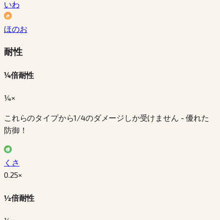
いわ
ほのお
耐性
¼倍耐性
¼×
これらのタイプから1/4のダメージしか受けません - 優れた
防御！
くさ
0.25
×
½倍耐性