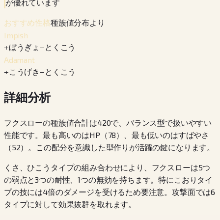
が優れています
種族値分布より
おすすめ性格
Impish
+
ぼうぎょ
−
とくこう
Adamant
+
こうげき
−
とくこう
詳細分析
フクスローの種族値合計は420で、バランス型で扱いやすい
性能です。最も高いのはHP（78）、最も低いのはすばやさ
（52）。この配分を意識した型作りが活躍の鍵になります。
くさ、ひこうタイプの組み合わせにより、フクスローは5つ
の弱点と3つの耐性、1つの無効を持ちます。特にこおりタイ
プの技には4倍のダメージを受けるため要注意。攻撃面では6
タイプに対して効果抜群を取れます。