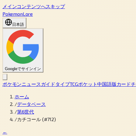
メインコンテンツへスキップ
PokemonLore
日本語
Googleでサインイン
ポケモン
ニュース
ガイド
タイプ
TCGポケット
中国語版カード
チ
ホーム
/
データベース
/
第6世代
/
カチコール (#712)
←