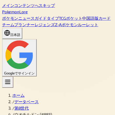
メインコンテンツへスキップ
PokemonLore
ポケモン
ニュース
ガイド
タイプ
TCGポケット
中国語版カード
チームプランナー
レジェンズZ-A
ポケモンルーレット
日本語
Googleでサインイン
ホーム
/
データベース
/
第8世代
/
ウオチルドン (#883)