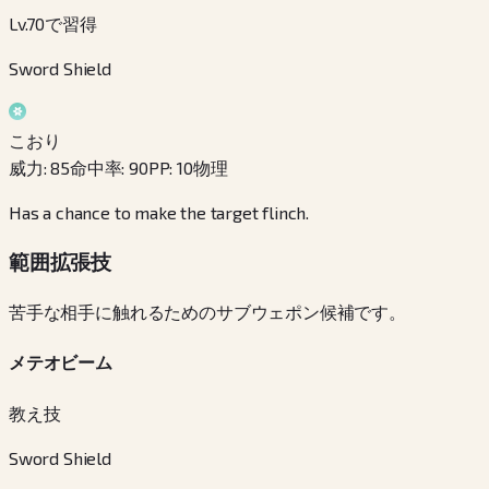
Lv.70で習得
Sword Shield
こおり
威力
:
85
命中率
:
90
PP
:
10
物理
Has a chance to make the target flinch.
範囲拡張技
苦手な相手に触れるためのサブウェポン候補です。
メテオビーム
教え技
Sword Shield