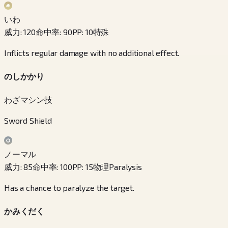
いわ
威力
:
120
命中率
:
90
PP
:
10
特殊
Inflicts regular damage with no additional effect.
のしかかり
わざマシン技
Sword Shield
ノーマル
威力
:
85
命中率
:
100
PP
:
15
物理
Paralysis
Has a chance to paralyze the target.
かみくだく