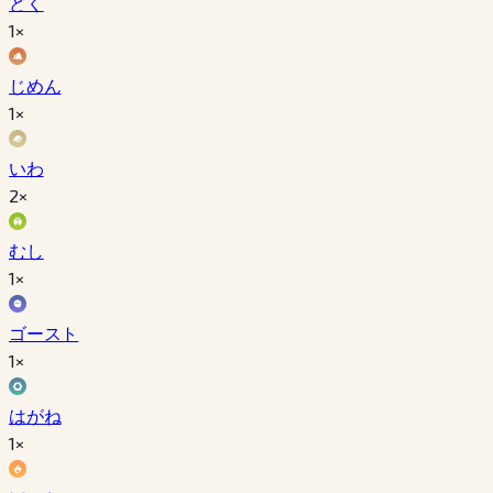
どく
1×
じめん
1×
いわ
2×
むし
1×
ゴースト
1×
はがね
1×