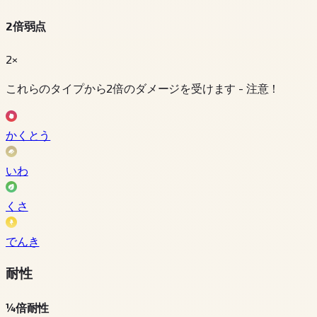
2倍弱点
2×
これらのタイプから2倍のダメージを受けます - 注意！
かくとう
いわ
くさ
でんき
耐性
¼倍耐性