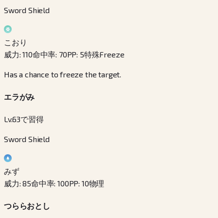
Sword Shield
こおり
威力
:
110
命中率
:
70
PP
:
5
特殊
Freeze
Has a chance to freeze the target.
エラがみ
Lv.63で習得
Sword Shield
みず
威力
:
85
命中率
:
100
PP
:
10
物理
つららおとし