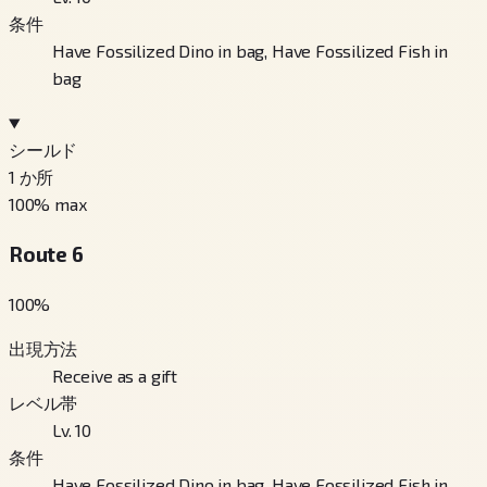
条件
Have Fossilized Dino in bag, Have Fossilized Fish in
bag
シールド
1
か所
100
% max
Route 6
100
%
出現方法
Receive as a gift
レベル帯
Lv. 10
条件
Have Fossilized Dino in bag, Have Fossilized Fish in