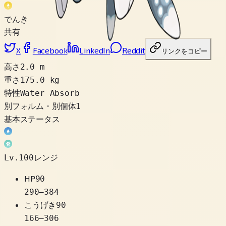
でんき
共有
X
Facebook
LinkedIn
Reddit
リンクをコピー
高さ
2.0 m
重さ
175.0 kg
特性
Water Absorb
別フォルム・別個体
1
基本ステータス
Lv.100レンジ
HP
90
290
–
384
こうげき
90
166
–
306