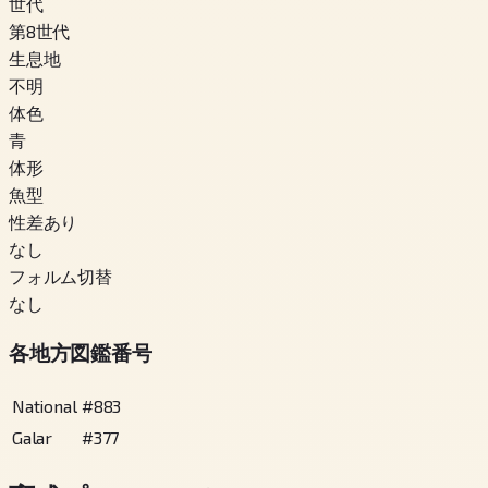
世代
第8世代
生息地
不明
体色
青
体形
魚型
性差あり
なし
フォルム切替
なし
各地方図鑑番号
National
#
883
Galar
#
377