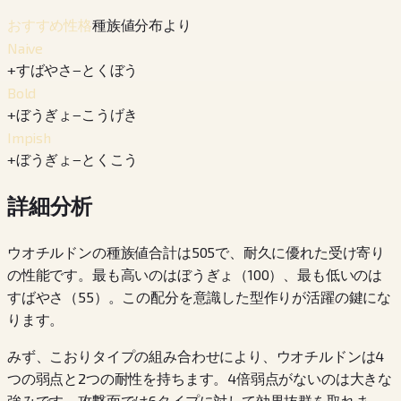
種族値分布より
おすすめ性格
Naive
+
すばやさ
−
とくぼう
Bold
+
ぼうぎょ
−
こうげき
Impish
+
ぼうぎょ
−
とくこう
詳細分析
ウオチルドンの種族値合計は505で、耐久に優れた受け寄り
の性能です。最も高いのはぼうぎょ（100）、最も低いのは
すばやさ（55）。この配分を意識した型作りが活躍の鍵にな
ります。
みず、こおりタイプの組み合わせにより、ウオチルドンは4
つの弱点と2つの耐性を持ちます。4倍弱点がないのは大きな
強みです。攻撃面では6タイプに対して効果抜群を取れま