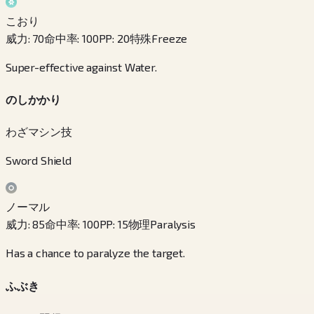
こおり
威力
:
70
命中率
:
100
PP
:
20
特殊
Freeze
Super-effective against Water.
のしかかり
わざマシン技
Sword Shield
ノーマル
威力
:
85
命中率
:
100
PP
:
15
物理
Paralysis
Has a chance to paralyze the target.
ふぶき