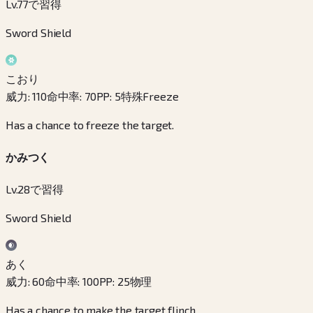
Lv.77で習得
Sword Shield
こおり
威力
:
110
命中率
:
70
PP
:
5
特殊
Freeze
Has a chance to freeze the target.
かみつく
Lv.28で習得
Sword Shield
あく
威力
:
60
命中率
:
100
PP
:
25
物理
Has a chance to make the target flinch.