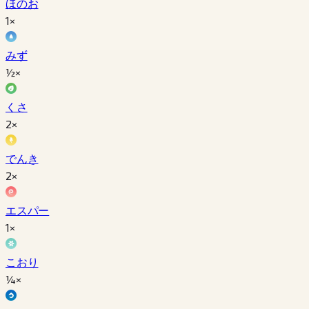
ほのお
1×
みず
½×
くさ
2×
でんき
2×
エスパー
1×
こおり
¼×