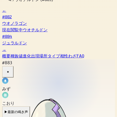
←
#882
ウオノラゴン
現在閲覧中
ウオチルドン
#884
ジュラルドン
→
概要
種族値
進化
出現場所
タイプ相性
わざ
FAQ
#883
✦
みず
こおり
▶
最新の鳴き声