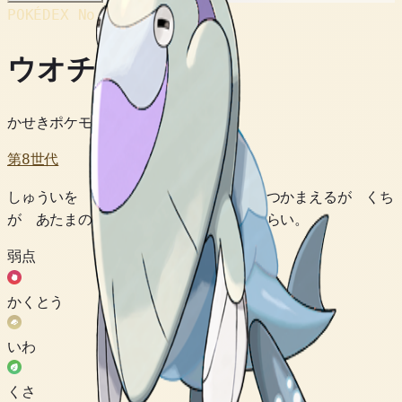
POKÉDEX No.
#883
ウオチルドン
かせきポケモン
第8世代
しゅういを こおりつかせて えものを つかまえるが くち
が あたまの うえに あるので たべづらい。
弱点
かくとう
いわ
くさ