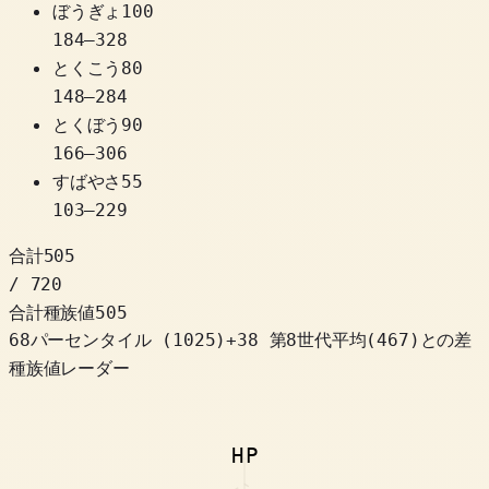
ぼうぎょ
100
184
–
328
とくこう
80
148
–
284
とくぼう
90
166
–
306
すばやさ
55
103
–
229
合計
505
/ 720
合計種族値
505
68パーセンタイル
(
1025
)
+
38
第8世代平均(467)との差
種族値レーダー
HP