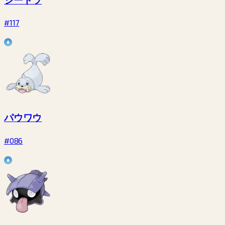
#117
パウワウ
#086