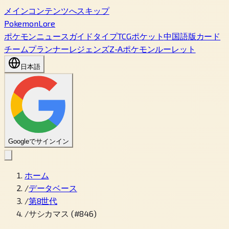
メインコンテンツへスキップ
PokemonLore
ポケモン
ニュース
ガイド
タイプ
TCGポケット
中国語版カード
チームプランナー
レジェンズZ-A
ポケモンルーレット
日本語
Googleでサインイン
ホーム
/
データベース
/
第8世代
/
サシカマス (#846)