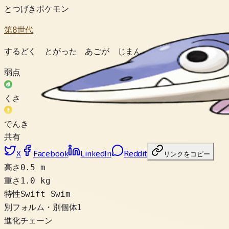
とつげきポケモン
第8世代
するどく とがった あごが じまん。 すこしでも うごく
弱点
くさ
でんき
共有
X
Facebook
LinkedIn
Reddit
リンクをコピー
高さ
0.5 m
重さ
1.0 kg
特性
Swift Swim
別フォルム・別個体
1
進化チェーン