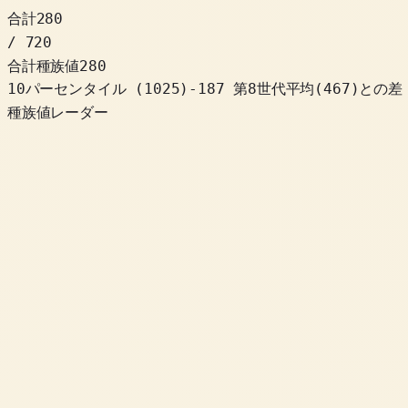
合計
280
/ 720
合計種族値
280
10パーセンタイル
(
1025
)
-187
第8世代平均(467)との差
種族値レーダー