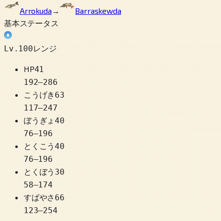
Arrokuda
→
Barraskewda
基本ステータス
Lv.100レンジ
HP
41
192
–
286
こうげき
63
117
–
247
ぼうぎょ
40
76
–
196
とくこう
40
76
–
196
とくぼう
30
58
–
174
すばやさ
66
123
–
254