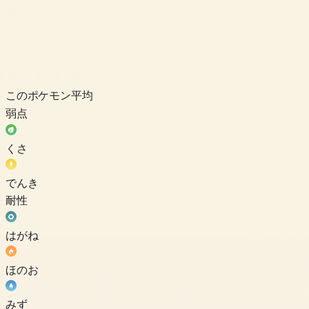
このポケモン
平均
弱点
くさ
でんき
耐性
はがね
ほのお
みず