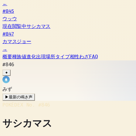
←
#845
ウッウ
現在閲覧中
サシカマス
#847
カマスジョー
→
概要
種族値
進化
出現場所
タイプ相性
わざ
FAQ
#846
✦
みず
▶
最新の鳴き声
POKÉDEX No.
#846
サシカマス