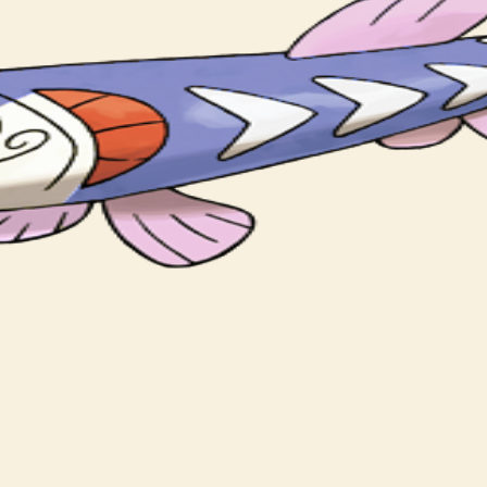
ものを みつけると いっちょくせんに とつげきする。