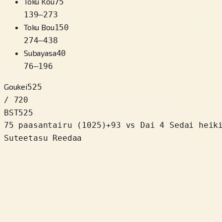
Toku Kou
75
139
–
273
Toku Bou
150
274
–
438
Subayasa
40
76
–
196
Goukei
525
/ 720
BST
525
75 paasantairu
(
1025
)
+
93
vs Dai 4 Sedai heik
Suteetasu Reedaa