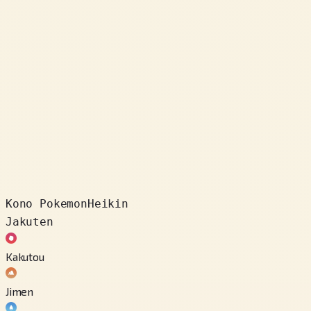
Kono Pokemon
Heikin
Jakuten
Kakutou
Jimen