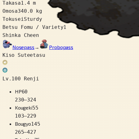
Takasa
1.4 m
Omosa
340.0 kg
Tokusei
Sturdy
Betsu Fomu / Variety
1
Shinka Cheen
Nosepass
→
Probopass
Kiso Suteetasu
Lv.100 Renji
HP
60
230
–
324
Kougeki
55
103
–
229
Bougyo
145
265
–
427