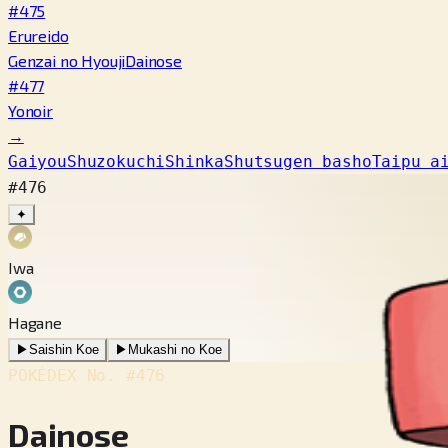
#475
Erureido
Genzai no Hyouji
Dainose
#477
Yonoir
→
Gaiyou
Shuzokuchi
Shinka
Shutsugen basho
Taipu a
#476
✦
Iwa
Hagane
▶
Saishin Koe
▶
Mukashi no Koe
POKÉDEX No.
#476
Dainose