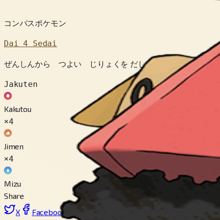
コンパスポケモン
Dai 4 Sedai
ぜんしんから つよい じりょくを だしている。３この チ
Jakuten
Kakutou
×4
Jimen
×4
Mizu
Share
X
Facebook
LinkedIn
Reddit
Link wo copy