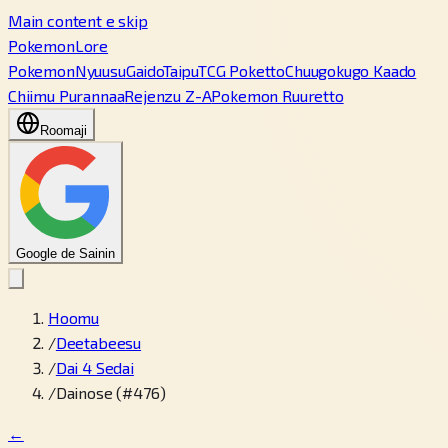
Main content e skip
PokemonLore
Pokemon
Nyuusu
Gaido
Taipu
TCG Poketto
Chuugokugo Kaado
Chiimu Purannaa
Rejenzu Z-A
Pokemon Ruuretto
Roomaji
Google de Sainin
Hoomu
/
Deetabeesu
/
Dai 4 Sedai
/
Dainose (#476)
←