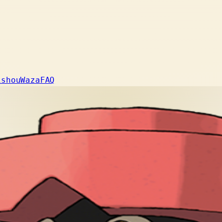
ishou
Waza
FAQ