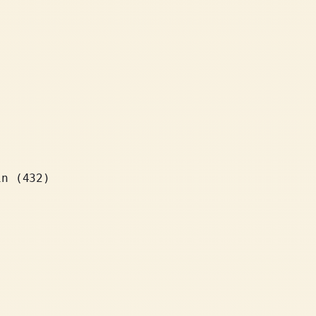
in (432)