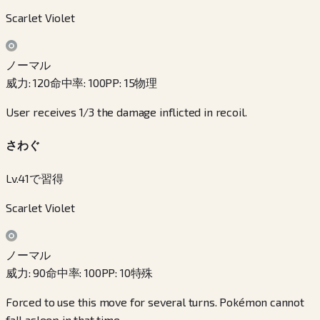
Scarlet Violet
ノーマル
威力
:
120
命中率
:
100
PP
:
15
物理
User receives 1/3 the damage inflicted in recoil.
さわぐ
Lv.41で習得
Scarlet Violet
ノーマル
威力
:
90
命中率
:
100
PP
:
10
特殊
Forced to use this move for several turns. Pokémon cannot
fall asleep in that time.