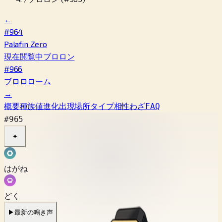
←
#964
Palafin Zero
現在閲覧中
ブロロン
#966
ブロロローム
→
概要
種族値
進化
出現場所
タイプ相性
わざ
FAQ
#965
✦
はがね
どく
▶
最新の鳴き声