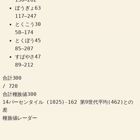
ぼうぎょ
63
117
–
247
とくこう
30
58
–
174
とくぼう
45
85
–
207
すばやさ
47
89
–
212
合計
300
/ 720
合計種族値
300
14パーセンタイル
(
1025
)
-162
第9世代平均(462)との
差
種族値レーダー