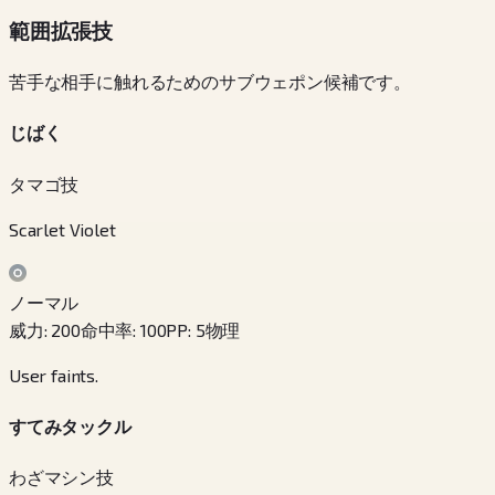
範囲拡張技
苦手な相手に触れるためのサブウェポン候補です。
じばく
タマゴ技
Scarlet Violet
ノーマル
威力
:
200
命中率
:
100
PP
:
5
物理
User faints.
すてみタックル
わざマシン技