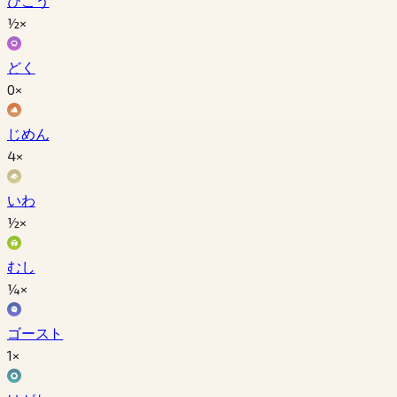
ひこう
½×
どく
0×
じめん
4×
いわ
½×
むし
¼×
ゴースト
1×