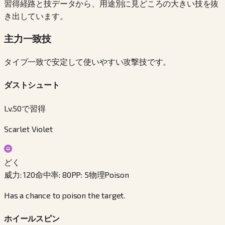
習得経路と技データから、用途別に見どころの大きい技を抜
き出しています。
主力一致技
タイプ一致で安定して使いやすい攻撃技です。
ダストシュート
Lv.50で習得
Scarlet Violet
どく
威力
:
120
命中率
:
80
PP
:
5
物理
Poison
Has a chance to poison the target.
ホイールスピン