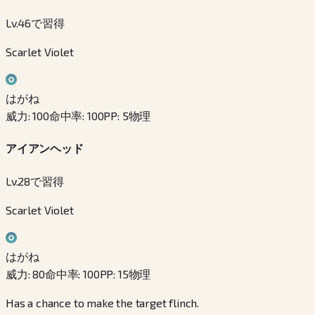
Lv.46で習得
Scarlet Violet
はがね
威力
:
100
命中率
:
100
PP
:
5
物理
アイアンヘッド
Lv.28で習得
Scarlet Violet
はがね
威力
:
80
命中率
:
100
PP
:
15
物理
Has a chance to make the target flinch.