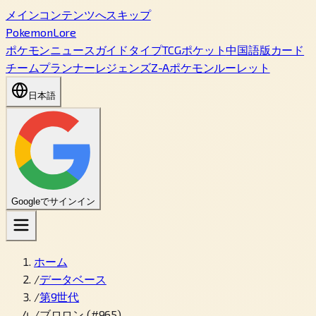
メインコンテンツへスキップ
PokemonLore
ポケモン
ニュース
ガイド
タイプ
TCGポケット
中国語版カード
チームプランナー
レジェンズZ-A
ポケモンルーレット
日本語
Googleでサインイン
ホーム
/
データベース
/
第9世代
/
ブロロン (#965)