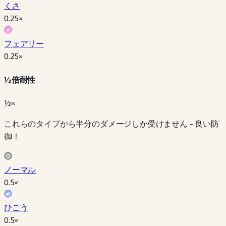
くさ
0.25
×
フェアリー
0.25
×
½倍耐性
½×
これらのタイプから半分のダメージしか受けません - 良い防
御！
ノーマル
0.5
×
ひこう
0.5
×