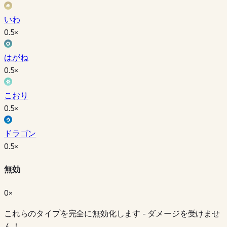
いわ
0.5
×
はがね
0.5
×
こおり
0.5
×
ドラゴン
0.5
×
無効
0×
これらのタイプを完全に無効化します - ダメージを受けませ
ん！