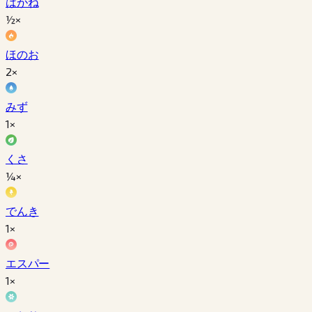
はがね
½×
ほのお
2×
みず
1×
くさ
¼×
でんき
1×
エスパー
1×