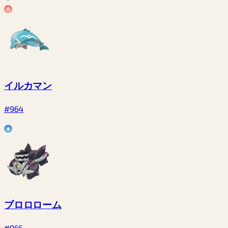
イルカマン
#964
ブロロローム
#966