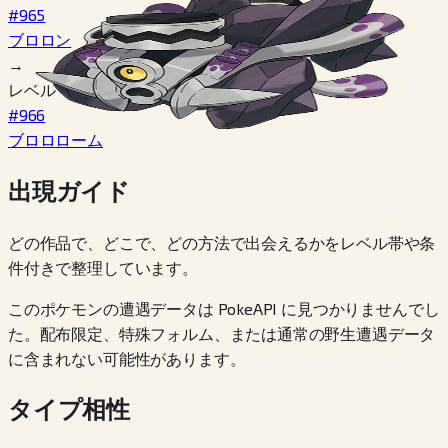
#965
ブロロン
→
レベル 40
#966
ブロロローム
出現ガイド
どの作品で、どこで、どの方法で出会えるかをレベル帯や条
件付きで整理しています。
このポケモンの遭遇データは PokeAPI に見つかりませんでし
た。配布限定、特殊フォルム、または通常の野生遭遇データ
に含まれない可能性があります。
タイプ相性