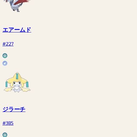
エアームド
#227
ジラーチ
#385