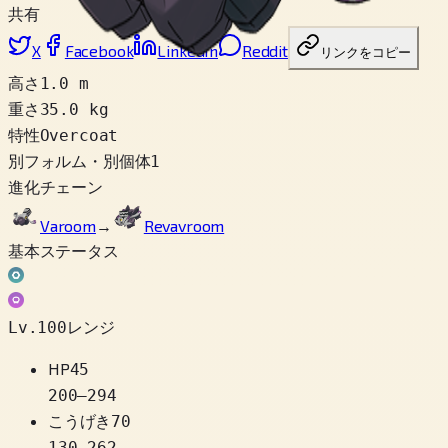
共有
X
Facebook
LinkedIn
Reddit
リンクをコピー
高さ
1.0 m
重さ
35.0 kg
特性
Overcoat
別フォルム・別個体
1
進化チェーン
Varoom
→
Revavroom
基本ステータス
Lv.100レンジ
HP
45
200
–
294
こうげき
70
130
–
262