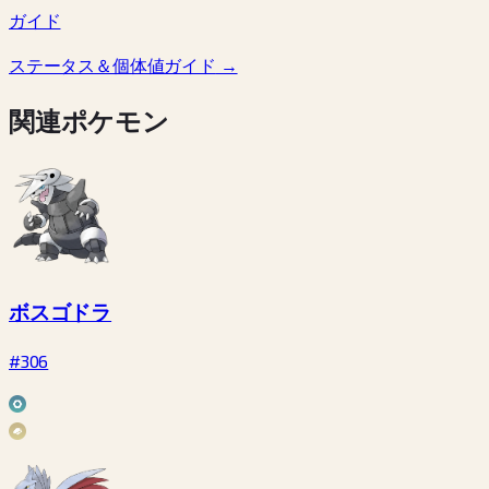
ガイド
ステータス＆個体値ガイド
→
関連ポケモン
ボスゴドラ
#306