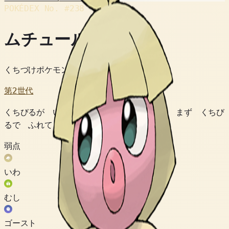
POKÉDEX No.
#238
ムチュール
くちづけポケモン
第2世代
くちびるが いちばん びんかん。 なんでも まず くちび
るで ふれて どんなものか かくにんする。
弱点
いわ
むし
ゴースト