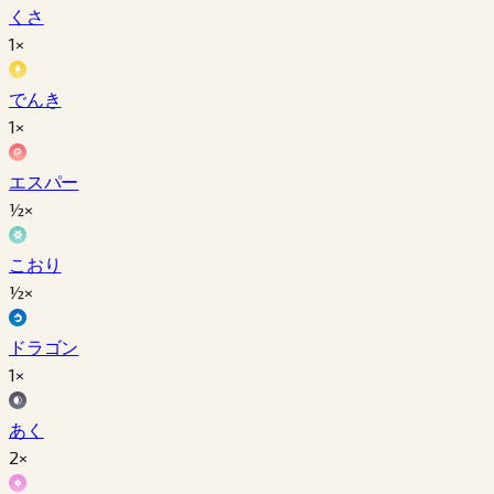
くさ
1×
でんき
1×
エスパー
½×
こおり
½×
ドラゴン
1×
あく
2×