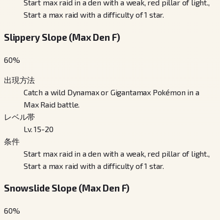
Start max raid in a den with a weak, red pillar of light.,
Start a max raid with a difficulty of 1 star.
Slippery Slope (Max Den F)
60
%
出現方法
Catch a wild Dynamax or Gigantamax Pokémon in a
Max Raid battle.
レベル帯
Lv. 15-20
条件
Start max raid in a den with a weak, red pillar of light.,
Start a max raid with a difficulty of 1 star.
Snowslide Slope (Max Den F)
60
%