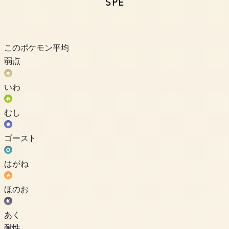
SPE
このポケモン
平均
弱点
いわ
むし
ゴースト
はがね
ほのお
あく
耐性