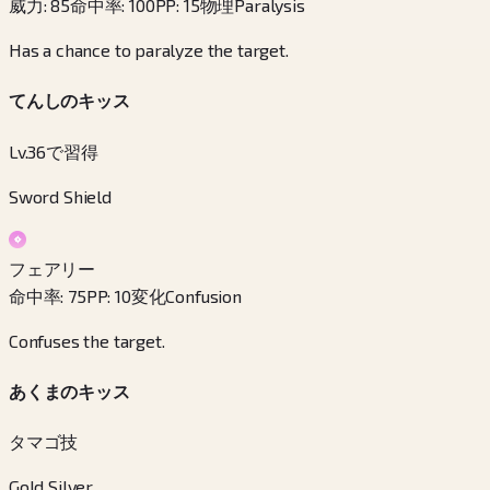
威力
:
85
命中率
:
100
PP
:
15
物理
Paralysis
Has a chance to paralyze the target.
てんしのキッス
Lv.36で習得
Sword Shield
フェアリー
命中率
:
75
PP
:
10
変化
Confusion
Confuses the target.
あくまのキッス
タマゴ技
Gold Silver