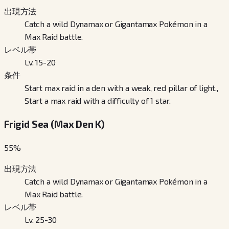
出現方法
Catch a wild Dynamax or Gigantamax Pokémon in a
Max Raid battle.
レベル帯
Lv. 15-20
条件
Start max raid in a den with a weak, red pillar of light.,
Start a max raid with a difficulty of 1 star.
Frigid Sea (Max Den K)
55
%
出現方法
Catch a wild Dynamax or Gigantamax Pokémon in a
Max Raid battle.
レベル帯
Lv. 25-30