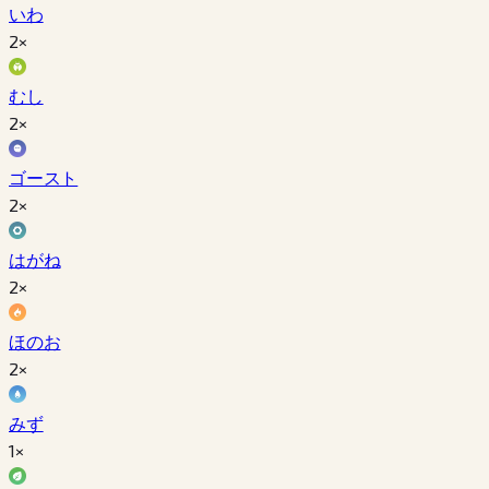
いわ
2×
むし
2×
ゴースト
2×
はがね
2×
ほのお
2×
みず
1×