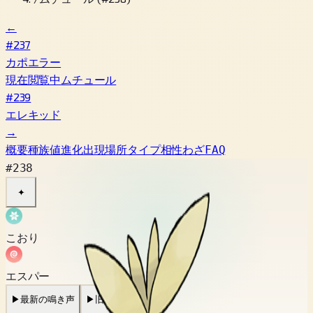
←
#237
カポエラー
現在閲覧中
ムチュール
#239
エレキッド
→
概要
種族値
進化
出現場所
タイプ相性
わざ
FAQ
#238
✦
こおり
エスパー
▶
最新の鳴き声
▶
旧作の鳴き声