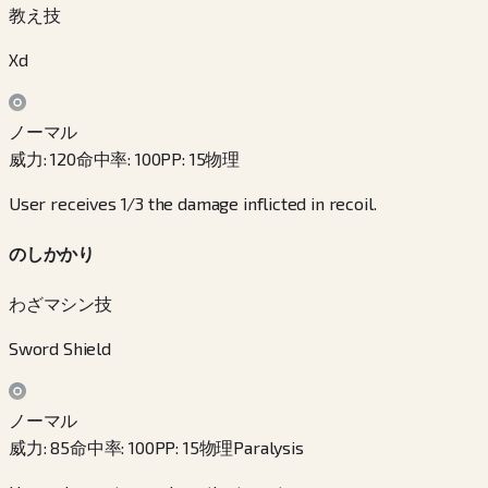
教え技
Xd
ノーマル
威力
:
120
命中率
:
100
PP
:
15
物理
User receives 1/3 the damage inflicted in recoil.
のしかかり
わざマシン技
Sword Shield
ノーマル
威力
:
85
命中率
:
100
PP
:
15
物理
Paralysis