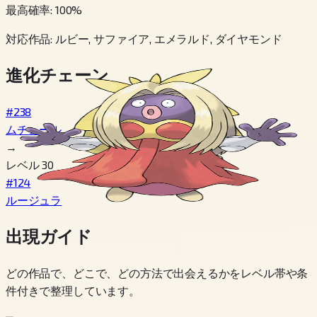
最高確率
:
100
%
対応作品
:
ルビー, サファイア, エメラルド, ダイヤモンド
進化チェーン
#238
ムチュール
→
レベル 30
#124
ルージュラ
出現ガイド
どの作品で、どこで、どの方法で出会えるかをレベル帯や条
件付きで整理しています。