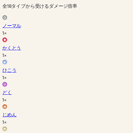
全18タイプから受けるダメージ倍率
ノーマル
1×
かくとう
1×
ひこう
1×
どく
1×
じめん
1×