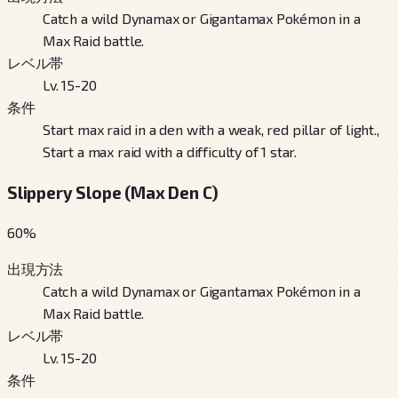
Catch a wild Dynamax or Gigantamax Pokémon in a
Max Raid battle.
レベル帯
Lv. 15-20
条件
Start max raid in a den with a weak, red pillar of light.,
Start a max raid with a difficulty of 1 star.
Slippery Slope (Max Den C)
60
%
出現方法
Catch a wild Dynamax or Gigantamax Pokémon in a
Max Raid battle.
レベル帯
Lv. 15-20
条件