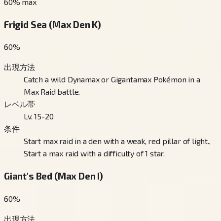
60
% max
Frigid Sea (Max Den K)
60
%
出現方法
Catch a wild Dynamax or Gigantamax Pokémon in a
Max Raid battle.
レベル帯
Lv. 15-20
条件
Start max raid in a den with a weak, red pillar of light.,
Start a max raid with a difficulty of 1 star.
Giant's Bed (Max Den I)
60
%
出現方法