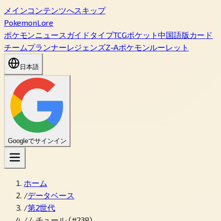
メインコンテンツへスキップ
PokemonLore
ポケモン
ニュース
ガイド
タイプ
TCGポケット
中国語版カード
チームプランナー
レジェンズZ-A
ポケモンルーレット
日本語
Googleでサインイン
ホーム
/
データベース
/
第2世代
/
ムチュール (#238)