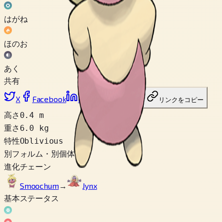
はがね
ほのお
あく
共有
X
Facebook
LinkedIn
Reddit
リンクをコピー
高さ
0.4 m
重さ
6.0 kg
特性
Oblivious
別フォルム・別個体
1
進化チェーン
Smoochum
→
Jynx
基本ステータス