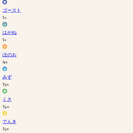
ゴースト
1×
はがね
1×
ほのお
4×
みず
½×
くさ
¼×
でんき
½×