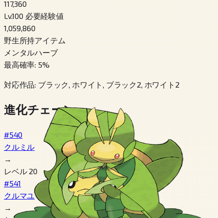
117,360
Lv.100 必要経験値
1,059,860
野生所持アイテム
メンタルハーブ
最高確率
:
5
%
対応作品
:
ブラック, ホワイト, ブラック2, ホワイト2
進化チェーン
#540
クルミル
→
レベル 20
#541
クルマユ
→