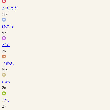
かくとう
½×
ひこう
4×
どく
2×
じめん
¼×
いわ
2×
むし
2×