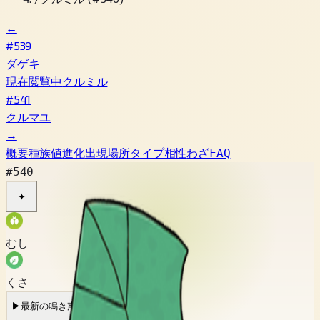
←
#539
ダゲキ
現在閲覧中
クルミル
#541
クルマユ
→
概要
種族値
進化
出現場所
タイプ相性
わざ
FAQ
#540
✦
むし
くさ
▶
最新の鳴き声
▶
旧作の鳴き声