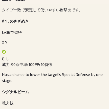
タイプ一致で安定して使いやすい攻撃技です。
むしのさざめき
Lv.36で習得
X Y
むし
威力
:
90
命中率
:
100
PP
:
10
特殊
Has a chance to lower the target’s Special Defense by one
stage.
シグナルビーム
教え技