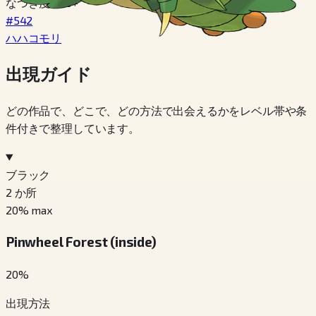
なつき度 220+
#542
ハハコモリ
出現ガイド
どの作品で、どこで、どの方法で出会えるかをレベル帯や条
件付きで整理しています。
ブラック
2
か所
20
% max
Pinwheel Forest (inside)
20
%
出現方法