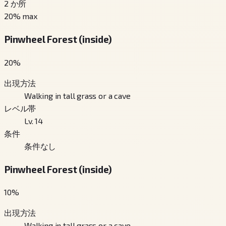
2
か所
20
% max
Pinwheel Forest (inside)
20
%
出現方法
Walking in tall grass or a cave
レベル帯
Lv. 14
条件
条件なし
Pinwheel Forest (inside)
10
%
出現方法
Walking in tall grass or a cave