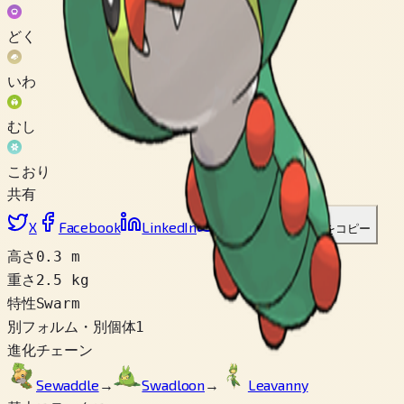
どく
いわ
むし
こおり
共有
X
Facebook
LinkedIn
Reddit
リンクをコピー
高さ
0.3 m
重さ
2.5 kg
特性
Swarm
別フォルム・別個体
1
進化チェーン
Sewaddle
→
Swadloon
→
Leavanny