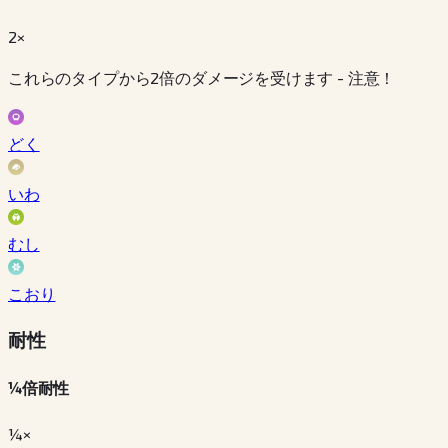
2×
これらのタイプから2倍のダメージを受けます - 注意！
どく
いわ
むし
こおり
耐性
¼倍耐性
¼×