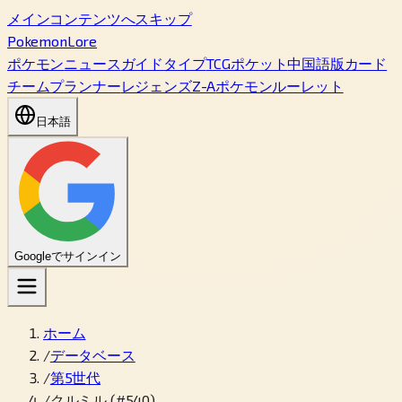
メインコンテンツへスキップ
PokemonLore
ポケモン
ニュース
ガイド
タイプ
TCGポケット
中国語版カード
チームプランナー
レジェンズZ-A
ポケモンルーレット
日本語
Googleでサインイン
ホーム
/
データベース
/
第5世代
/
クルミル (#540)