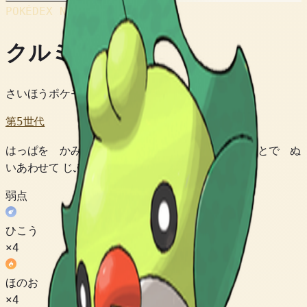
POKÉDEX No.
#540
クルミル
さいほうポケモン
第5世代
はっぱを かみきり くちから だす ねんちゃくいとで ぬ
いあわせて じぶんで ふくを つくる ポケモン。
弱点
ひこう
×4
ほのお
×4