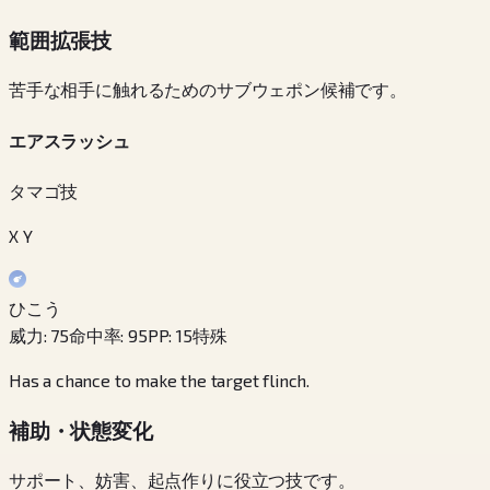
範囲拡張技
苦手な相手に触れるためのサブウェポン候補です。
エアスラッシュ
タマゴ技
X Y
ひこう
威力
:
75
命中率
:
95
PP
:
15
特殊
Has a chance to make the target flinch.
補助・状態変化
サポート、妨害、起点作りに役立つ技です。