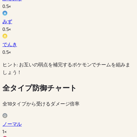
0.5
×
みず
0.5
×
でんき
0.5
×
ヒント: お互いの弱点を補完するポケモンでチームを組みま
しょう！
全タイプ防御チャート
全18タイプから受けるダメージ倍率
ノーマル
1×