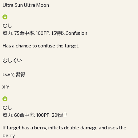
Ultra Sun Ultra Moon
むし
威力
:
75
命中率
:
100
PP
:
15
特殊
Confusion
Has a chance to confuse the target.
むしくい
Lv.8で習得
X Y
むし
威力
:
60
命中率
:
100
PP
:
20
物理
If target has a berry, inflicts double damage and uses the
berry.