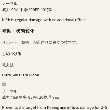
ノーマル
威力
:
90
命中率
:
100
PP
:
10
特殊
Inflicts regular damage with no additional effect.
補助・状態変化
サポート、妨害、起点作りに役立つ技です。
しめつける
教え技
Ultra Sun Ultra Moon
ノーマル
威力
:
15
命中率
:
85
PP
:
20
物理
Trap
Prevents the target from fleeing and inflicts damage for 2-5