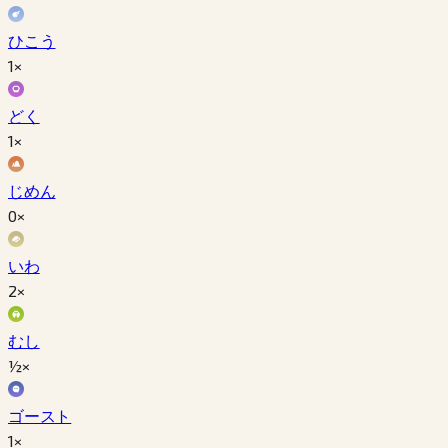
ひこう
1×
どく
1×
じめん
0×
いわ
2×
むし
½×
ゴースト
1×