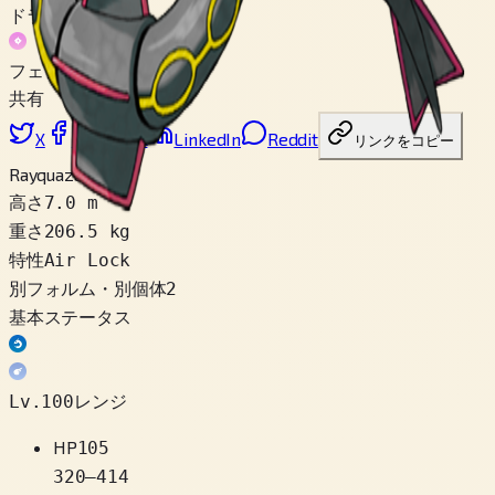
ドラゴン
フェアリー
共有
X
Facebook
LinkedIn
Reddit
リンクをコピー
Rayquaza
Mega
高さ
7.0 m
重さ
206.5 kg
特性
Air Lock
別フォルム・別個体
2
基本ステータス
Lv.100レンジ
HP
105
320
–
414