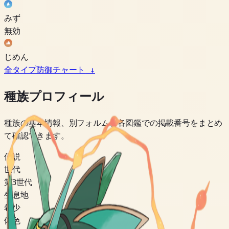
みず
無効
じめん
全タイプ防御チャート
↓
種族プロフィール
種族の基本情報、別フォルム、各図鑑での掲載番号をまとめ
て確認できます。
伝説
世代
第3世代
生息地
希少
体色