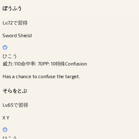
ぼうふう
Lv.72で習得
Sword Shield
ひこう
威力
:
110
命中率
:
70
PP
:
10
特殊
Confusion
Has a chance to confuse the target.
そらをとぶ
Lv.65で習得
X Y
ひこう