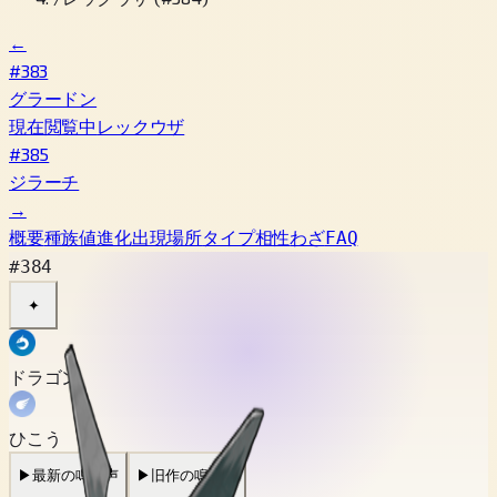
←
#383
グラードン
現在閲覧中
レックウザ
#385
ジラーチ
→
概要
種族値
進化
出現場所
タイプ相性
わざ
FAQ
#384
✦
ドラゴン
ひこう
▶
最新の鳴き声
▶
旧作の鳴き声