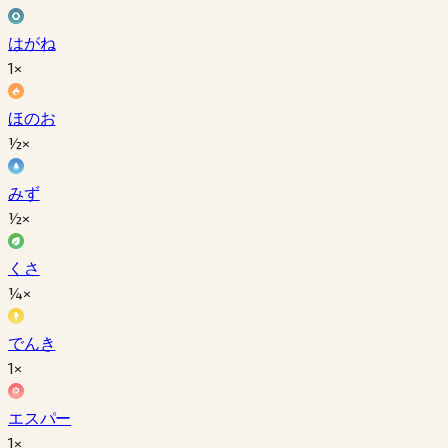
はがね
1×
ほのお
½×
みず
½×
くさ
¼×
でんき
1×
エスパー
1×