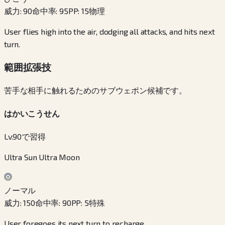
威力
:
90
命中率
:
95
PP
:
15
物理
User flies high into the air, dodging all attacks, and hits next
turn.
範囲拡張技
苦手な相手に触れるためのサブウェポン候補です。
はかいこうせん
Lv.90で習得
Ultra Sun Ultra Moon
ノーマル
威力
:
150
命中率
:
90
PP
:
5
特殊
User foregoes its next turn to recharge.