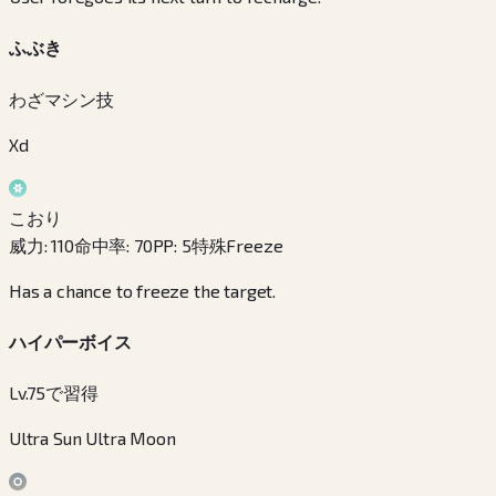
ふぶき
わざマシン技
Xd
こおり
威力
:
110
命中率
:
70
PP
:
5
特殊
Freeze
Has a chance to freeze the target.
ハイパーボイス
Lv.75で習得
Ultra Sun Ultra Moon