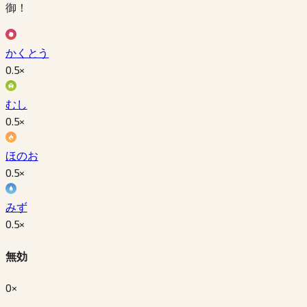
御！
かくとう
0.5
×
むし
0.5
×
ほのお
0.5
×
みず
0.5
×
無効
0×