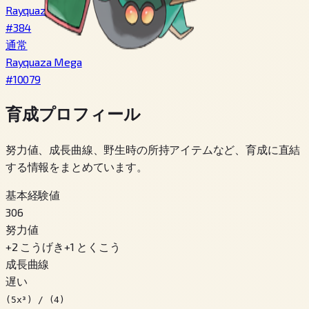
Rayquaza
#
384
通常
Rayquaza Mega
#
10079
育成プロフィール
努力値、成長曲線、野生時の所持アイテムなど、育成に直結
する情報をまとめています。
基本経験値
306
努力値
+
2
こうげき
+
1
とくこう
成長曲線
遅い
(5x³) / (4)