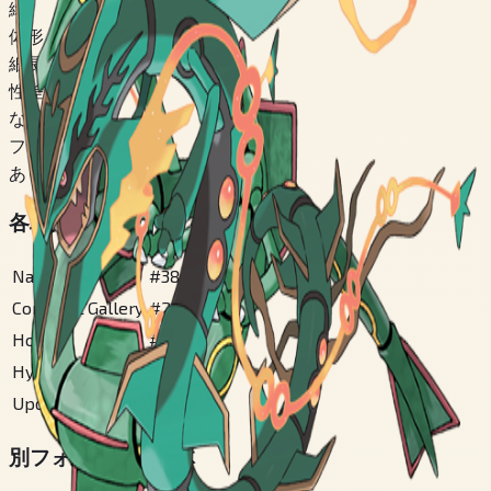
緑
体形
細長型
性差あり
なし
フォルム切替
あり
各地方図鑑番号
National
#
384
Conquest Gallery
#
200
Hoenn
#
200
Hyperspace
#
130
Updated Hoenn
#
209
別フォルム・別個体