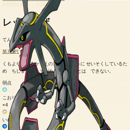
POKÉDEX No.
#384
レックウザ
てんくうポケモン
第3世代
くもより はるかうえの オゾンそうに せいそくしているた
め ちじょうから すがたを みることは できない。
弱点
こおり
×4
いわ