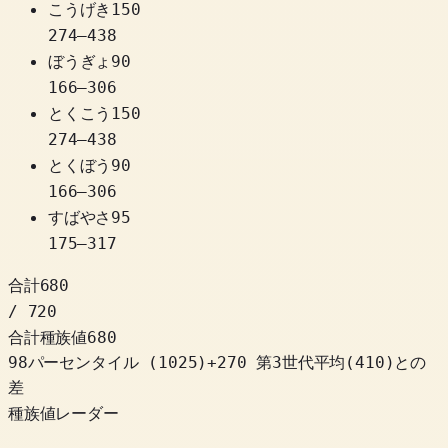
こうげき
150
274
–
438
ぼうぎょ
90
166
–
306
とくこう
150
274
–
438
とくぼう
90
166
–
306
すばやさ
95
175
–
317
合計
680
/ 720
合計種族値
680
98パーセンタイル
(
1025
)
+
270
第3世代平均(410)との
差
種族値レーダー