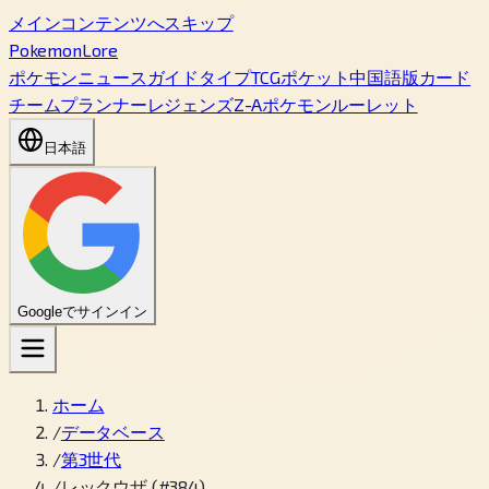
メインコンテンツへスキップ
PokemonLore
ポケモン
ニュース
ガイド
タイプ
TCGポケット
中国語版カード
チームプランナー
レジェンズZ-A
ポケモンルーレット
日本語
Googleでサインイン
ホーム
/
データベース
/
第3世代
/
レックウザ (#384)