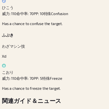
ひこう
威力
:
110
命中率
:
70
PP
:
10
特殊
Confusion
Has a chance to confuse the target.
ふぶき
わざマシン技
Xd
こおり
威力
:
110
命中率
:
70
PP
:
5
特殊
Freeze
Has a chance to freeze the target.
関連ガイド＆ニュース