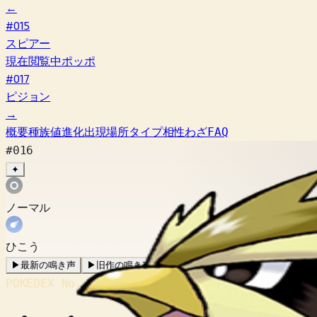
←
#015
スピアー
現在閲覧中
ポッポ
#017
ピジョン
→
概要
種族値
進化
出現場所
タイプ相性
わざ
FAQ
#016
✦
ノーマル
ひこう
▶
最新の鳴き声
▶
旧作の鳴き声
POKÉDEX No.
#016