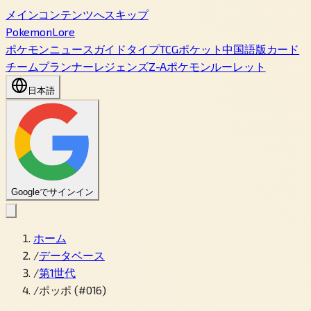
メインコンテンツへスキップ
PokemonLore
ポケモン
ニュース
ガイド
タイプ
TCGポケット
中国語版カード
チームプランナー
レジェンズZ-A
ポケモンルーレット
日本語
Googleでサインイン
ホーム
/
データベース
/
第1世代
/
ポッポ (#016)