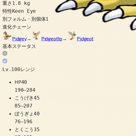
重さ
1.8 kg
特性
Keen Eye
別フォルム・別個体
1
進化チェーン
Pidgey
→
Pidgeotto
→
Pidgeot
基本ステータス
Lv.100レンジ
HP
40
190
–
284
こうげき
45
85
–
207
ぼうぎょ
40
76
–
196
とくこう
35