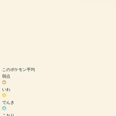
このポケモン
平均
弱点
いわ
でんき
こおり