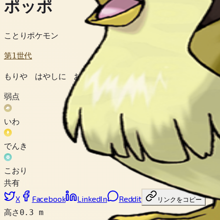
ポッポ
ことりポケモン
第1世代
もりや はやしに おおく ぶんぷ。 ちじょうでも はげし
弱点
いわ
でんき
こおり
共有
X
Facebook
LinkedIn
Reddit
リンクをコピー
高さ
0.3 m