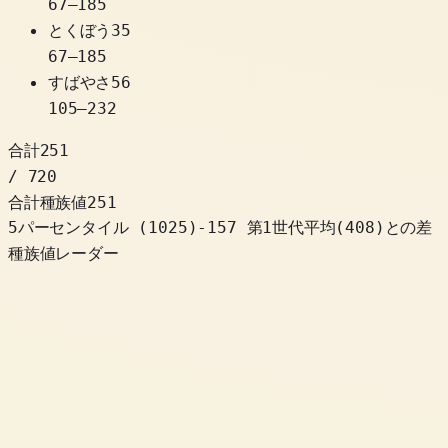
67
–
185
とくぼう
35
67
–
185
すばやさ
56
105
–
232
合計
251
/ 720
合計種族値
251
5パーセンタイル
(
1025
)
-157
第1世代平均(408)との差
種族値レーダー