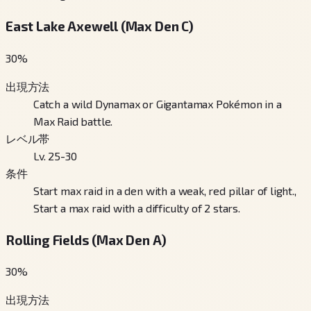
East Lake Axewell (Max Den C)
30
%
出現方法
Catch a wild Dynamax or Gigantamax Pokémon in a
Max Raid battle.
レベル帯
Lv. 25-30
条件
Start max raid in a den with a weak, red pillar of light.,
Start a max raid with a difficulty of 2 stars.
Rolling Fields (Max Den A)
30
%
出現方法