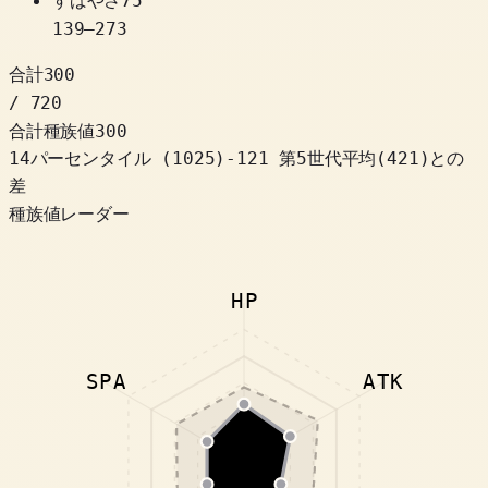
75
139
–
273
合計
300
/ 720
合計種族値
300
14パーセンタイル
(
1025
)
-121
第5世代平均(421)との
差
種族値レーダー
HP
SPA
ATK