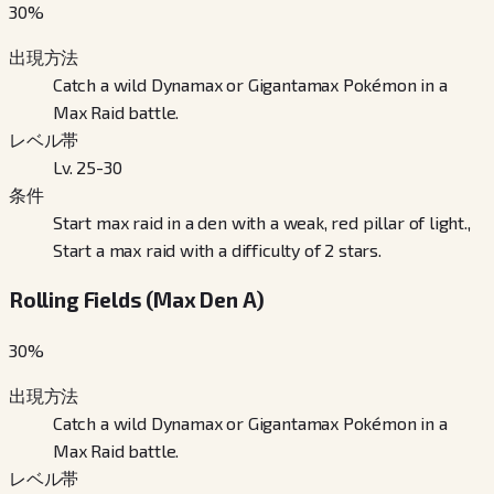
30
%
出現方法
Catch a wild Dynamax or Gigantamax Pokémon in a
Max Raid battle.
レベル帯
Lv. 25-30
条件
Start max raid in a den with a weak, red pillar of light.,
Start a max raid with a difficulty of 2 stars.
Rolling Fields (Max Den A)
30
%
出現方法
Catch a wild Dynamax or Gigantamax Pokémon in a
Max Raid battle.
レベル帯