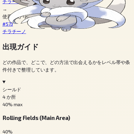
チラーミィ
→
使用 ひかりのいし
#573
チラチーノ
出現ガイド
どの作品で、どこで、どの方法で出会えるかをレベル帯や条
件付きで整理しています。
シールド
4
か所
40
% max
Rolling Fields (Main Area)
40
%