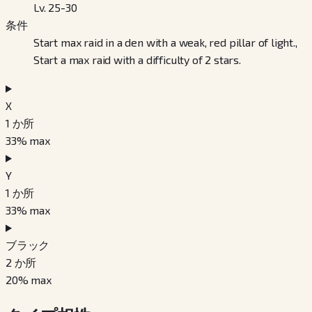
Lv. 25-30
条件
Start max raid in a den with a weak, red pillar of light.,
Start a max raid with a difficulty of 2 stars.
X
1
か所
33
% max
Y
1
か所
33
% max
ブラック
2
か所
20
% max