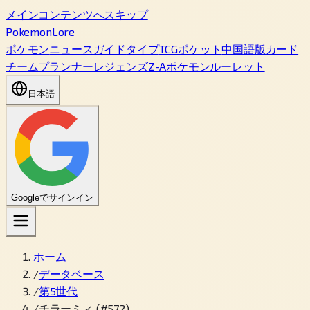
メインコンテンツへスキップ
PokemonLore
ポケモン
ニュース
ガイド
タイプ
TCGポケット
中国語版カード
チームプランナー
レジェンズZ-A
ポケモンルーレット
日本語
Googleでサインイン
ホーム
/
データベース
/
第5世代
/
チラーミィ (#572)