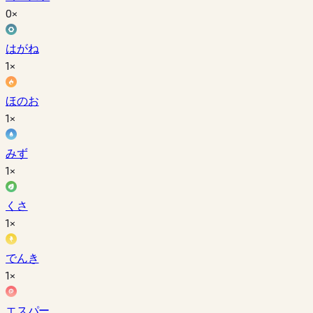
0×
はがね
1×
ほのお
1×
みず
1×
くさ
1×
でんき
1×
エスパー