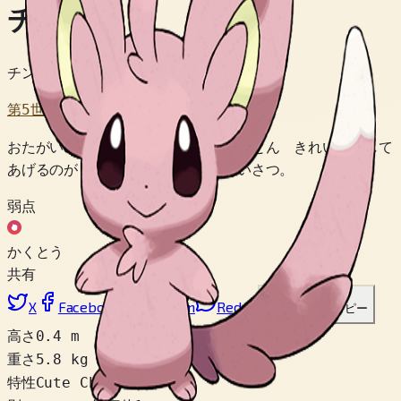
チラーミィ
チンチラポケモン
第5世代
おたがいの しっぽで あいてを とことん きれいに して
あげるのが チラーミィどうしの あいさつ。
弱点
かくとう
共有
X
Facebook
LinkedIn
Reddit
リンクをコピー
高さ
0.4 m
重さ
5.8 kg
特性
Cute Charm