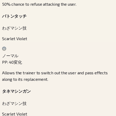
50% chance to refuse attacking the user.
バトンタッチ
わざマシン技
Scarlet Violet
ノーマル
PP
:
40
変化
Allows the trainer to switch out the user and pass effects
along to its replacement.
タネマシンガン
わざマシン技
Scarlet Violet