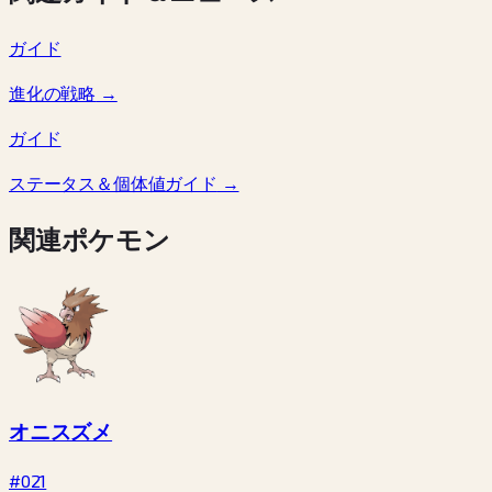
ガイド
進化の戦略
→
ガイド
ステータス＆個体値ガイド
→
関連ポケモン
オニスズメ
#021