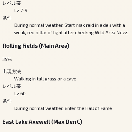
レベル帯
Lv. 7-9
条件
During normal weather, Start max raid in a den with a
weak, red pillar of light after checking Wild Area News.
Rolling Fields (Main Area)
35
%
出現方法
Walking in tall grass or a cave
レベル帯
Lv. 60
条件
During normal weather, Enter the Hall of Fame
East Lake Axewell (Max Den C)