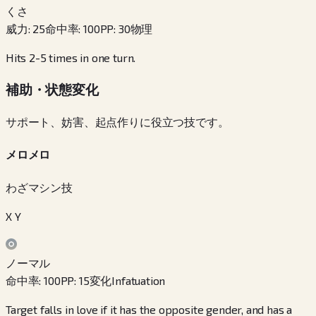
くさ
威力
:
25
命中率
:
100
PP
:
30
物理
Hits 2-5 times in one turn.
補助・状態変化
サポート、妨害、起点作りに役立つ技です。
メロメロ
わざマシン技
X Y
ノーマル
命中率
:
100
PP
:
15
変化
Infatuation
Target falls in love if it has the opposite gender, and has a