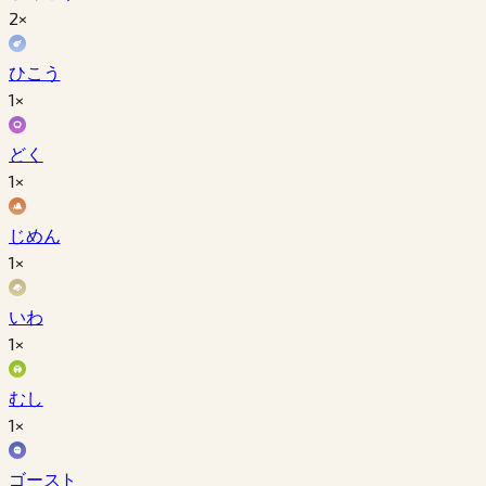
2×
ひこう
1×
どく
1×
じめん
1×
いわ
1×
むし
1×
ゴースト