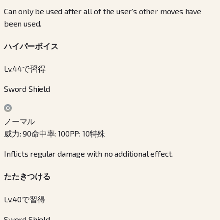
Can only be used after all of the user’s other moves have
been used.
ハイパーボイス
Lv.44で習得
Sword Shield
ノーマル
威力
:
90
命中率
:
100
PP
:
10
特殊
Inflicts regular damage with no additional effect.
たたきつける
Lv.40で習得
Sword Shield