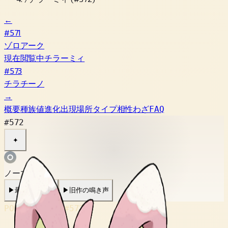
←
#571
ゾロアーク
現在閲覧中
チラーミィ
#573
チラチーノ
→
概要
種族値
進化
出現場所
タイプ相性
わざ
FAQ
#572
✦
ノーマル
▶
最新の鳴き声
▶
旧作の鳴き声
POKÉDEX No.
#572