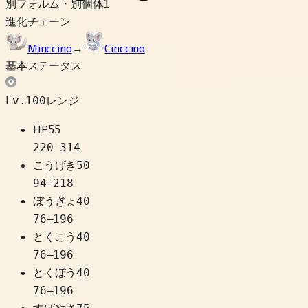
別フォルム・別個体
1
進化チェーン
Minccino
→
Cinccino
基本ステータス
Lv.100レンジ
HP
55
220
–
314
こうげき
50
94
–
218
ぼうぎょ
40
76
–
196
とくこう
40
76
–
196
とくぼう
40
76
–
196
すばやさ