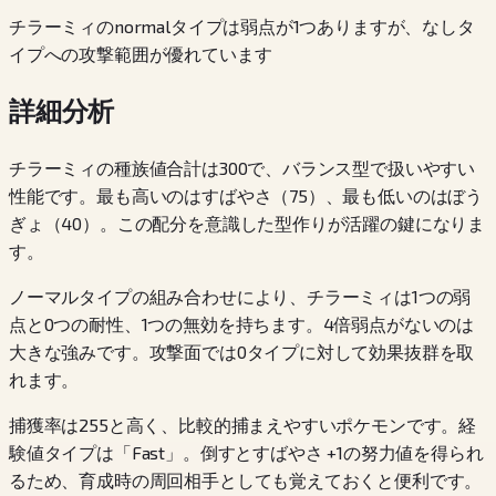
チラーミィのnormalタイプは弱点が1つありますが、なしタ
イプへの攻撃範囲が優れています
詳細分析
チラーミィの種族値合計は300で、バランス型で扱いやすい
性能です。最も高いのはすばやさ（75）、最も低いのはぼう
ぎょ（40）。この配分を意識した型作りが活躍の鍵になりま
す。
ノーマルタイプの組み合わせにより、チラーミィは1つの弱
点と0つの耐性、1つの無効を持ちます。4倍弱点がないのは
大きな強みです。攻撃面では0タイプに対して効果抜群を取
れます。
捕獲率は255と高く、比較的捕まえやすいポケモンです。経
験値タイプは「Fast」。倒すとすばやさ +1の努力値を得られ
るため、育成時の周回相手としても覚えておくと便利です。