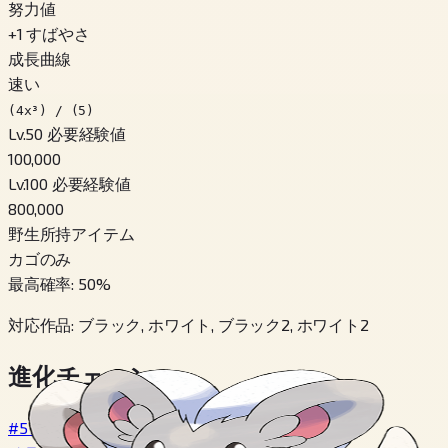
努力値
+
1
すばやさ
成長曲線
速い
(4x³) / (5)
Lv.50 必要経験値
100,000
Lv.100 必要経験値
800,000
野生所持アイテム
カゴのみ
最高確率
:
50
%
対応作品
:
ブラック, ホワイト, ブラック2, ホワイト2
進化チェーン
#572