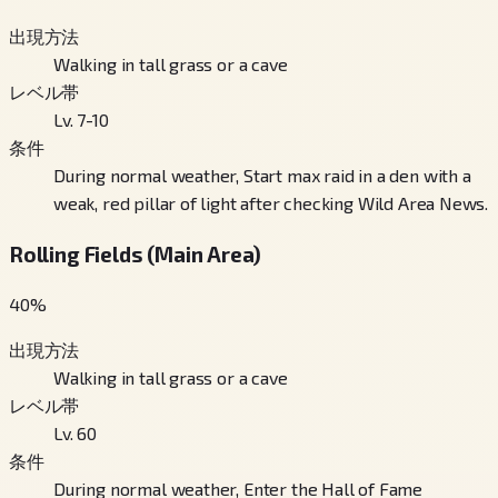
出現方法
Walking in tall grass or a cave
レベル帯
Lv. 7-10
条件
During normal weather, Start max raid in a den with a
weak, red pillar of light after checking Wild Area News.
Rolling Fields (Main Area)
40
%
出現方法
Walking in tall grass or a cave
レベル帯
Lv. 60
条件
During normal weather, Enter the Hall of Fame