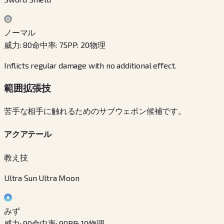
ノーマル
威力
:
80
命中率
:
75
PP
:
20
物理
Inflicts regular damage with no additional effect.
範囲拡張技
苦手な相手に触れるためのサブウェポン候補です。
アクアテール
教え技
Ultra Sun Ultra Moon
みず
威力
:
90
命中率
:
90
PP
:
10
物理