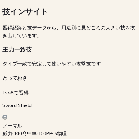
技インサイト
習得経路と技データから、用途別に見どころの大きい技を抜
き出しています。
主力一致技
タイプ一致で安定して使いやすい攻撃技です。
とっておき
Lv.48で習得
Sword Shield
ノーマル
威力
:
140
命中率
:
100
PP
:
5
物理