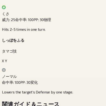
くさ
威力
:
25
命中率
:
100
PP
:
30
物理
Hits 2-5 times in one turn.
しっぽをふる
タマゴ技
X Y
ノーマル
命中率
:
100
PP
:
30
変化
Lowers the target’s Defense by one stage.
関連ガイド＆ニュース