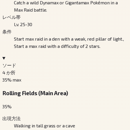
Catch a wild Dynamax or Gigantamax Pokémon in a
Max Raid battle.
レベル帯
Lv. 25-30
条件
Start max raid in a den with a weak, red pillar of light.,
Start a max raid with a difficulty of 2 stars.
ソード
4
か所
35
% max
Rolling Fields (Main Area)
35
%
出現方法
Walking in tall grass or a cave