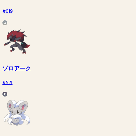
#019
ゾロアーク
#571