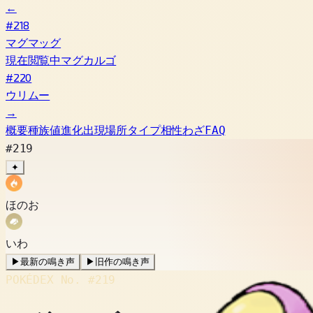
←
#218
マグマッグ
現在閲覧中
マグカルゴ
#220
ウリムー
→
概要
種族値
進化
出現場所
タイプ相性
わざ
FAQ
#219
✦
ほのお
いわ
▶
最新の鳴き声
▶
旧作の鳴き声
POKÉDEX No.
#219