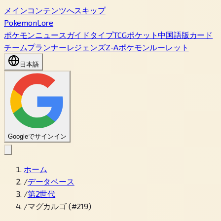
メインコンテンツへスキップ
PokemonLore
ポケモン
ニュース
ガイド
タイプ
TCGポケット
中国語版カード
チームプランナー
レジェンズZ-A
ポケモンルーレット
日本語
Googleでサインイン
ホーム
/
データベース
/
第2世代
/
マグカルゴ (#219)