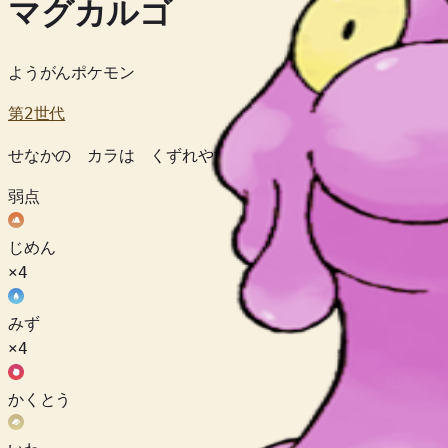
マグカルゴ
ようがんポケモン
第2世代
せなかの カラは くずれやすいが ときどき たいないを 
弱点
じめん
×4
みず
×4
かくとう