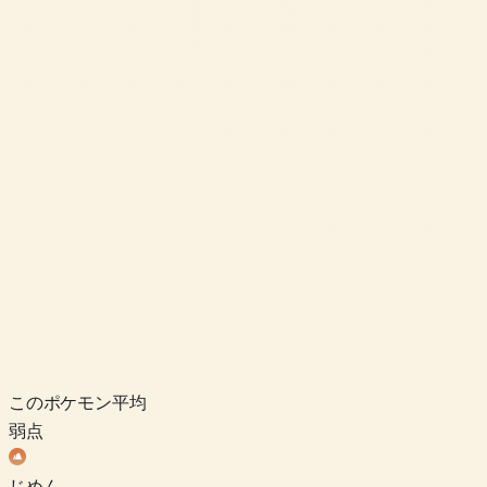
このポケモン
平均
弱点
じめん