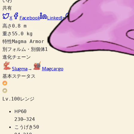
いわ
共有
X
Facebook
LinkedIn
Reddit
リンクをコピー
高さ
0.8 m
重さ
55.0 kg
特性
Magma Armor
別フォルム・別個体
1
進化チェーン
Slugma
→
Magcargo
基本ステータス
Lv.100レンジ
HP
60
230
–
324
こうげき
50