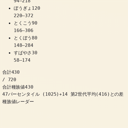
94
–
218
ぼうぎょ
120
220
–
372
とくこう
90
166
–
306
とくぼう
80
148
–
284
すばやさ
30
58
–
174
合計
430
/ 720
合計種族値
430
47パーセンタイル
(
1025
)
+
14
第2世代平均(416)との差
種族値レーダー