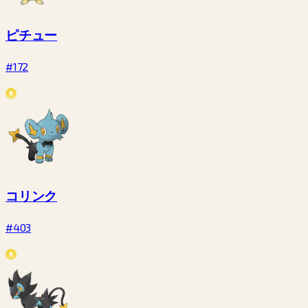
ピチュー
#172
コリンク
#403