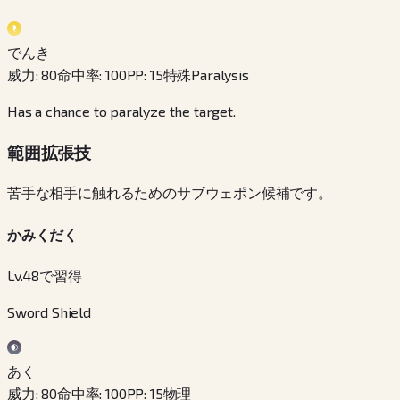
でんき
威力
:
80
命中率
:
100
PP
:
15
特殊
Paralysis
Has a chance to paralyze the target.
範囲拡張技
苦手な相手に触れるためのサブウェポン候補です。
かみくだく
Lv.48で習得
Sword Shield
あく
威力
:
80
命中率
:
100
PP
:
15
物理