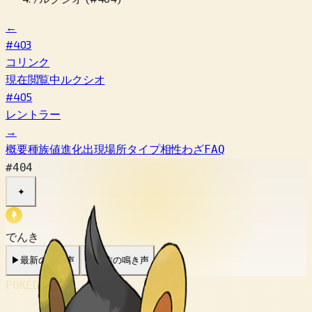
←
#403
コリンク
現在閲覧中
ルクシオ
#405
レントラー
→
概要
種族値
進化
出現場所
タイプ相性
わざ
FAQ
#404
✦
でんき
▶
最新の鳴き声
▶
旧作の鳴き声
POKÉDEX No.
#404