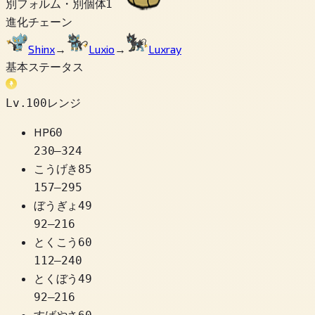
別フォルム・別個体
1
進化チェーン
Shinx
→
Luxio
→
Luxray
基本ステータス
Lv.100レンジ
HP
60
230
–
324
こうげき
85
157
–
295
ぼうぎょ
49
92
–
216
とくこう
60
112
–
240
とくぼう
49
92
–
216
すばやさ