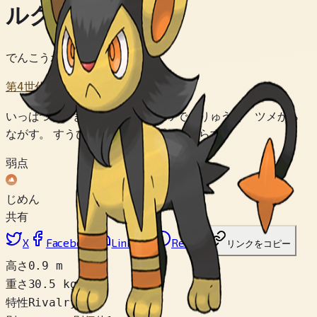
ルクシオ
でんこうポケモン
第4世代
いっぱつで きぜつさせるほどの でんりゅうを ツメから
ながす。 すうひきの グループで くらす。
弱点
じめん
共有
X
Facebook
LinkedIn
Reddit
リンクをコピー
高さ
0.9 m
重さ
30.5 kg
特性
Rivalry