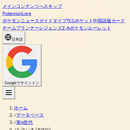
メインコンテンツへスキップ
PokemonLore
ポケモン
ニュース
ガイド
タイプ
TCGポケット
中国語版カード
チームプランナー
レジェンズZ-A
ポケモンルーレット
日本語
Googleでサインイン
ホーム
/
データベース
/
第4世代
/
ルクシオ (#404)