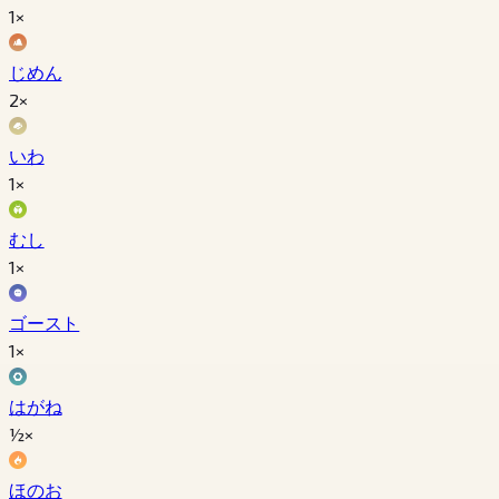
1×
じめん
2×
いわ
1×
むし
1×
ゴースト
1×
はがね
½×
ほのお