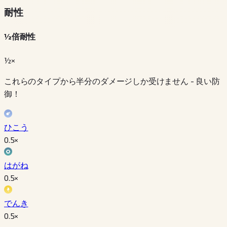
耐性
½倍耐性
½×
これらのタイプから半分のダメージしか受けません - 良い防
御！
ひこう
0.5
×
はがね
0.5
×
でんき
0.5
×