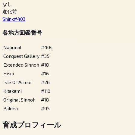
なし
進化前
Shinx
#
403
各地方図鑑番号
National
#
404
Conquest Gallery
#
35
Extended Sinnoh
#
18
Hisui
#
16
Isle Of Armor
#
26
Kitakami
#
110
Original Sinnoh
#
18
Paldea
#
95
育成プロフィール