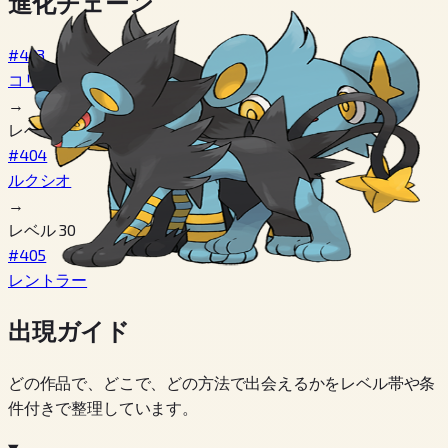
進化チェーン
#403
コリンク
→
レベル 15
#404
ルクシオ
→
レベル 30
#405
レントラー
出現ガイド
どの作品で、どこで、どの方法で出会えるかをレベル帯や条
件付きで整理しています。