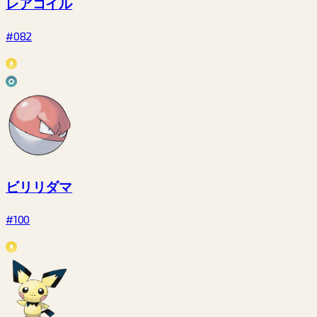
レアコイル
#082
ビリリダマ
#100