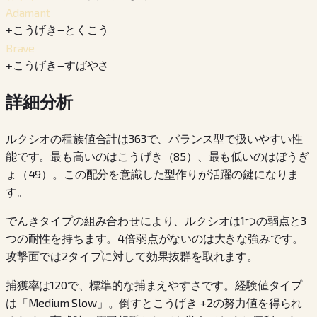
Adamant
+
こうげき
−
とくこう
Brave
+
こうげき
−
すばやさ
詳細分析
ルクシオの種族値合計は363で、バランス型で扱いやすい性
能です。最も高いのはこうげき（85）、最も低いのはぼうぎ
ょ（49）。この配分を意識した型作りが活躍の鍵になりま
す。
でんきタイプの組み合わせにより、ルクシオは1つの弱点と3
つの耐性を持ちます。4倍弱点がないのは大きな強みです。
攻撃面では2タイプに対して効果抜群を取れます。
捕獲率は120で、標準的な捕まえやすさです。経験値タイプ
は「Medium Slow」。倒すとこうげき +2の努力値を得られ