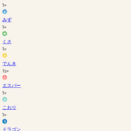
1×
みず
1×
くさ
1×
でんき
½×
エスパー
1×
こおり
1×
ドラゴン