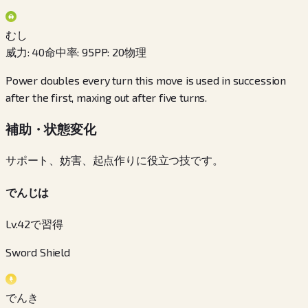
むし
威力
:
40
命中率
:
95
PP
:
20
物理
Power doubles every turn this move is used in succession
after the first, maxing out after five turns.
補助・状態変化
サポート、妨害、起点作りに役立つ技です。
でんじは
Lv.42で習得
Sword Shield
でんき