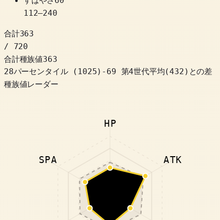
60
112
–
240
合計
363
/ 720
合計種族値
363
28パーセンタイル
(
1025
)
-69
第4世代平均(432)との差
種族値レーダー
HP
SPA
ATK