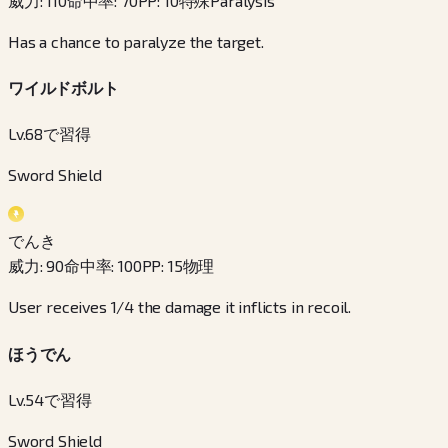
威力
:
110
命中率
:
70
PP
:
10
特殊
Paralysis
Has a chance to paralyze the target.
ワイルドボルト
Lv.68で習得
Sword Shield
でんき
威力
:
90
命中率
:
100
PP
:
15
物理
User receives 1/4 the damage it inflicts in recoil.
ほうでん
Lv.54で習得
Sword Shield