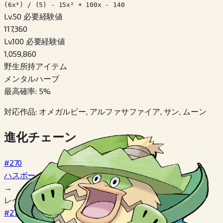
(6x³) / (5) - 15x² + 100x - 140
Lv.50 必要経験値
117,360
Lv.100 必要経験値
1,059,860
野生所持アイテム
メンタルハーブ
最高確率
:
5
%
対応作品
:
オメガルビー, アルファサファイア, サン, ムーン
進化チェーン
#270
ハスボー
→
レベル 14
#271