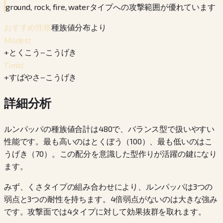
ground, rock, fire, waterタイプへの攻撃範囲が優れています
種族値分布より
おすすめ性格
Modest
+
とくこう
−
こうげき
Timid
+
すばやさ
−
こうげき
詳細分析
ルンパッパの種族値合計は480で、バランス型で扱いやすい
性能です。最も高いのはとくぼう（100）、最も低いのはこ
うげき（70）。この配分を意識した型作りが活躍の鍵になり
ます。
みず、くさタイプの組み合わせにより、ルンパッパは3つの
弱点と3つの耐性を持ちます。4倍弱点がないのは大きな強み
です。攻撃面では4タイプに対して効果抜群を取れます。