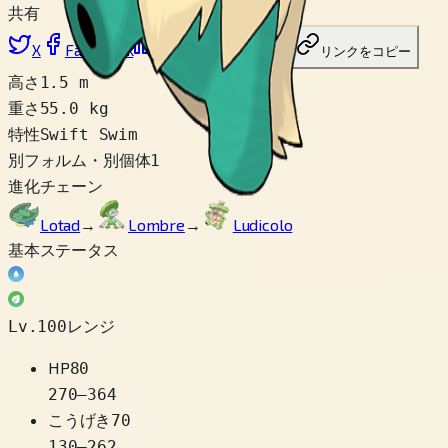
共有
X
Facebook
LinkedIn
Reddit
リンクをコピー
高さ
1.5 m
重さ
55.0 kg
特性
Swift Swim
別フォルム・別個体
1
進化チェーン
Lotad
→
Lombre
→
Ludicolo
基本ステータス
Lv.100レンジ
HP
80
270
–
364
こうげき
70
130
–
262