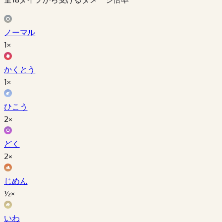
ノーマル
1×
かくとう
1×
ひこう
2×
どく
2×
じめん
½×
いわ