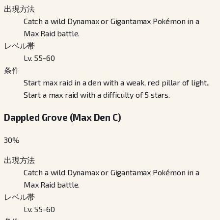
出現方法
Catch a wild Dynamax or Gigantamax Pokémon in a
Max Raid battle.
レベル帯
Lv. 55-60
条件
Start max raid in a den with a weak, red pillar of light.,
Start a max raid with a difficulty of 5 stars.
Dappled Grove (Max Den C)
30
%
出現方法
Catch a wild Dynamax or Gigantamax Pokémon in a
Max Raid battle.
レベル帯
Lv. 55-60