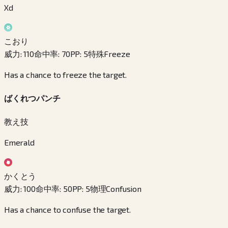
Xd
こおり
威力
:
110
命中率
:
70
PP
:
5
特殊
Freeze
Has a chance to freeze the target.
ばくれつパンチ
教え技
Emerald
かくとう
威力
:
100
命中率
:
50
PP
:
5
物理
Confusion
Has a chance to confuse the target.