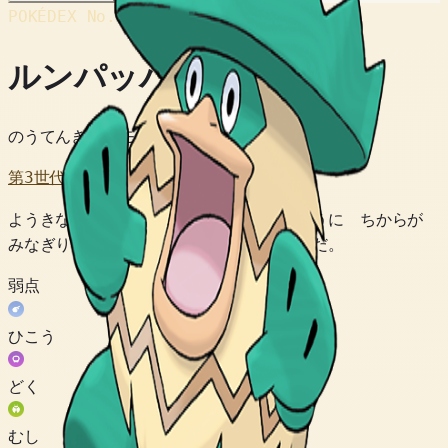
POKÉDEX No.
#272
ルンパッパ
のうてんきポケモン
第3世代
ようきな おんがくを きくと からだじゅうに ちからが
みなぎり おどらずには いられなくなるのだ。
弱点
ひこう
どく
むし