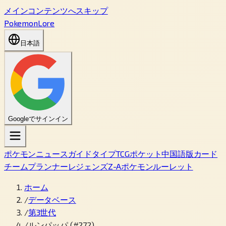
メインコンテンツへスキップ
PokemonLore
日本語
Googleでサインイン
ポケモン
ニュース
ガイド
タイプ
TCGポケット
中国語版カード
チームプランナー
レジェンズZ-A
ポケモンルーレット
ホーム
/
データベース
/
第3世代
/
ルンパッパ (#272)