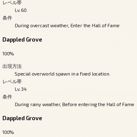
レベル帯
Lv. 60
条件
During overcast weather, Enter the Hall of Fame
Dappled Grove
100
%
出現方法
Special overworld spawn in a fixed location.
レベル帯
Lv. 34
条件
During rainy weather, Before entering the Hall of Fame
Dappled Grove
100
%