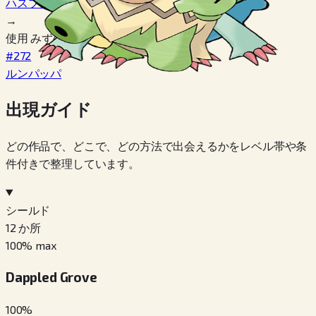
ハスブレロ
→
使用 みずのいし
#272
ルンパッパ
出現ガイド
どの作品で、どこで、どの方法で出会えるかをレベル帯や条
件付きで整理しています。
シールド
12
か所
100
% max
Dappled Grove
100
%