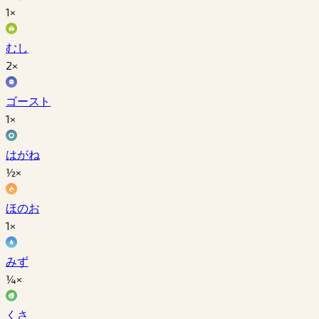
1×
むし
2×
ゴースト
1×
はがね
½×
ほのお
1×
みず
¼×
くさ