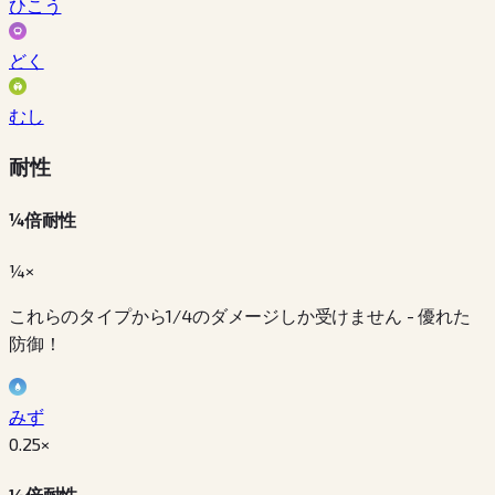
ひこう
どく
むし
耐性
¼倍耐性
¼×
これらのタイプから1/4のダメージしか受けません - 優れた
防御！
みず
0.25
×
½倍耐性