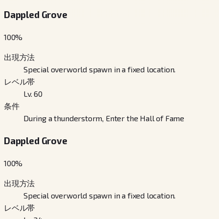
Dappled Grove
100
%
出現方法
Special overworld spawn in a fixed location.
レベル帯
Lv. 60
条件
During a thunderstorm, Enter the Hall of Fame
Dappled Grove
100
%
出現方法
Special overworld spawn in a fixed location.
レベル帯