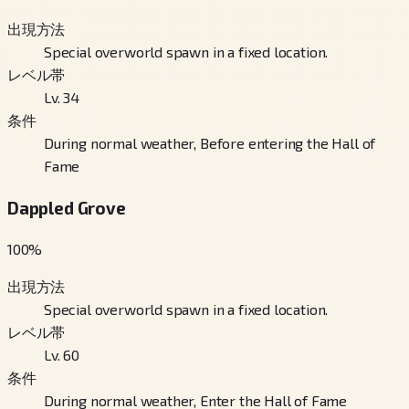
出現方法
Special overworld spawn in a fixed location.
レベル帯
Lv. 34
条件
During normal weather, Before entering the Hall of
Fame
Dappled Grove
100
%
出現方法
Special overworld spawn in a fixed location.
レベル帯
Lv. 60
条件
During normal weather, Enter the Hall of Fame