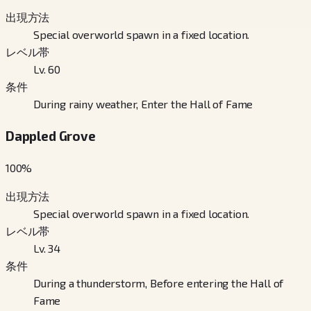
出現方法
Special overworld spawn in a fixed location.
レベル帯
Lv. 60
条件
During rainy weather, Enter the Hall of Fame
Dappled Grove
100
%
出現方法
Special overworld spawn in a fixed location.
レベル帯
Lv. 34
条件
During a thunderstorm, Before entering the Hall of
Fame