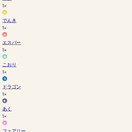
1×
でんき
1×
エスパー
1×
こおり
1×
ドラゴン
1×
あく
1×
フェアリー