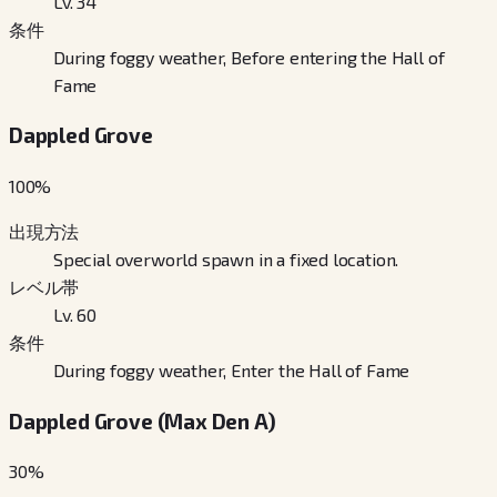
Lv. 34
条件
During foggy weather, Before entering the Hall of
Fame
Dappled Grove
100
%
出現方法
Special overworld spawn in a fixed location.
レベル帯
Lv. 60
条件
During foggy weather, Enter the Hall of Fame
Dappled Grove (Max Den A)
30
%