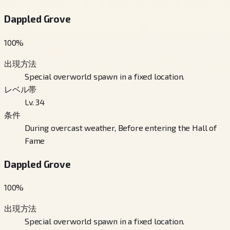
Dappled Grove
100
%
出現方法
Special overworld spawn in a fixed location.
レベル帯
Lv. 34
条件
During overcast weather, Before entering the Hall of
Fame
Dappled Grove
100
%
出現方法
Special overworld spawn in a fixed location.