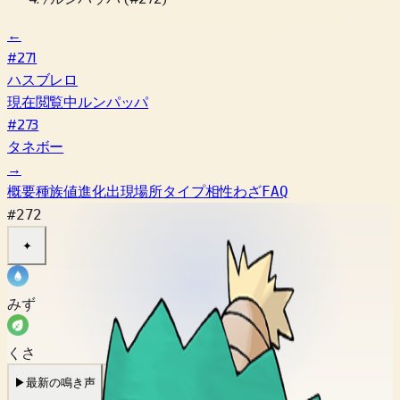
←
#271
ハスブレロ
現在閲覧中
ルンパッパ
#273
タネボー
→
概要
種族値
進化
出現場所
タイプ相性
わざ
FAQ
#272
✦
みず
くさ
▶
最新の鳴き声
▶
旧作の鳴き声