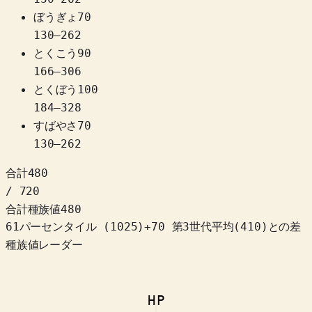
ぼうぎょ
70
130
–
262
とくこう
90
166
–
306
とくぼう
100
184
–
328
すばやさ
70
130
–
262
合計
480
/ 720
合計種族値
480
61パーセンタイル
(
1025
)
+
70
第3世代平均(410)との差
種族値レーダー
HP