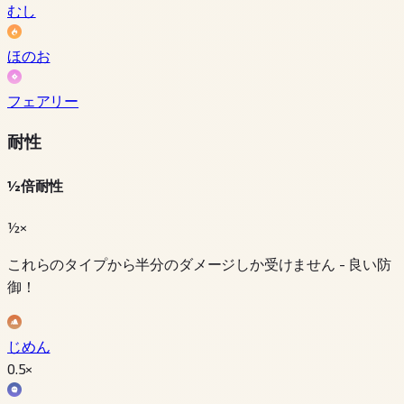
むし
ほのお
フェアリー
耐性
½倍耐性
½×
これらのタイプから半分のダメージしか受けません - 良い防
御！
じめん
0.5
×