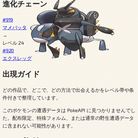
進化チェーン
#919
マメバッタ
→
レベル 24
#920
エクスレッグ
出現ガイド
どの作品で、どこで、どの方法で出会えるかをレベル帯や条
件付きで整理しています。
このポケモンの遭遇データは PokeAPI に見つかりませんでし
た。配布限定、特殊フォルム、または通常の野生遭遇データ
に含まれない可能性があります。