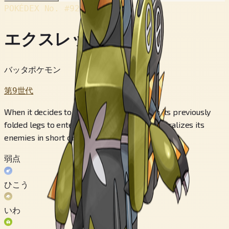
POKÉDEX No.
#920
エクスレッグ
バッタポケモン
第9世代
When it decides to fight all out, it stands on its previously
folded legs to enter Showdown Mode. It neutralizes its
enemies in short order.
弱点
ひこう
いわ