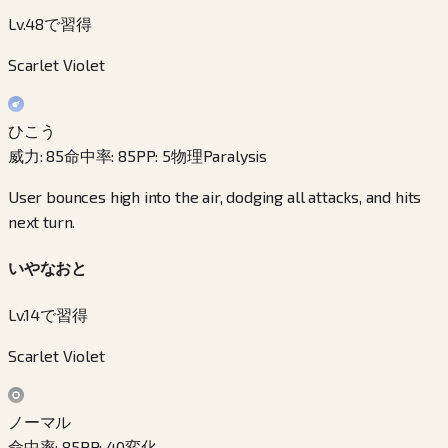
Lv.48で習得
Scarlet Violet
ひこう
威力
:
85
命中率
:
85
PP
:
5
物理
Paralysis
User bounces high into the air, dodging all attacks, and hits
next turn.
いやなおと
Lv.14で習得
Scarlet Violet
ノーマル
命中率
:
85
PP
:
40
変化