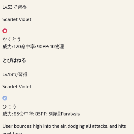
Lv.53で習得
Scarlet Violet
かくとう
威力
:
120
命中率
:
90
PP
:
10
物理
とびはねる
Lv.48で習得
Scarlet Violet
ひこう
威力
:
85
命中率
:
85
PP
:
5
物理
Paralysis
User bounces high into the air, dodging all attacks, and hits
next turn.