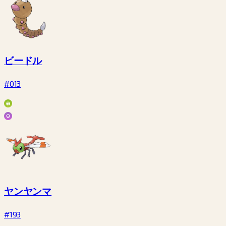
ビードル
#013
ヤンヤンマ
#193