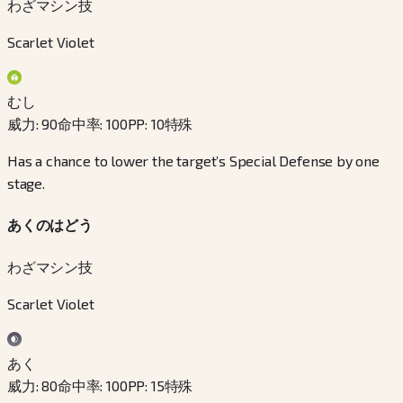
わざマシン技
Scarlet Violet
むし
威力
:
90
命中率
:
100
PP
:
10
特殊
Has a chance to lower the target’s Special Defense by one
stage.
あくのはどう
わざマシン技
Scarlet Violet
あく
威力
:
80
命中率
:
100
PP
:
15
特殊