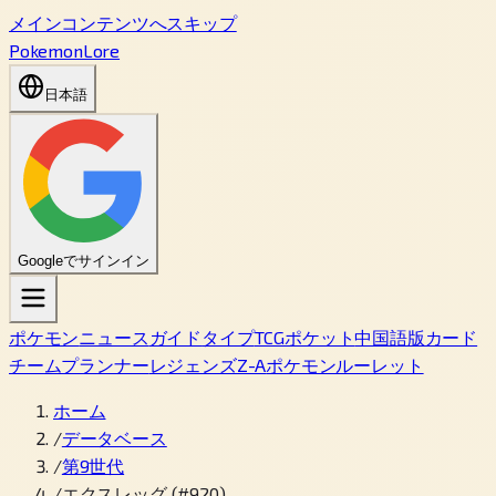
メインコンテンツへスキップ
PokemonLore
日本語
Googleでサインイン
ポケモン
ニュース
ガイド
タイプ
TCGポケット
中国語版カード
チームプランナー
レジェンズZ-A
ポケモンルーレット
ホーム
/
データベース
/
第9世代
/
エクスレッグ (#920)