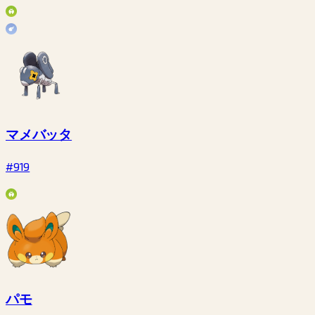
マメバッタ
#919
パモ