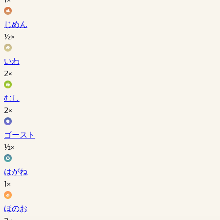
じめん
½×
いわ
2×
むし
2×
ゴースト
½×
はがね
1×
ほのお