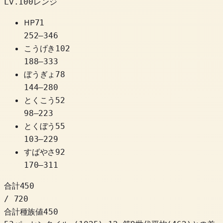
Lv.100レンジ
HP
71
252
–
346
こうげき
102
188
–
333
ぼうぎょ
78
144
–
280
とくこう
52
98
–
223
とくぼう
55
103
–
229
すばやさ
92
170
–
311
合計
450
/ 720
合計種族値
450