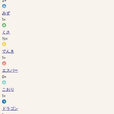
2×
みず
1×
くさ
½×
でんき
1×
エスパー
0×
こおり
1×
ドラゴン