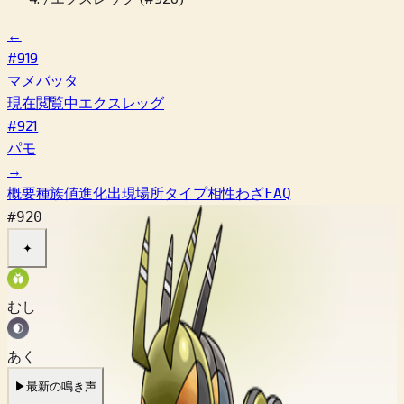
←
#919
マメバッタ
現在閲覧中
エクスレッグ
#921
パモ
→
概要
種族値
進化
出現場所
タイプ相性
わざ
FAQ
#920
✦
むし
あく
▶
最新の鳴き声