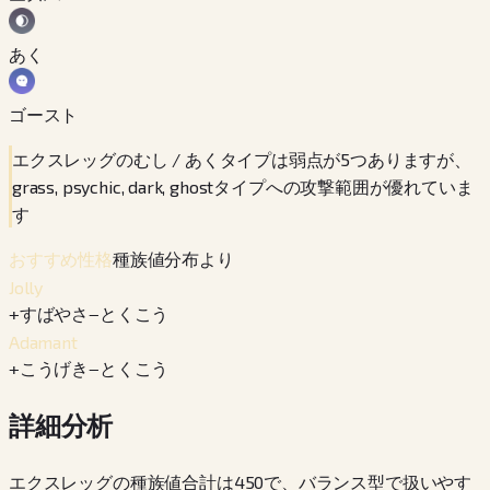
あく
ゴースト
エクスレッグのむし / あくタイプは弱点が5つありますが、
grass, psychic, dark, ghostタイプへの攻撃範囲が優れていま
す
種族値分布より
おすすめ性格
Jolly
+
すばやさ
−
とくこう
Adamant
+
こうげき
−
とくこう
詳細分析
エクスレッグの種族値合計は450で、バランス型で扱いやす