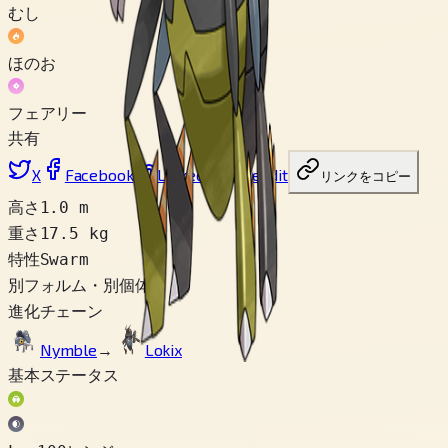
むし
ほのお
フェアリー
共有
X
Facebook
LinkedIn
Reddit
リンクをコピー
高さ
1.0 m
重さ
17.5 kg
特性
Swarm
別フォルム・別個体
1
進化チェーン
Nymble
→
Lokix
基本ステータス