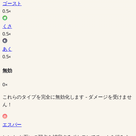
ゴースト
0.5
×
くさ
0.5
×
あく
0.5
×
無効
0×
これらのタイプを完全に無効化します - ダメージを受けませ
ん！
エスパー