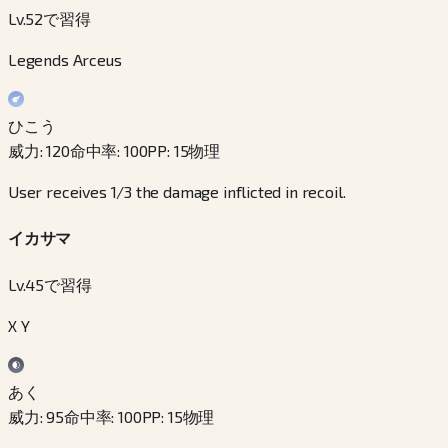
Lv.52で習得
Legends Arceus
ひこう
威力
:
120
命中率
:
100
PP
:
15
物理
User receives 1/3 the damage inflicted in recoil.
イカサマ
Lv.45で習得
X Y
あく
威力
:
95
命中率
:
100
PP
:
15
物理