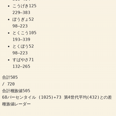
こうげき
125
229
–
383
ぼうぎょ
52
98
–
223
とくこう
105
193
–
339
とくぼう
52
98
–
223
すばやさ
71
132
–
265
合計
505
/ 720
合計種族値
505
68パーセンタイル
(
1025
)
+
73
第4世代平均(432)との差
種族値レーダー