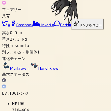
フェアリー
共有
X
Facebook
LinkedIn
Reddit
リンクをコピー
高さ
0.9 m
重さ
27.3 kg
特性
Insomnia
別フォルム・別個体
1
進化チェーン
Murkrow
→
Honchkrow
基本ステータス
Lv.100レンジ
HP
100
310
–
404