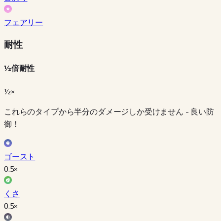
フェアリー
耐性
½倍耐性
½×
これらのタイプから半分のダメージしか受けません - 良い防
御！
ゴースト
0.5
×
くさ
0.5
×