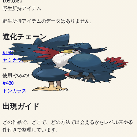
1,059,860
野生所持アイテム
野生所持アイテムのデータはありません。
進化チェーン
#198
ヤミカラス
→
使用 やみのいし
#430
ドンカラス
出現ガイド
どの作品で、どこで、どの方法で出会えるかをレベル帯や条
件付きで整理しています。