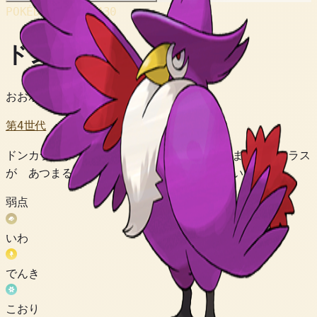
POKÉDEX No.
#430
ドンカラス
おおボスポケモン
第4世代
ドンカラスが ひくいこえで なくと すぐさま ヤミカラス
が あつまるため よるをまねくもの とも いわれる。
弱点
いわ
でんき
こおり