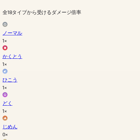
全18タイプから受けるダメージ倍率
ノーマル
1×
かくとう
1×
ひこう
1×
どく
1×
じめん
0×