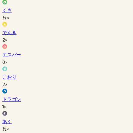
くさ
½×
でんき
2×
エスパー
0×
こおり
2×
ドラゴン
1×
あく
½×