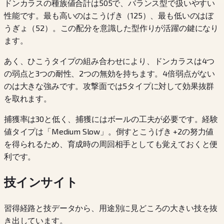
ドンカラスの種族値合計は505で、バランス型で扱いやすい
性能です。最も高いのはこうげき（125）、最も低いのはぼ
うぎょ（52）。この配分を意識した型作りが活躍の鍵になり
ます。
あく、ひこうタイプの組み合わせにより、ドンカラスは4つ
の弱点と3つの耐性、2つの無効を持ちます。4倍弱点がない
のは大きな強みです。攻撃面では5タイプに対して効果抜群
を取れます。
捕獲率は30と低く、捕獲にはボールの工夫が必要です。経験
値タイプは「Medium Slow」。倒すとこうげき +2の努力値
を得られるため、育成時の周回相手としても覚えておくと便
利です。
技インサイト
習得経路と技データから、用途別に見どころの大きい技を抜
き出しています。