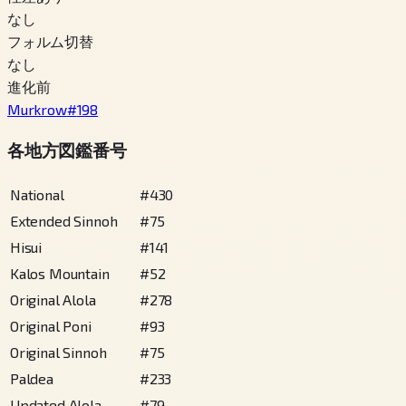
なし
フォルム切替
なし
進化前
Murkrow
#
198
各地方図鑑番号
National
#
430
Extended Sinnoh
#
75
Hisui
#
141
Kalos Mountain
#
52
Original Alola
#
278
Original Poni
#
93
Original Sinnoh
#
75
Paldea
#
233
Updated Alola
#
79