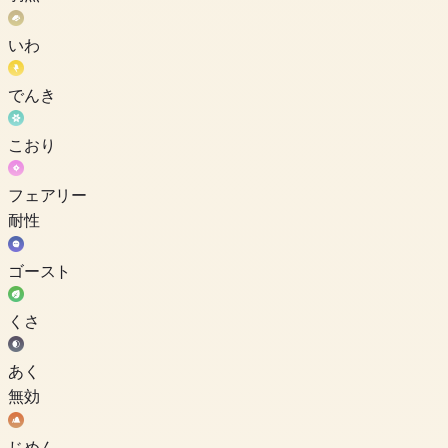
いわ
でんき
こおり
フェアリー
耐性
ゴースト
くさ
あく
無効
じめん