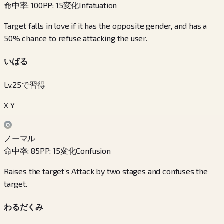
命中率
:
100
PP
:
15
変化
Infatuation
Target falls in love if it has the opposite gender, and has a
50% chance to refuse attacking the user.
いばる
Lv.25で習得
X Y
ノーマル
命中率
:
85
PP
:
15
変化
Confusion
Raises the target’s Attack by two stages and confuses the
target.
わるだくみ