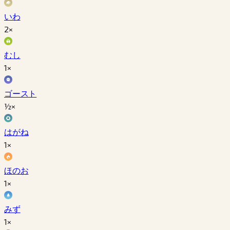
いわ
2×
むし
1×
ゴースト
½×
はがね
1×
ほのお
1×
みず
1×