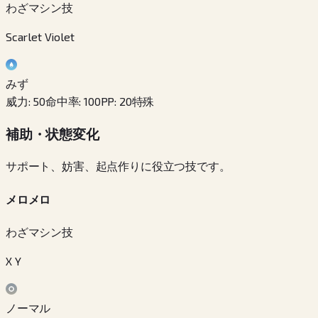
わざマシン技
Scarlet Violet
みず
威力
:
50
命中率
:
100
PP
:
20
特殊
補助・状態変化
サポート、妨害、起点作りに役立つ技です。
メロメロ
わざマシン技
X Y
ノーマル