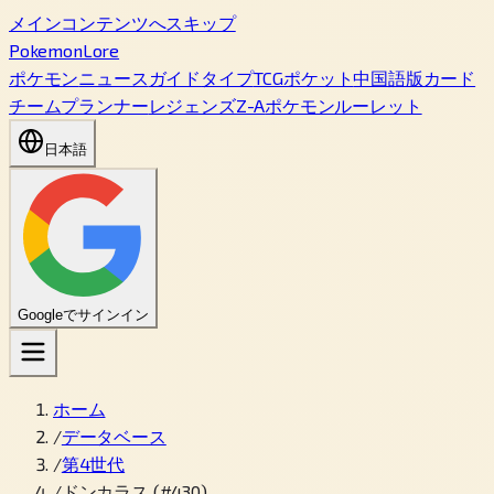
メインコンテンツへスキップ
PokemonLore
ポケモン
ニュース
ガイド
タイプ
TCGポケット
中国語版カード
チームプランナー
レジェンズZ-A
ポケモンルーレット
日本語
Googleでサインイン
ホーム
/
データベース
/
第4世代
/
ドンカラス (#430)