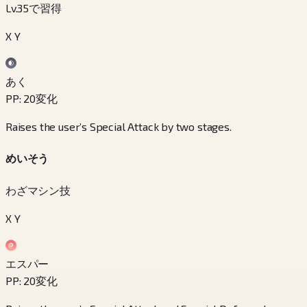
Lv.35で習得
X Y
あく
PP
:
20
変化
Raises the user’s Special Attack by two stages.
めいそう
わざマシン技
X Y
エスパー
PP
:
20
変化