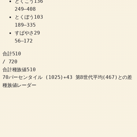
とくこう
136
249
–
408
とくぼう
103
189
–
335
すばやさ
29
56
–
172
合計
510
/ 720
合計種族値
510
70パーセンタイル
(
1025
)
+
43
第8世代平均(467)との差
種族値レーダー