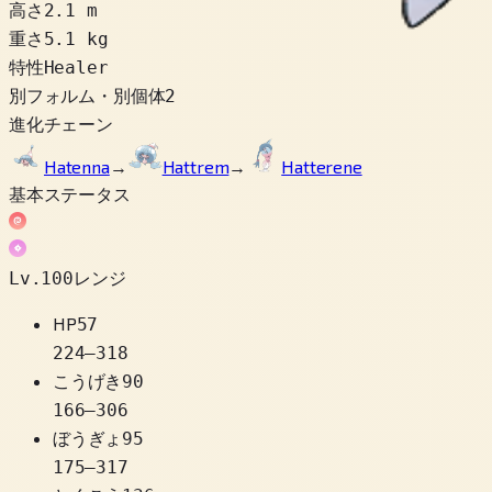
高さ
2.1 m
重さ
5.1 kg
特性
Healer
別フォルム・別個体
2
進化チェーン
Hatenna
→
Hattrem
→
Hatterene
基本ステータス
Lv.100レンジ
HP
57
224
–
318
こうげき
90
166
–
306
ぼうぎょ
95
175
–
317