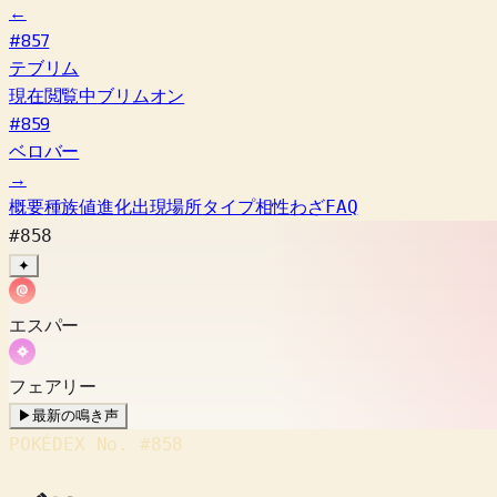
←
#857
テブリム
現在閲覧中
ブリムオン
#859
ベロバー
→
概要
種族値
進化
出現場所
タイプ相性
わざ
FAQ
#858
✦
エスパー
フェアリー
▶
最新の鳴き声
POKÉDEX No.
#858