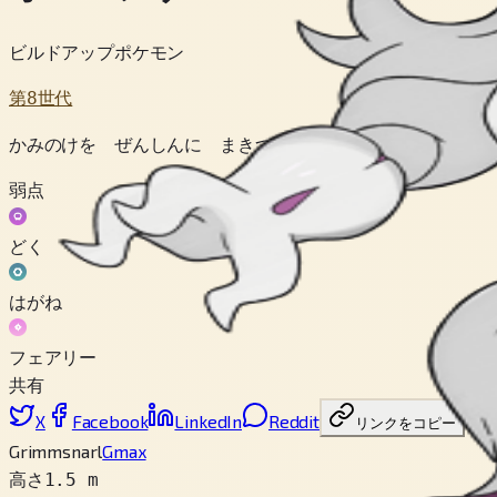
ビルドアップポケモン
第8世代
かみのけを ぜんしんに まきつけると きんりょくが アッ
弱点
どく
はがね
フェアリー
共有
X
Facebook
LinkedIn
Reddit
リンクをコピー
Grimmsnarl
Gmax
高さ
1.5 m