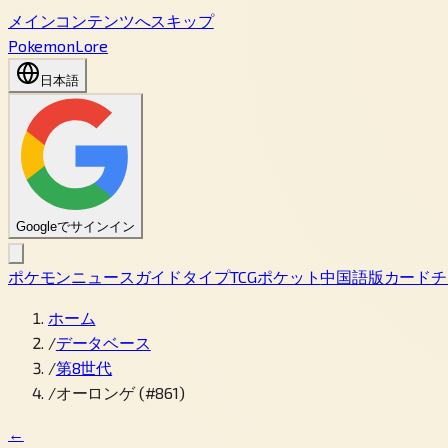
メインコンテンツへスキップ
PokemonLore
日本語
Googleでサインイン
ポケモン
ニュース
ガイド
タイプ
TCGポケット
中国語版カード
チ
ホーム
/
データベース
/
第8世代
/
オーロンゲ (#861)
←