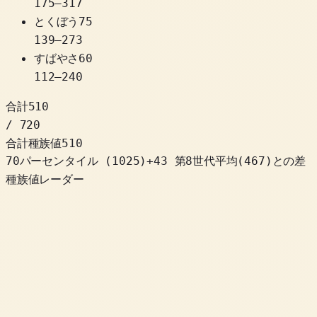
175
–
317
とくぼう
75
139
–
273
すばやさ
60
112
–
240
合計
510
/ 720
合計種族値
510
70パーセンタイル
(
1025
)
+
43
第8世代平均(467)との差
種族値レーダー