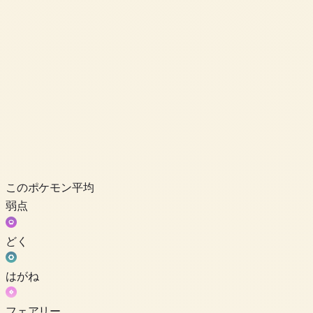
このポケモン
平均
弱点
どく
はがね
フェアリー