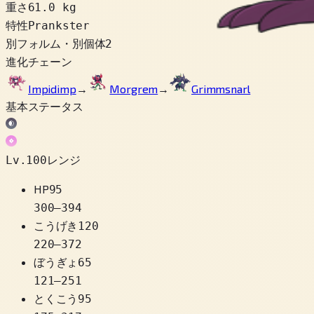
重さ
61.0 kg
特性
Prankster
別フォルム・別個体
2
進化チェーン
Impidimp
→
Morgrem
→
Grimmsnarl
基本ステータス
Lv.100レンジ
HP
95
300
–
394
こうげき
120
220
–
372
ぼうぎょ
65
121
–
251
とくこう
95