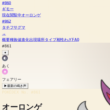
#860
ギモー
現在閲覧中
オーロンゲ
#862
タチフサグマ
→
概要
種族値
進化
出現場所
タイプ相性
わざ
FAQ
#861
✦
あく
フェアリー
▶
最新の鳴き声
POKÉDEX No.
#861
オーロンゲ