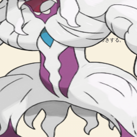
プ。 カイリキーを ねじふせる パワーを はっきする。