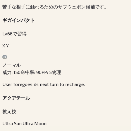
苦手な相手に触れるためのサブウェポン候補です。
ギガインパクト
Lv.66で習得
X Y
ノーマル
威力
:
150
命中率
:
90
PP
:
5
物理
User foregoes its next turn to recharge.
アクアテール
教え技
Ultra Sun Ultra Moon