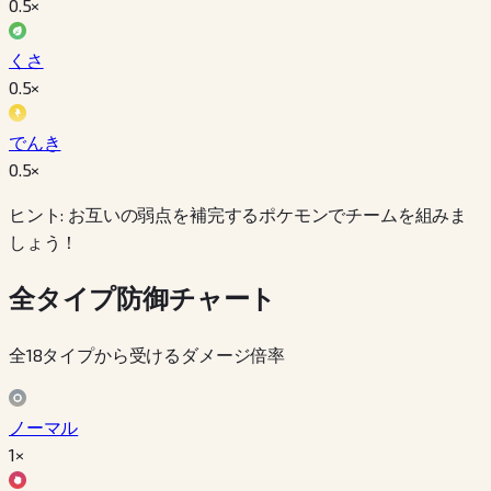
0.5
×
くさ
0.5
×
でんき
0.5
×
ヒント: お互いの弱点を補完するポケモンでチームを組みま
しょう！
全タイプ防御チャート
全18タイプから受けるダメージ倍率
ノーマル
1×