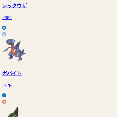
レックウザ
#384
ガバイト
#444