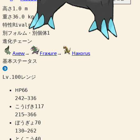
高さ
1.0 m
重さ
36.0 kg
特性
Rivalry
別フォルム・別個体
1
進化チェーン
Axew
→
Fraxure
→
Haxorus
基本ステータス
Lv.100レンジ
HP
66
242
–
336
こうげき
117
215
–
366
ぼうぎょ
70
130
–
262
とくこう
40