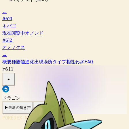
←
#610
キバゴ
現在閲覧中
オノンド
#612
オノノクス
→
概要
種族値
進化
出現場所
タイプ相性
わざ
FAQ
#611
✦
ドラゴン
▶
最新の鳴き声
▶
旧作の鳴き声
POKÉDEX No.
#611