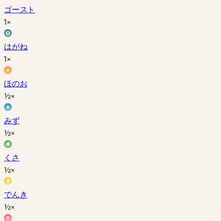
ゴースト
1×
はがね
1×
ほのお
½×
みず
½×
くさ
½×
でんき
½×