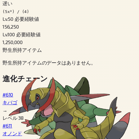
遅い
(5x³) / (4)
Lv.50 必要経験値
156,250
Lv.100 必要経験値
1,250,000
野生所持アイテム
野生所持アイテムのデータはありません。
進化チェーン
#610
キバゴ
→
レベル 38
#611
オノンド