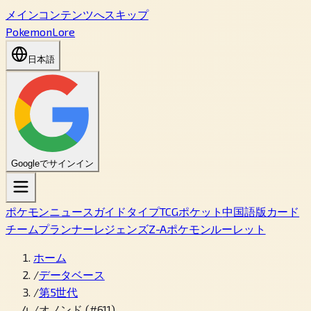
メインコンテンツへスキップ
PokemonLore
日本語
Googleでサインイン
ポケモン
ニュース
ガイド
タイプ
TCGポケット
中国語版カード
チームプランナー
レジェンズZ-A
ポケモンルーレット
ホーム
/
データベース
/
第5世代
/
オノンド (#611)