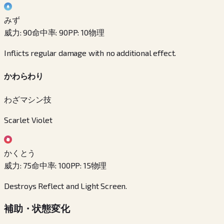
みず
威力
:
90
命中率
:
90
PP
:
10
物理
Inflicts regular damage with no additional effect.
かわらわり
わざマシン技
Scarlet Violet
かくとう
威力
:
75
命中率
:
100
PP
:
15
物理
Destroys Reflect and Light Screen.
補助・状態変化