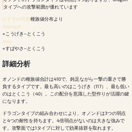
タイプへの攻撃範囲が優れています
種族値分布より
おすすめ性格
Adamant
+
こうげき
−
とくこう
Jolly
+
すばやさ
−
とくこう
詳細分析
オノンドの種族値合計は410で、鈍足ながら一撃の重さで勝
負するタイプです。最も高いのはこうげき（117）、最も低い
のはとくこう（40）。この配分を意識した型作りが活躍の鍵
になります。
ドラゴンタイプの組み合わせにより、オノンドは3つの弱点
と4つの耐性を持ちます。4倍弱点がないのは大きな強みで
す。攻撃面では1タイプに対して効果抜群を取れます。