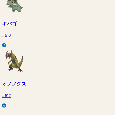
キバゴ
#610
オノノクス
#612