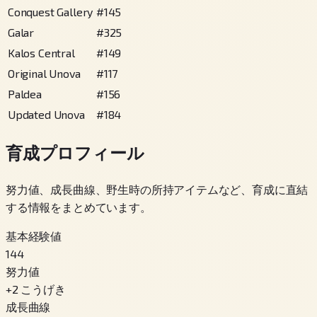
Conquest Gallery
#
145
Galar
#
325
Kalos Central
#
149
Original Unova
#
117
Paldea
#
156
Updated Unova
#
184
育成プロフィール
努力値、成長曲線、野生時の所持アイテムなど、育成に直結
する情報をまとめています。
基本経験値
144
努力値
+
2
こうげき
成長曲線