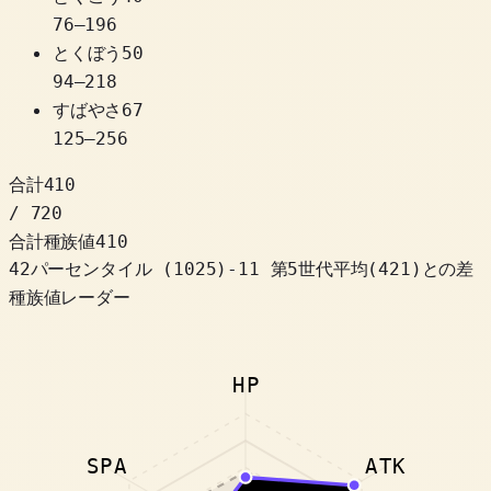
76
–
196
とくぼう
50
94
–
218
すばやさ
67
125
–
256
合計
410
/ 720
合計種族値
410
42パーセンタイル
(
1025
)
-11
第5世代平均(421)との差
種族値レーダー
HP
SPA
ATK