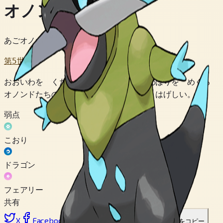
オノンド
あごオノポケモン
第5世代
おおいわを くだく キバを もつ。 なわばりを めぐる
オノンドたちの あらそいは ひじょうに はげしい。
弱点
こおり
ドラゴン
フェアリー
共有
X
Facebook
LinkedIn
Reddit
リンクをコピー