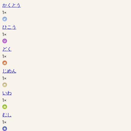
かくとう
1×
ひこう
1×
どく
1×
じめん
1×
いわ
1×
むし
1×