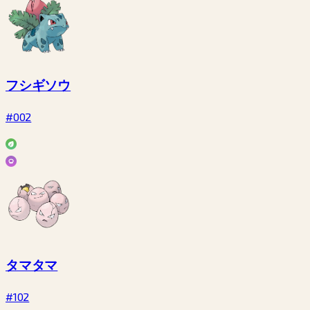
フシギソウ
#002
タマタマ
#102