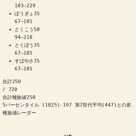
103
–
229
ぼうぎょ
35
67
–
185
とくこう
50
94
–
218
とくぼう
35
67
–
185
すばやさ
35
67
–
185
合計
250
/ 720
合計種族値
250
5パーセンタイル
(
1025
)
-197
第7世代平均(447)との差
種族値レーダー