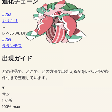
進化チェーン
#753
カリキリ
→
レベル 34, Day 時間
#754
ラランテス
出現ガイド
どの作品で、どこで、どの方法で出会えるかをレベル帯や条
件付きで整理しています。
サン
1
か所
100
% max