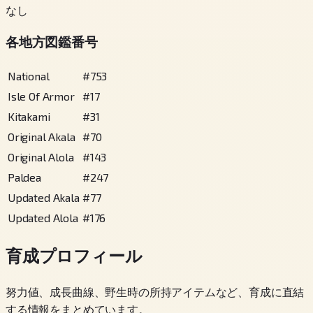
なし
各地方図鑑番号
National
#
753
Isle Of Armor
#
17
Kitakami
#
31
Original Akala
#
70
Original Alola
#
143
Paldea
#
247
Updated Akala
#
77
Updated Alola
#
176
育成プロフィール
努力値、成長曲線、野生時の所持アイテムなど、育成に直結
する情報をまとめています。