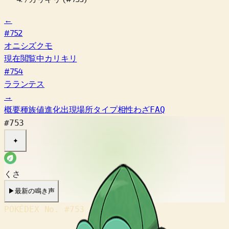
←
#752
オニシズクモ
現在閲覧中
カリキリ
#754
ラランテス
→
概要
種族値
進化
出現場所
タイプ相性
わざ
FAQ
#753
✦
くさ
▶
最新の鳴き声
POKÉDEX No.
#753