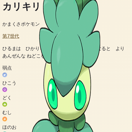
カリキリ
かまくさポケモン
第7世代
ひるまは ひかりをあびて ねむり よるに なると より
あんぜんな ねどこを さがし あるきだす。
弱点
ひこう
どく
むし
ほのお