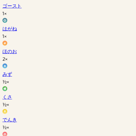
ゴースト
1×
はがね
1×
ほのお
2×
みず
½×
くさ
½×
でんき
½×