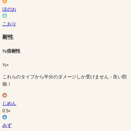
ほのお
こおり
耐性
½倍耐性
½×
これらのタイプから半分のダメージしか受けません - 良い防
御！
じめん
0.5
×
みず