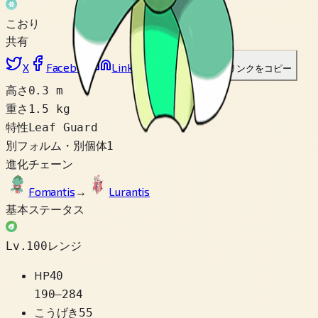
こおり
共有
X
Facebook
LinkedIn
Reddit
リンクをコピー
高さ
0.3 m
重さ
1.5 kg
特性
Leaf Guard
別フォルム・別個体
1
進化チェーン
Fomantis
→
Lurantis
基本ステータス
Lv.100レンジ
HP
40
190
–
284
こうげき
55