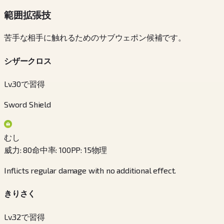
範囲拡張技
苦手な相手に触れるためのサブウェポン候補です。
シザークロス
Lv.30で習得
Sword Shield
むし
威力
:
80
命中率
:
100
PP
:
15
物理
Inflicts regular damage with no additional effect.
きりさく
Lv.32で習得