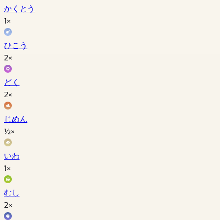
かくとう
1×
ひこう
2×
どく
2×
じめん
½×
いわ
1×
むし
2×