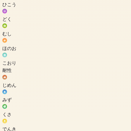
ひこう
どく
むし
ほのお
こおり
耐性
じめん
みず
くさ
でんき