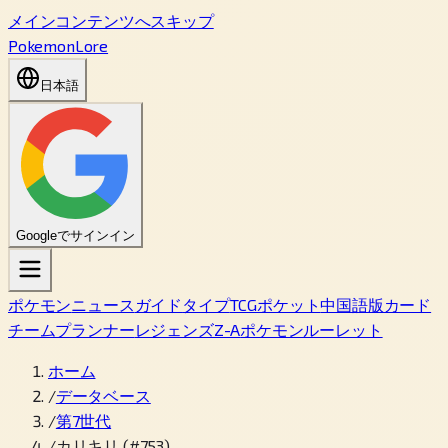
メインコンテンツへスキップ
PokemonLore
日本語
Googleでサインイン
ポケモン
ニュース
ガイド
タイプ
TCGポケット
中国語版カード
チームプランナー
レジェンズZ-A
ポケモンルーレット
ホーム
/
データベース
/
第7世代
/
カリキリ (#753)