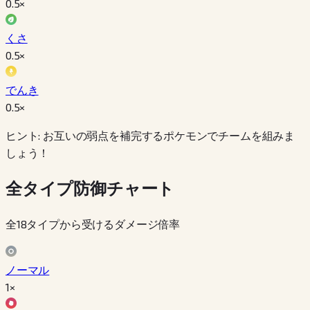
0.5
×
くさ
0.5
×
でんき
0.5
×
ヒント: お互いの弱点を補完するポケモンでチームを組みま
しょう！
全タイプ防御チャート
全18タイプから受けるダメージ倍率
ノーマル
1×