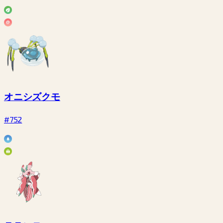
オニシズクモ
#752