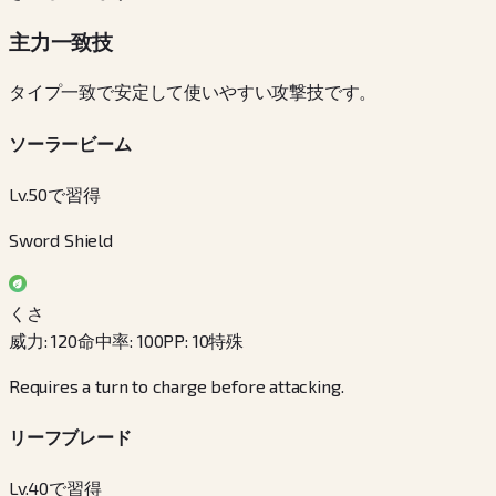
主力一致技
タイプ一致で安定して使いやすい攻撃技です。
ソーラービーム
Lv.50で習得
Sword Shield
くさ
威力
:
120
命中率
:
100
PP
:
10
特殊
Requires a turn to charge before attacking.
リーフブレード
Lv.40で習得