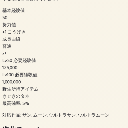
基本経験値
50
努力値
+
1
こうげき
成長曲線
普通
x³
Lv.50 必要経験値
125,000
Lv.100 必要経験値
1,000,000
野生所持アイテム
きせきのタネ
最高確率
:
5
%
対応作品
:
サン, ムーン, ウルトラサン, ウルトラムーン