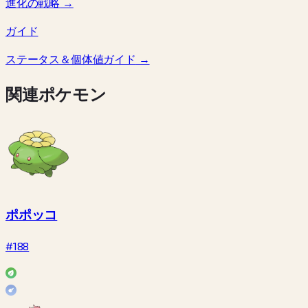
進化の戦略
→
ガイド
ステータス＆個体値ガイド
→
関連ポケモン
ポポッコ
#188