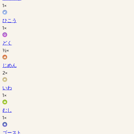
1×
ひこう
1×
どく
½×
じめん
2×
いわ
1×
むし
1×
ゴースト