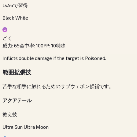
Lv.56で習得
Black White
どく
威力
:
65
命中率
:
100
PP
:
10
特殊
Inflicts double damage if the target is Poisoned.
範囲拡張技
苦手な相手に触れるためのサブウェポン候補です。
アクアテール
教え技
Ultra Sun Ultra Moon