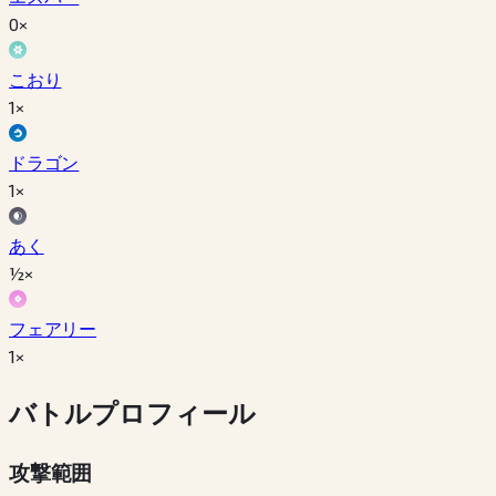
0×
こおり
1×
ドラゴン
1×
あく
½×
フェアリー
1×
バトルプロフィール
攻撃範囲