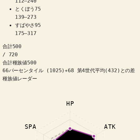
112
–
240
とくぼう
75
139
–
273
すばやさ
95
175
–
317
合計
500
/ 720
合計種族値
500
66パーセンタイル
(
1025
)
+
68
第4世代平均(432)との差
種族値レーダー
HP
SPA
ATK