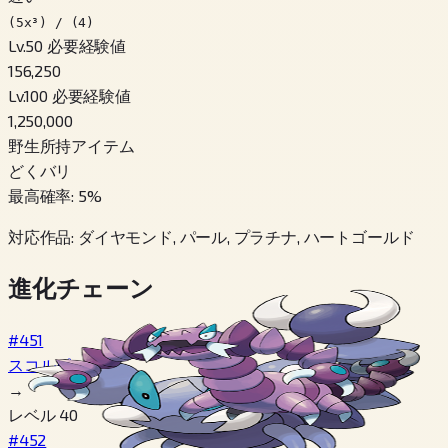
(5x³) / (4)
Lv.50 必要経験値
156,250
Lv.100 必要経験値
1,250,000
野生所持アイテム
どくバリ
最高確率
:
5
%
対応作品
:
ダイヤモンド, パール, プラチナ, ハートゴールド
進化チェーン
#451
スコルピ
→
レベル 40
#452