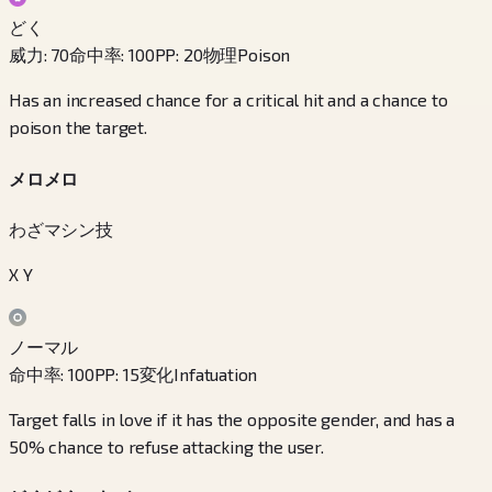
どく
威力
:
70
命中率
:
100
PP
:
20
物理
Poison
Has an increased chance for a critical hit and a chance to
poison the target.
メロメロ
わざマシン技
X Y
ノーマル
命中率
:
100
PP
:
15
変化
Infatuation
Target falls in love if it has the opposite gender, and has a
50% chance to refuse attacking the user.