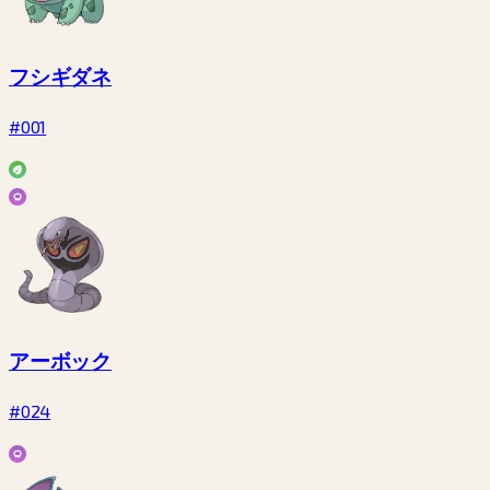
フシギダネ
#001
アーボック
#024