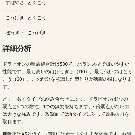
+
すばやさ
−
とくこう
Adamant
+
こうげき
−
とくこう
Bold
+
ぼうぎょ
−
こうげき
詳細分析
ドラピオンの種族値合計は500で、バランス型で扱いやすい
性能です。最も高いのはぼうぎょ（110）、最も低いのはとく
こう（60）。この配分を意識した型作りが活躍の鍵になりま
す。
どく、あくタイプの組み合わせにより、ドラピオンは1つの
弱点と4つの耐性、1つの無効を持ちます。4倍弱点がないの
は大きな強みです。攻撃面では4タイプに対して効果抜群を
取れます。
捕獲率は45と低く、捕獲にはボールの工夫が必要です。経験