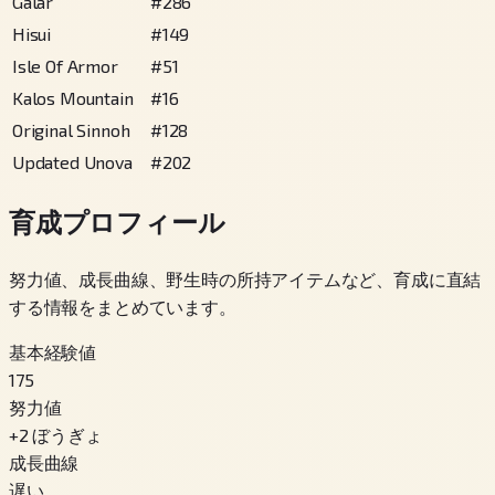
Galar
#
286
Hisui
#
149
Isle Of Armor
#
51
Kalos Mountain
#
16
Original Sinnoh
#
128
Updated Unova
#
202
育成プロフィール
努力値、成長曲線、野生時の所持アイテムなど、育成に直結
する情報をまとめています。
基本経験値
175
努力値
+
2
ぼうぎょ
成長曲線
遅い