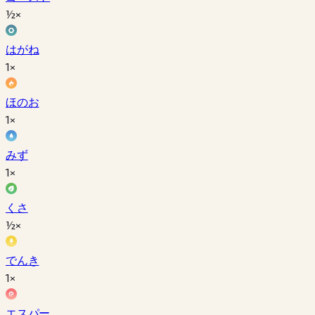
½×
はがね
1×
ほのお
1×
みず
1×
くさ
½×
でんき
1×
エスパー