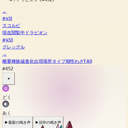
←
#451
スコルピ
現在閲覧中
ドラピオン
#453
グレッグル
→
概要
種族値
進化
出現場所
タイプ相性
わざ
FAQ
#452
✦
どく
あく
▶
最新の鳴き声
▶
旧作の鳴き声