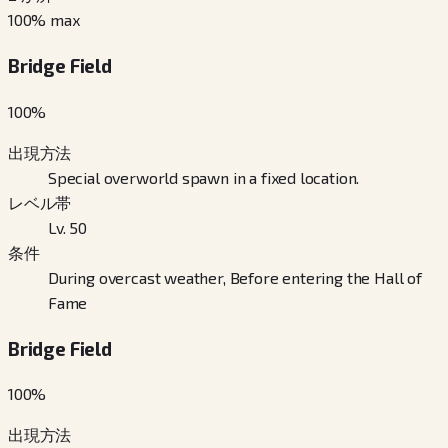
100
% max
Bridge Field
100
%
出現方法
Special overworld spawn in a fixed location.
レベル帯
Lv. 50
条件
During overcast weather, Before entering the Hall of
Fame
Bridge Field
100
%
出現方法