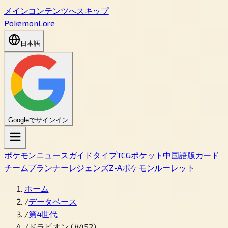
メインコンテンツへスキップ
PokemonLore
日本語
Googleでサインイン
ポケモン
ニュース
ガイド
タイプ
TCGポケット
中国語版カード
チームプランナー
レジェンズZ-A
ポケモンルーレット
ホーム
/
データベース
/
第4世代
/
ドラピオン (#452)