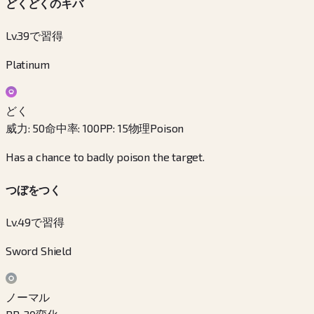
どくどくのキバ
Lv.39で習得
Platinum
どく
威力
:
50
命中率
:
100
PP
:
15
物理
Poison
Has a chance to badly poison the target.
つぼをつく
Lv.49で習得
Sword Shield
ノーマル