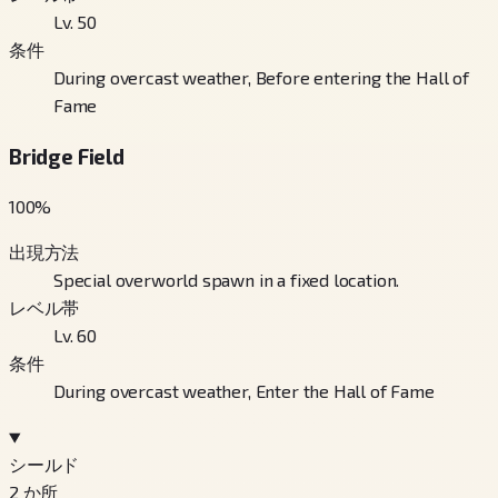
Lv. 50
条件
During overcast weather, Before entering the Hall of
Fame
Bridge Field
100
%
出現方法
Special overworld spawn in a fixed location.
レベル帯
Lv. 60
条件
During overcast weather, Enter the Hall of Fame
シールド
2
か所