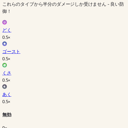
これらのタイプから半分のダメージしか受けません - 良い防
御！
どく
0.5
×
ゴースト
0.5
×
くさ
0.5
×
あく
0.5
×
無効
0×