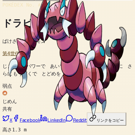
POKÉDEX No.
#452
ドラピオン
ばけさそりポケモン
第4世代
じまんの パワーで あいてを ばらばらに できるのに さ
らに もうどくで とどめを さすのだ。
弱点
じめん
共有
X
Facebook
LinkedIn
Reddit
リンクをコピー
高さ
1.3 m