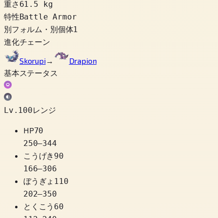
重さ
61.5 kg
特性
Battle Armor
別フォルム・別個体
1
進化チェーン
Skorupi
→
Drapion
基本ステータス
Lv.100レンジ
HP
70
250
–
344
こうげき
90
166
–
306
ぼうぎょ
110
202
–
350
とくこう
60