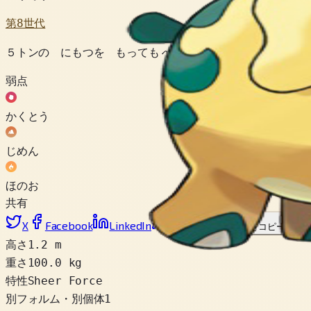
第8世代
５トンの にもつを もっても へいきな ちからもち ポケ
弱点
かくとう
じめん
ほのお
共有
X
Facebook
LinkedIn
Reddit
リンクをコピー
高さ
1.2 m
重さ
100.0 kg
特性
Sheer Force
別フォルム・別個体
1