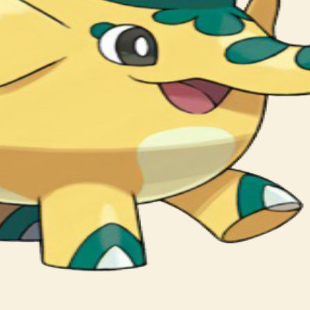
モン。 はなを つかって つちを ほる。