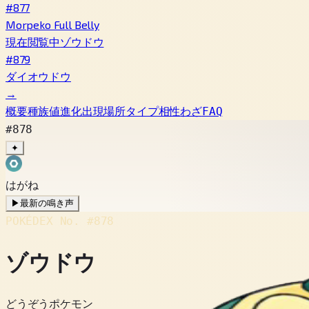
#877
Morpeko Full Belly
現在閲覧中
ゾウドウ
#879
ダイオウドウ
→
概要
種族値
進化
出現場所
タイプ相性
わざ
FAQ
#878
✦
はがね
▶
最新の鳴き声
POKÉDEX No.
#878
ゾウドウ
どうぞうポケモン