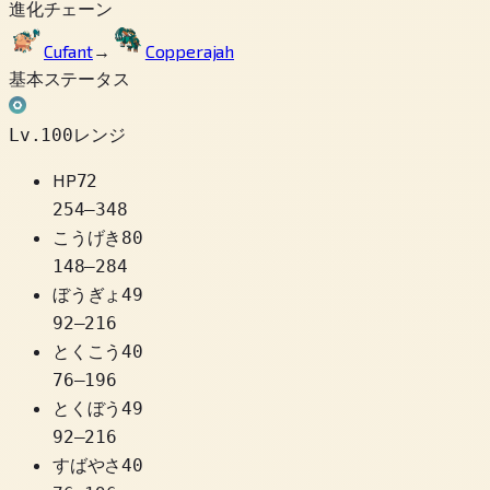
進化チェーン
Cufant
→
Copperajah
基本ステータス
Lv.100レンジ
HP
72
254
–
348
こうげき
80
148
–
284
ぼうぎょ
49
92
–
216
とくこう
40
76
–
196
とくぼう
49
92
–
216
すばやさ
40