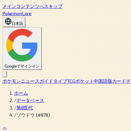
メインコンテンツへスキップ
PokemonLore
日本語
Googleでサインイン
ポケモン
ニュース
ガイド
タイプ
TCGポケット
中国語版カード
チ
ホーム
/
データベース
/
第8世代
/
ゾウドウ (#878)
←