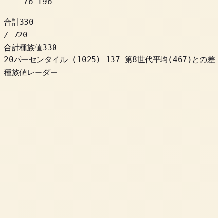
76
–
196
合計
330
/ 720
合計種族値
330
20パーセンタイル
(
1025
)
-137
第8世代平均(467)との差
種族値レーダー