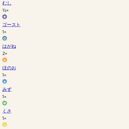
むし
½×
ゴースト
1×
はがね
2×
ほのお
1×
みず
1×
くさ
1×