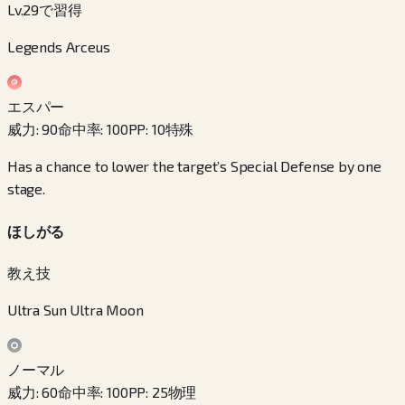
Lv.29で習得
Legends Arceus
エスパー
威力
:
90
命中率
:
100
PP
:
10
特殊
Has a chance to lower the target’s Special Defense by one
stage.
ほしがる
教え技
Ultra Sun Ultra Moon
ノーマル
威力
:
60
命中率
:
100
PP
:
25
物理