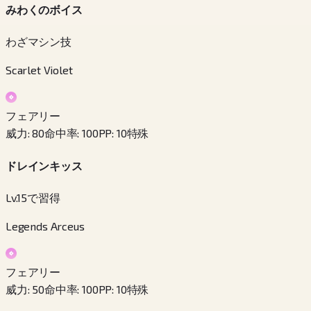
みわくのボイス
わざマシン技
Scarlet Violet
フェアリー
威力
:
80
命中率
:
100
PP
:
10
特殊
ドレインキッス
Lv.15で習得
Legends Arceus
フェアリー
威力
:
50
命中率
:
100
PP
:
10
特殊