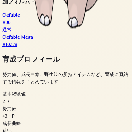
別フォルム・別個体
Clefable
#
36
通常
Clefable Mega
#
10278
育成プロフィール
努力値、成長曲線、野生時の所持アイテムなど、育成に直結
する情報をまとめています。
基本経験値
217
努力値
+
3
HP
成長曲線
速い