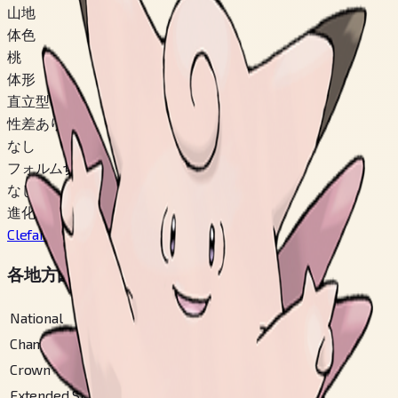
山地
体色
桃
体形
直立型
性差あり
なし
フォルム切替
なし
進化前
Clefairy
#
35
各地方図鑑番号
National
#
36
Champions
#
36
Crown Tundra
#
45
Extended Sinnoh
#
101