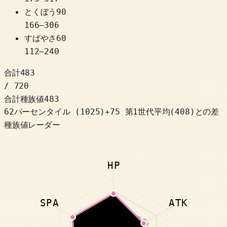
とくぼう
90
166
–
306
すばやさ
60
112
–
240
合計
483
/ 720
合計種族値
483
62パーセンタイル
(
1025
)
+
75
第1世代平均(408)との差
種族値レーダー
HP
SPA
ATK