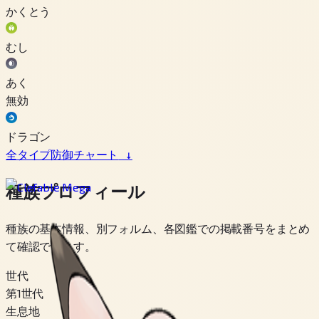
かくとう
むし
あく
無効
ドラゴン
全タイプ防御チャート
↓
種族プロフィール
種族の基本情報、別フォルム、各図鑑での掲載番号をまとめ
て確認できます。
世代
第1世代
生息地