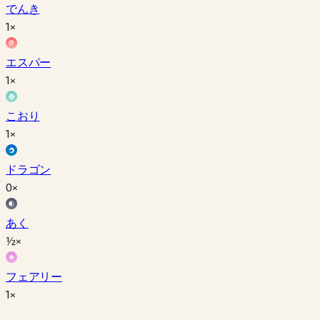
でんき
1×
エスパー
1×
こおり
1×
ドラゴン
0×
あく
½×
フェアリー
1×