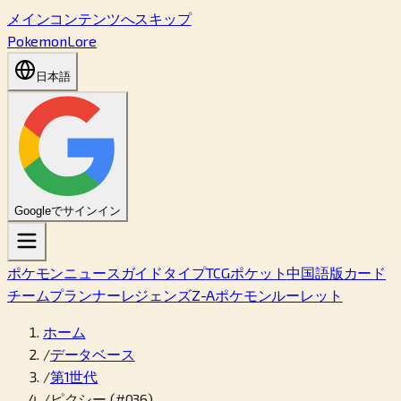
メインコンテンツへスキップ
PokemonLore
日本語
Googleでサインイン
ポケモン
ニュース
ガイド
タイプ
TCGポケット
中国語版カード
チームプランナー
レジェンズZ-A
ポケモンルーレット
ホーム
/
データベース
/
第1世代
/
ピクシー (#036)