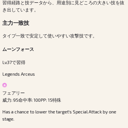
習得経路と技データから、用途別に見どころの大きい技を抜
き出しています。
主力一致技
タイプ一致で安定して使いやすい攻撃技です。
ムーンフォース
Lv.37で習得
Legends Arceus
フェアリー
威力
:
95
命中率
:
100
PP
:
15
特殊
Has a chance to lower the target’s Special Attack by one
stage.