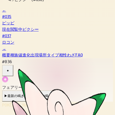
←
#035
ピッピ
現在閲覧中
ピクシー
#037
ロコン
→
概要
種族値
進化
出現場所
タイプ相性
わざ
FAQ
#036
✦
フェアリー
▶
最新の鳴き声
▶
旧作の鳴き声
POKÉDEX No.
#036