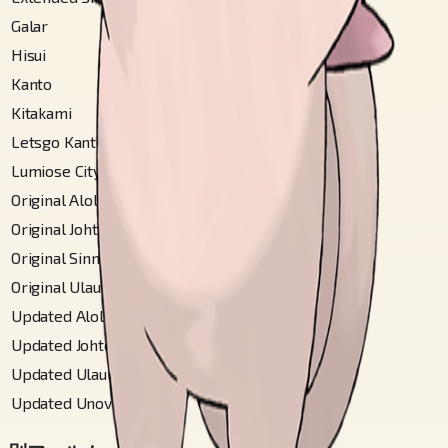
Galar
#
256
Hisui
#
201
Kanto
#
36
Kitakami
#
153
Letsgo Kanto
#
36
Lumiose City
#
57
Original Alola
#
212
Original Johto
#
42
Original Sinnoh
#
101
Original Ulaula
#
84
Updated Alola
#
274
Updated Johto
#
42
Updated Ulaula
#
95
Updated Unova
#
90