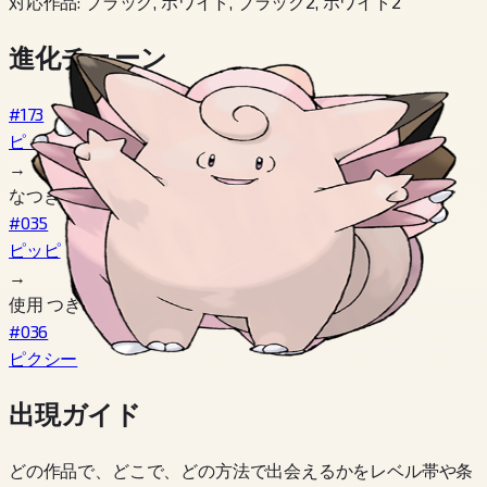
対応作品
:
ブラック, ホワイト, ブラック2, ホワイト2
進化チェーン
#173
ピィ
→
なつき度 160+
#035
ピッピ
→
使用 つきのいし
#036
ピクシー
出現ガイド
どの作品で、どこで、どの方法で出会えるかをレベル帯や条