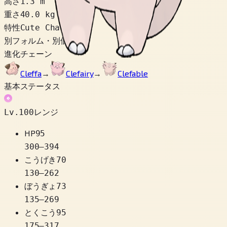
高さ
1.3 m
重さ
40.0 kg
特性
Cute Charm
別フォルム・別個体
2
進化チェーン
Cleffa
→
Clefairy
→
Clefable
基本ステータス
Lv.100レンジ
HP
95
300
–
394
こうげき
70
130
–
262
ぼうぎょ
73
135
–
269
とくこう
95
175
–
317