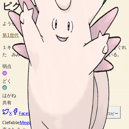
ピクシー
ようせいポケモン
第1世代
１キロさきで おちた ハリの おとも ききわける すぐれ
た みみを もつ。 しずかな やまおくに すんでいる。
弱点
どく
はがね
共有
X
Facebook
LinkedIn
Reddit
リンクをコピー
Clefable
Mega