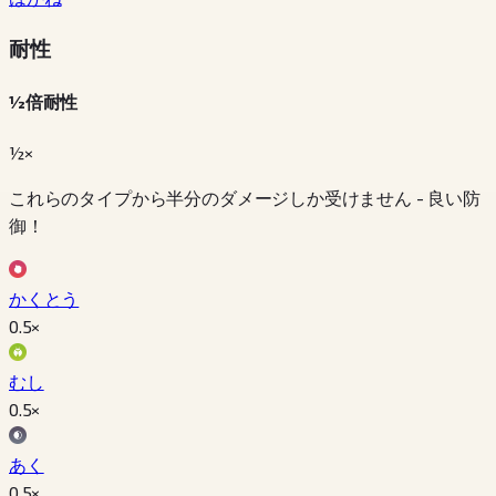
耐性
½倍耐性
½×
これらのタイプから半分のダメージしか受けません - 良い防
御！
かくとう
0.5
×
むし
0.5
×
あく
0.5
×