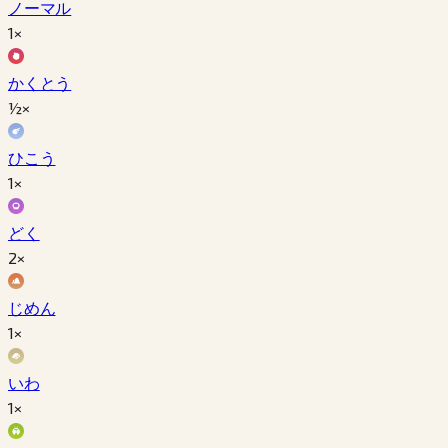
ノーマル
1×
かくとう
½×
ひこう
1×
どく
2×
じめん
1×
いわ
1×