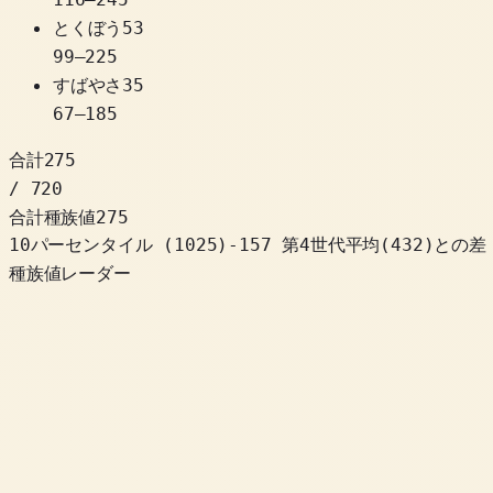
とくぼう
53
99
–
225
すばやさ
35
67
–
185
合計
275
/ 720
合計種族値
275
10パーセンタイル
(
1025
)
-157
第4世代平均(432)との差
種族値レーダー