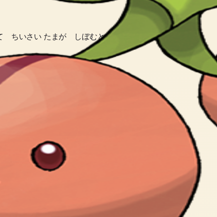
て ちいさい たまが しぼむと しんかが ちかい。