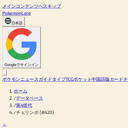
メインコンテンツへスキップ
PokemonLore
日本語
Googleでサインイン
ポケモン
ニュース
ガイド
タイプ
TCGポケット
中国語版カード
チ
ホーム
/
データベース
/
第4世代
/
チェリンボ (#420)
←