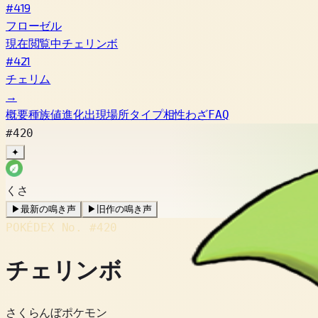
#419
フローゼル
現在閲覧中
チェリンボ
#421
チェリム
→
概要
種族値
進化
出現場所
タイプ相性
わざ
FAQ
#420
✦
くさ
▶
最新の鳴き声
▶
旧作の鳴き声
POKÉDEX No.
#420
チェリンボ
さくらんぼポケモン