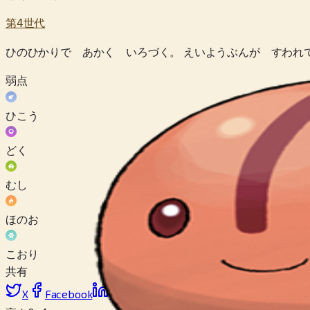
第4世代
ひのひかりで あかく いろづく。 えいようぶんが すわれ
弱点
ひこう
どく
むし
ほのお
こおり
共有
X
Facebook
LinkedIn
Reddit
リンクをコピー