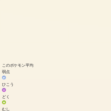
このポケモン
平均
弱点
ひこう
どく
むし