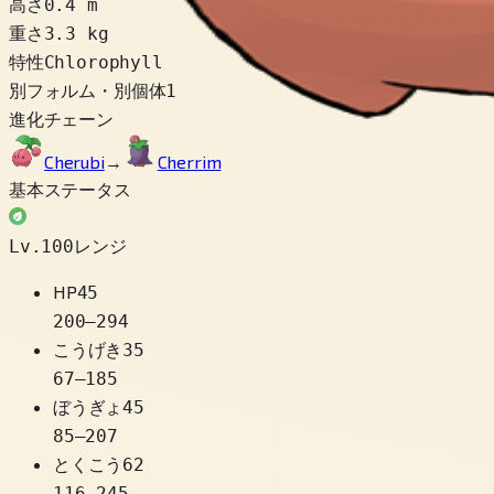
高さ
0.4 m
重さ
3.3 kg
特性
Chlorophyll
別フォルム・別個体
1
進化チェーン
Cherubi
→
Cherrim
基本ステータス
Lv.100レンジ
HP
45
200
–
294
こうげき
35
67
–
185
ぼうぎょ
45
85
–
207
とくこう
62
116
–
245