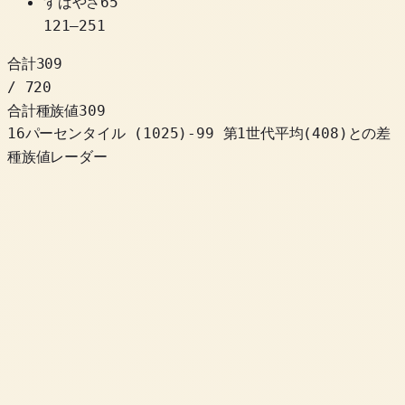
すばやさ
65
121
–
251
合計
309
/ 720
合計種族値
309
16パーセンタイル
(
1025
)
-99
第1世代平均(408)との差
種族値レーダー