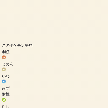
このポケモン
平均
弱点
じめん
いわ
みず
耐性
むし