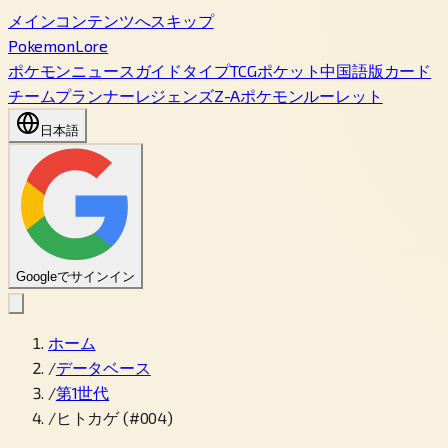
メインコンテンツへスキップ
PokemonLore
ポケモン
ニュース
ガイド
タイプ
TCGポケット
中国語版カード
チームプランナー
レジェンズZ-A
ポケモンルーレット
日本語
Googleでサインイン
ホーム
/
データベース
/
第1世代
/
ヒトカゲ (#004)