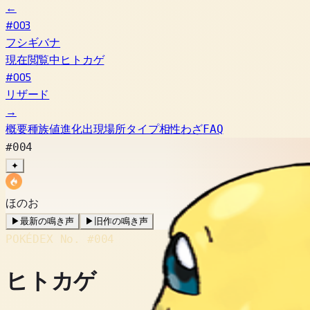
←
#003
フシギバナ
現在閲覧中
ヒトカゲ
#005
リザード
→
概要
種族値
進化
出現場所
タイプ相性
わざ
FAQ
#004
✦
ほのお
▶
最新の鳴き声
▶
旧作の鳴き声
POKÉDEX No.
#004
ヒトカゲ