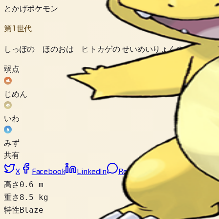
とかげポケモン
第1世代
しっぽの ほのおは ヒトカゲの せいめいりょくの あかし
弱点
じめん
いわ
みず
共有
X
Facebook
LinkedIn
Reddit
リンクをコピー
高さ
0.6 m
重さ
8.5 kg
特性
Blaze