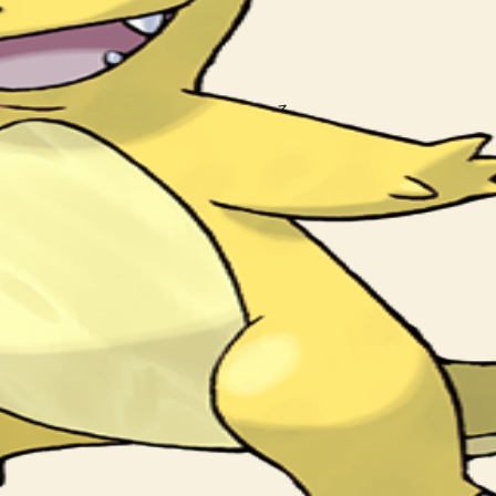
。 げんきだと さかんに もえさかる。