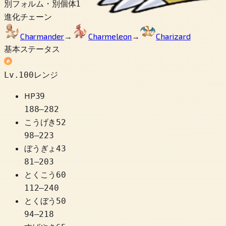
別フォルム・別個体
1
進化チェーン
Charmander
→
Charmeleon
→
Charizard
基本ステータス
Lv.100レンジ
HP
39
188
–
282
こうげき
52
98
–
223
ぼうぎょ
43
81
–
203
とくこう
60
112
–
240
とくぼう
50
94
–
218