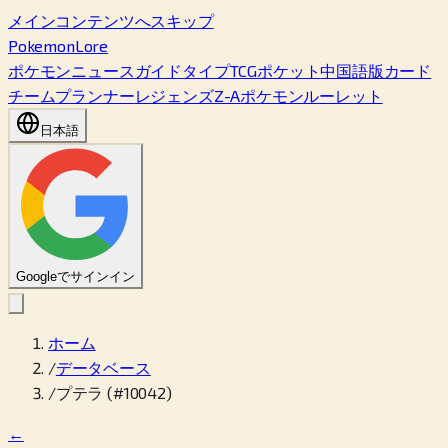
メインコンテンツへスキップ
PokemonLore
ポケモン
ニュース
ガイド
タイプ
TCGポケット
中国語版カード
チームプランナー
レジェンズZ-A
ポケモンルーレット
日本語
Googleでサインイン
ホーム
/
データベース
/
プテラ (#10042)
←