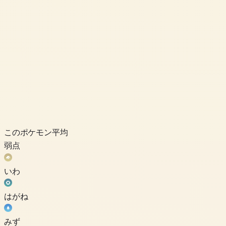
このポケモン
平均
弱点
いわ
はがね
みず