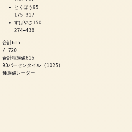
とくぼう
95
175
–
317
すばやさ
150
274
–
438
合計
615
/ 720
合計種族値
615
93パーセンタイル
(
1025
)
種族値レーダー