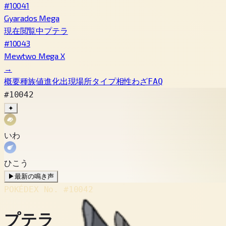
#10041
Gyarados Mega
現在閲覧中
プテラ
#10043
Mewtwo Mega X
→
概要
種族値
進化
出現場所
タイプ相性
わざ
FAQ
#10042
✦
いわ
ひこう
▶
最新の鳴き声
POKÉDEX No.
#10042
プテラ