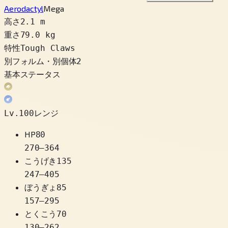
Aerodactyl
Mega
高さ
2.1 m
重さ
79.0 kg
特性
Tough Claws
別フォルム・別個体
2
基本ステータス
Lv.100レンジ
HP
80
270
–
364
こうげき
135
247
–
405
ぼうぎょ
85
157
–
295
とくこう
70
130
–
262