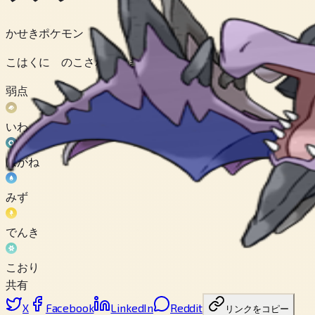
かせきポケモン
こはくに のこされた きょうりゅうの いでんしから ふっ
弱点
いわ
はがね
みず
でんき
こおり
共有
X
Facebook
LinkedIn
Reddit
リンクをコピー