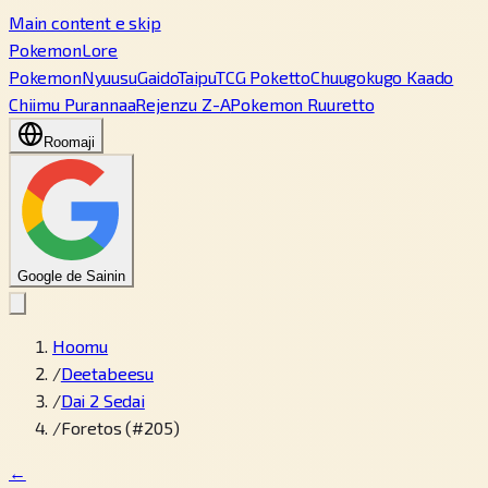
Main content e skip
PokemonLore
Pokemon
Nyuusu
Gaido
Taipu
TCG Poketto
Chuugokugo Kaado
Chiimu Purannaa
Rejenzu Z-A
Pokemon Ruuretto
Roomaji
Google de Sainin
Hoomu
/
Deetabeesu
/
Dai 2 Sedai
/
Foretos (#205)
←