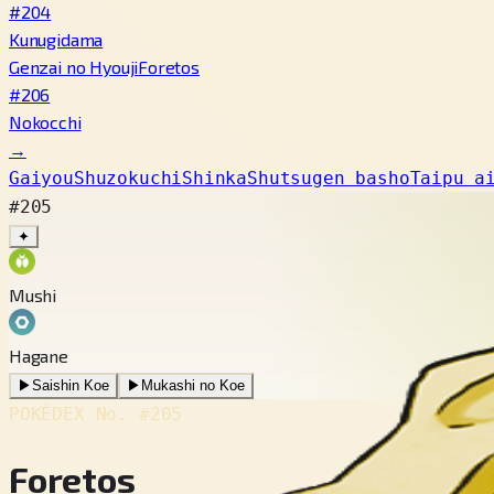
#204
Kunugidama
Genzai no Hyouji
Foretos
#206
Nokocchi
→
Gaiyou
Shuzokuchi
Shinka
Shutsugen basho
Taipu a
#205
✦
Mushi
Hagane
▶
Saishin Koe
▶
Mukashi no Koe
POKÉDEX No.
#205
Foretos