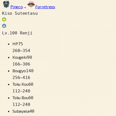
Pineco
→
Forretress
Kiso Suteetasu
Lv.100 Renji
HP
75
260
–
354
Kougeki
90
166
–
306
Bougyo
140
256
–
416
Toku Kou
60
112
–
240
Toku Bou
60
112
–
240
Subayasa
40