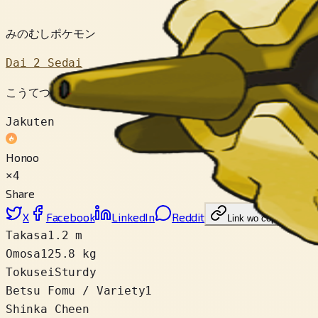
みのむしポケモン
Dai 2 Sedai
こうてつの カラで まもられている。 すきまから めだま
Jakuten
Honoo
×4
Share
X
Facebook
LinkedIn
Reddit
Link wo copy
Takasa
1.2 m
Omosa
125.8 kg
Tokusei
Sturdy
Betsu Fomu / Variety
1
Shinka Cheen