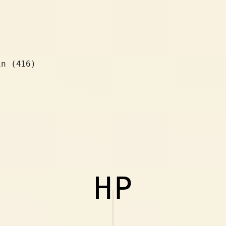
in (416)
HP