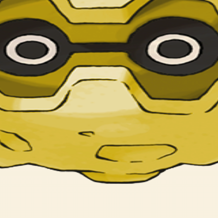
が のぞいているが なかみの しょうたいは なぞのまま。