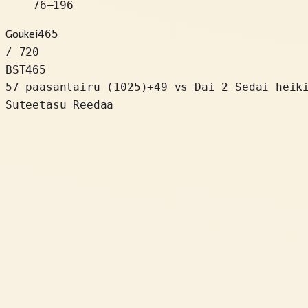
76
–
196
Goukei
465
/ 720
BST
465
57 paasantairu
(
1025
)
+
49
vs Dai 2 Sedai heik
Suteetasu Reedaa