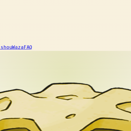
ishou
Waza
FAQ