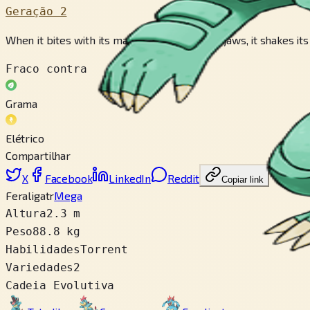
Geração 2
When it bites with its massive and powerful jaws, it shakes its
Fraco contra
Grama
Elétrico
Compartilhar
X
Facebook
LinkedIn
Reddit
Copiar link
Feraligatr
Mega
Altura
2.3 m
Peso
88.8 kg
Habilidades
Torrent
Variedades
2
Cadeia Evolutiva