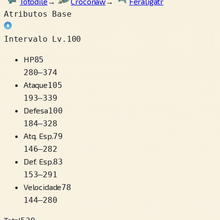
Totodile
→
Croconaw
→
Feraligatr
Atributos Base
Intervalo Lv.100
HP
85
280
–
374
Ataque
105
193
–
339
Defesa
100
184
–
328
Atq. Esp.
79
146
–
282
Def. Esp.
83
153
–
291
Velocidade
78
144
–
280