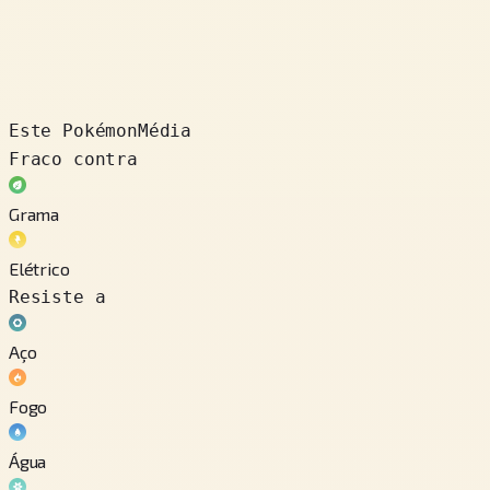
Este Pokémon
Média
Fraco contra
Grama
Elétrico
Resiste a
Aço
Fogo
Água