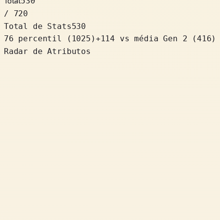
Total
530
/ 720
Total de Stats
530
76 percentil
(
1025
)
+
114
vs média Gen 2 (416)
Radar de Atributos