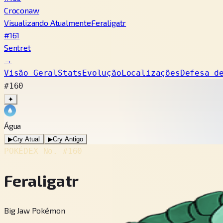
Croconaw
Visualizando Atualmente
Feraligatr
#161
Sentret
→
Visão Geral
Stats
Evolução
Localizações
Defesa d
#160
✦
Água
▶
Cry Atual
▶
Cry Antigo
POKÉDEX No.
#160
Feraligatr
Big Jaw Pokémon