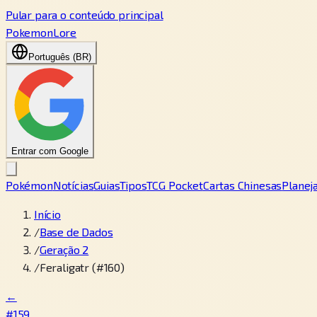
Pular para o conteúdo principal
PokemonLore
Português (BR)
Entrar com Google
Pokémon
Notícias
Guias
Tipos
TCG Pocket
Cartas Chinesas
Planej
Início
/
Base de Dados
/
Geração 2
/
Feraligatr (#160)
←
#159