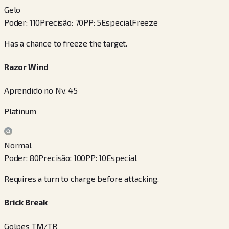
Gelo
Poder
:
110
Precisão
:
70
PP
:
5
Especial
Freeze
Has a chance to freeze the target.
Razor Wind
Aprendido no Nv. 45
Platinum
Normal
Poder
:
80
Precisão
:
100
PP
:
10
Especial
Requires a turn to charge before attacking.
Brick Break
Golpes TM/TR