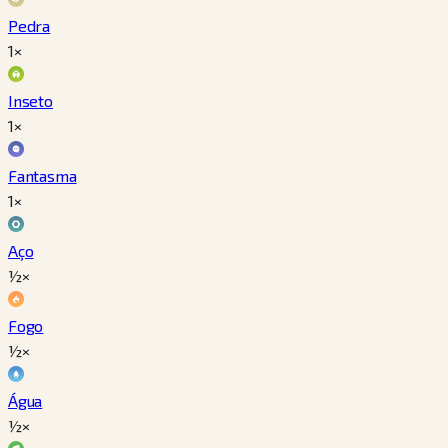
Pedra
1×
Inseto
1×
Fantasma
1×
Aço
½×
Fogo
½×
Água
½×