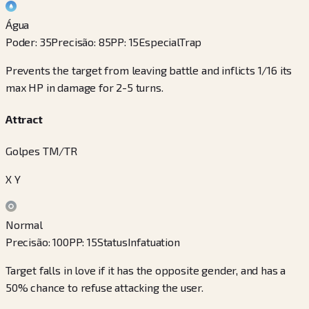
Água
Poder
:
35
Precisão
:
85
PP
:
15
Especial
Trap
Prevents the target from leaving battle and inflicts 1/16 its
max HP in damage for 2-5 turns.
Attract
Golpes TM/TR
X Y
Normal
Precisão
:
100
PP
:
15
Status
Infatuation
Target falls in love if it has the opposite gender, and has a
50% chance to refuse attacking the user.