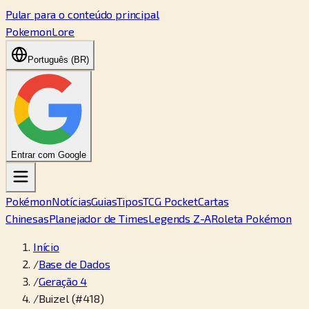
Pular para o conteúdo principal
PokemonLore
Português (BR)
Entrar com Google
Pokémon
Notícias
Guias
Tipos
TCG Pocket
Cartas
Chinesas
Planejador de Times
Legends Z-A
Roleta Pokémon
Início
/
Base de Dados
/
Geração 4
/
Buizel (#418)