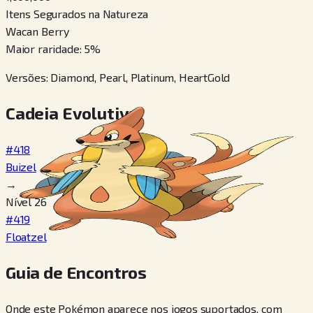
Itens Segurados na Natureza
Wacan Berry
Maior raridade
:
5
%
Versões
:
Diamond, Pearl, Platinum, HeartGold
Cadeia Evolutiva
#418
Buizel
→
Nível 26
#419
Floatzel
Guia de Encontros
Onde este Pokémon aparece nos jogos suportados, com