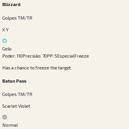
Blizzard
Golpes TM/TR
X Y
Gelo
Poder
:
110
Precisão
:
70
PP
:
5
Especial
Freeze
Has a chance to freeze the target.
Baton Pass
Golpes TM/TR
Scarlet Violet
Normal