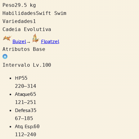
Peso
29.5 kg
Habilidades
Swift Swim
Variedades
1
Cadeia Evolutiva
Buizel
→
Floatzel
Atributos Base
Intervalo Lv.100
HP
55
220
–
314
Ataque
65
121
–
251
Defesa
35
67
–
185
Atq. Esp.
60
112
–
240