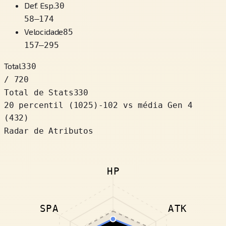
Def. Esp.
30
58
–
174
Velocidade
85
157
–
295
Total
330
/ 720
Total de Stats
330
20 percentil
(
1025
)
-102
vs média Gen 4
(432)
Radar de Atributos
HP
SPA
ATK