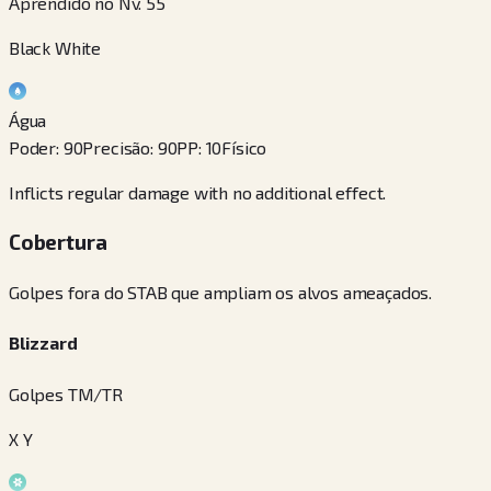
Aprendido no Nv. 55
Black White
Água
Poder
:
90
Precisão
:
90
PP
:
10
Físico
Inflicts regular damage with no additional effect.
Cobertura
Golpes fora do STAB que ampliam os alvos ameaçados.
Blizzard
Golpes TM/TR
X Y