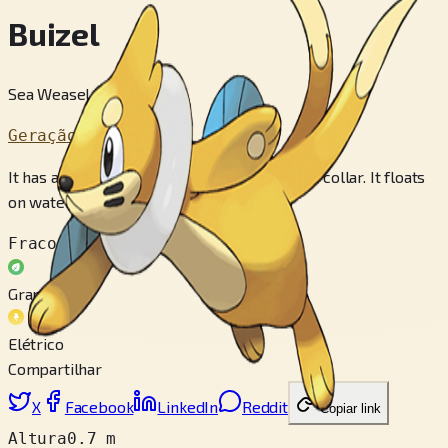
Buizel
Sea Weasel Pokémon
Geração 4
It has a flotation sac that is like an inflatable collar. It floats
on water with its head out.
Fraco contra
Grama
Elétrico
Compartilhar
X
Facebook
LinkedIn
Reddit
Copiar link
Altura
0.7 m