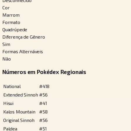
Desconhecido
Cor
Marrom
Formato
Quadrúpede
Diferença de Gênero
Sim
Formas Alternáveis
Não
Números em Pokédex Regionais
National
#
418
Extended Sinnoh
#
56
Hisui
#
41
Kalos Mountain
#
58
Original Sinnoh
#
56
Paldea
#
51