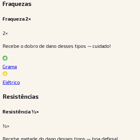
Fraquezas
Fraqueza 2×
2×
Recebe o dobro de dano desses tipos — cuidado!
Grama
Elétrico
Resistências
Resistência ½×
½×
Recebe metade do dano desses tipos — boa defesa!