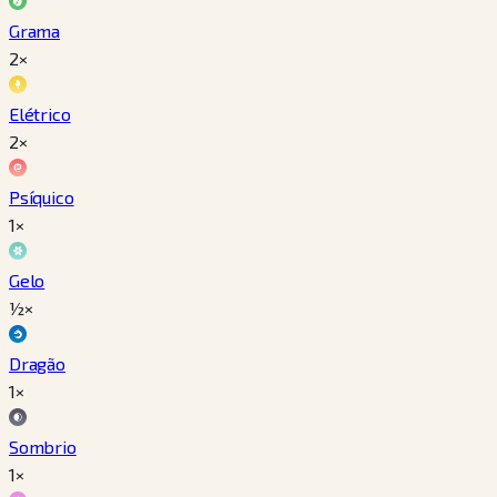
Grama
2×
Elétrico
2×
Psíquico
1×
Gelo
½×
Dragão
1×
Sombrio
1×