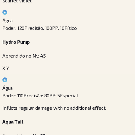
Scarlet Violet
Água
Poder
:
120
Precisão
:
100
PP
:
10
Físico
Hydro Pump
Aprendido no Nv. 45
X Y
Água
Poder
:
110
Precisão
:
80
PP
:
5
Especial
Inflicts regular damage with no additional effect.
Aqua Tail