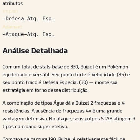
atributos
Impish
+
Defesa
−
Atq. Esp.
Adamant
+
Ataque
−
Atq. Esp.
Análise Detalhada
Com um total de stats base de 330, Buizel é um Pokémon
equilibrado e versátil. Seu ponto forte é Velocidade (85) e
seu ponto fraco é Defesa Especial (30) — monte sua
estratégia em torno dessa distribuição.
A combinação de tipos Água dá a Buizel 2 fraquezas e 4
resistências. A ausência de fraquezas 4× é uma grande
vantagem defensiva. No ataque, seus golpes STAB atingem 3
tipos com dano super efetivo.
Com taxa de captura 190, Buizel é relativamente fácil de