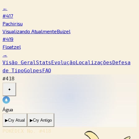
←
#417
Pachirisu
Visualizando Atualmente
Buizel
#419
Floatzel
→
Visão Geral
Stats
Evolução
Localizações
Defesa
de Tipo
Golpes
FAQ
#418
✦
Água
▶
Cry Atual
▶
Cry Antigo
POKÉDEX No.
#418