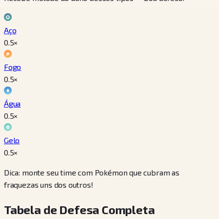
Aço
0.5
×
Fogo
0.5
×
Água
0.5
×
Gelo
0.5
×
Dica: monte seu time com Pokémon que cubram as
fraquezas uns dos outros!
Tabela de Defesa Completa