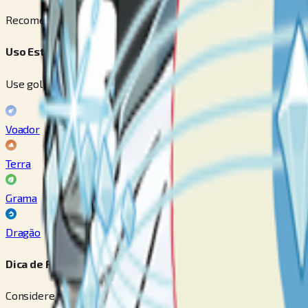
Recomendações de golpes não disponíveis para o tipo Gelo
Uso Estratégico
Use golpes tipo Gelo para contra-atacar:
Voador
Terra
Grama
Dragão
Dica de Formação de Equipe
Considere combinar golpes tipo Gelo com tipos complementa