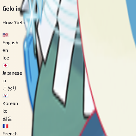
Gelo
in Other Languages
How "
Gelo
" type is written in different languages
🇺🇸
English
en
Ice
🇯🇵
Japanese
ja
こおり
🇰🇷
Korean
ko
얼음
🇫🇷
French