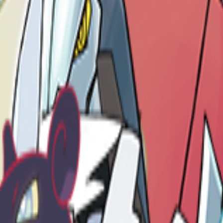
de tipos, estratégias de batalha e banco de dados abrangente 