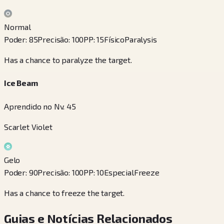
Normal
Poder
:
85
Precisão
:
100
PP
:
15
Físico
Paralysis
Has a chance to paralyze the target.
Ice Beam
Aprendido no Nv. 45
Scarlet Violet
Gelo
Poder
:
90
Precisão
:
100
PP
:
10
Especial
Freeze
Has a chance to freeze the target.
Guias e Notícias Relacionados