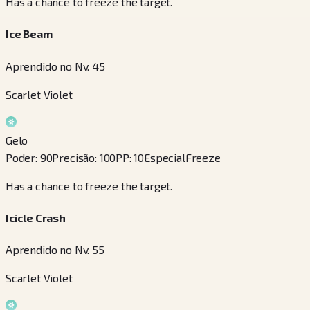
Has a chance to freeze the target.
Ice Beam
Aprendido no Nv. 45
Scarlet Violet
Gelo
Poder
:
90
Precisão
:
100
PP
:
10
Especial
Freeze
Has a chance to freeze the target.
Icicle Crash
Aprendido no Nv. 55
Scarlet Violet