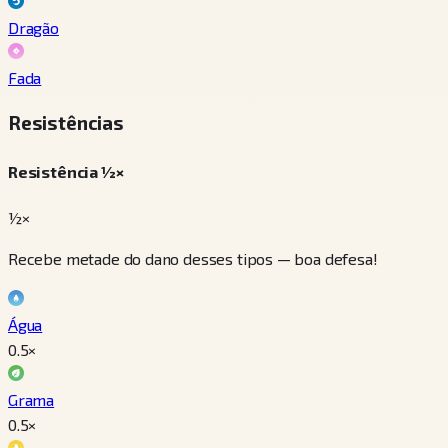
Dragão
Fada
Resistências
Resistência ½×
½×
Recebe metade do dano desses tipos — boa defesa!
Água
0.5
×
Grama
0.5
×