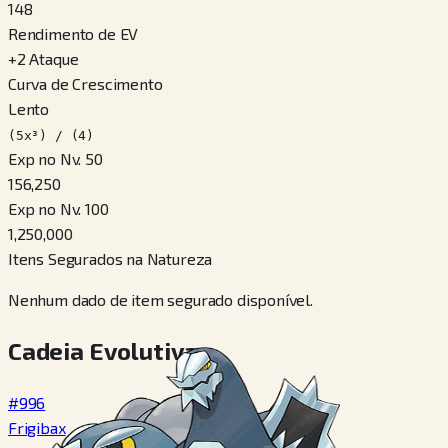
148
Rendimento de EV
+
2
Ataque
Curva de Crescimento
Lento
(5x³) / (4)
Exp no Nv. 50
156,250
Exp no Nv. 100
1,250,000
Itens Segurados na Natureza
Nenhum dado de item segurado disponível.
Cadeia Evolutiva
#996
Frigibax