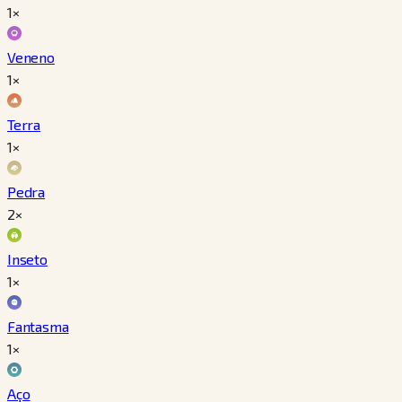
1×
Veneno
1×
Terra
1×
Pedra
2×
Inseto
1×
Fantasma
1×
Aço