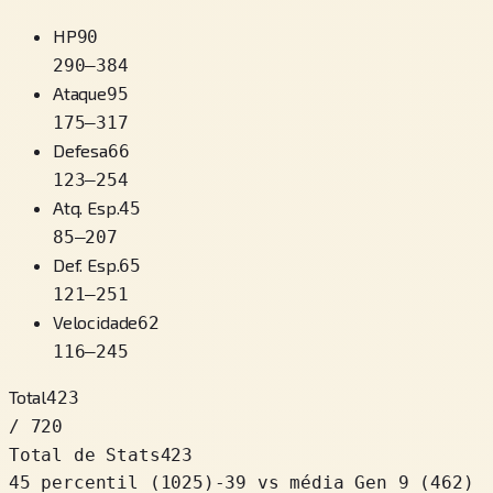
HP
90
290
–
384
Ataque
95
175
–
317
Defesa
66
123
–
254
Atq. Esp.
45
85
–
207
Def. Esp.
65
121
–
251
Velocidade
62
116
–
245
Total
423
/ 720
Total de Stats
423
45 percentil
(
1025
)
-39
vs média Gen 9 (462)