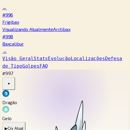
←
#996
Frigibax
Visualizando Atualmente
Arctibax
#998
Baxcalibur
→
Visão Geral
Stats
Evolução
Localizações
Defesa
de Tipo
Golpes
FAQ
#997
✦
Dragão
Gelo
▶
Cry Atual