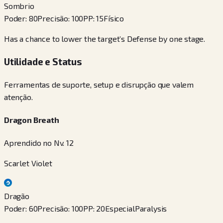
Sombrio
Poder
:
80
Precisão
:
100
PP
:
15
Físico
Has a chance to lower the target’s Defense by one stage.
Utilidade e Status
Ferramentas de suporte, setup e disrupção que valem
atenção.
Dragon Breath
Aprendido no Nv. 12
Scarlet Violet
Dragão
Poder
:
60
Precisão
:
100
PP
:
20
Especial
Paralysis