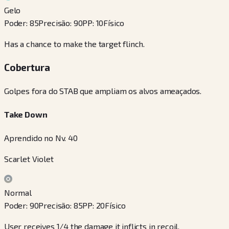
Gelo
Poder
:
85
Precisão
:
90
PP
:
10
Físico
Has a chance to make the target flinch.
Cobertura
Golpes fora do STAB que ampliam os alvos ameaçados.
Take Down
Aprendido no Nv. 40
Scarlet Violet
Normal
Poder
:
90
Precisão
:
85
PP
:
20
Físico
User receives 1/4 the damage it inflicts in recoil.