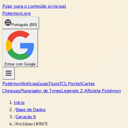
Pular para o conteúdo principal
PokemonLore
Português (BR)
Entrar com Google
Pokémon
Notícias
Guias
Tipos
TCG Pocket
Cartas
Chinesas
Planejador de Times
Legends Z-A
Roleta Pokémon
Início
/
Base de Dados
/
Geração 9
/
Arctibax (#997)