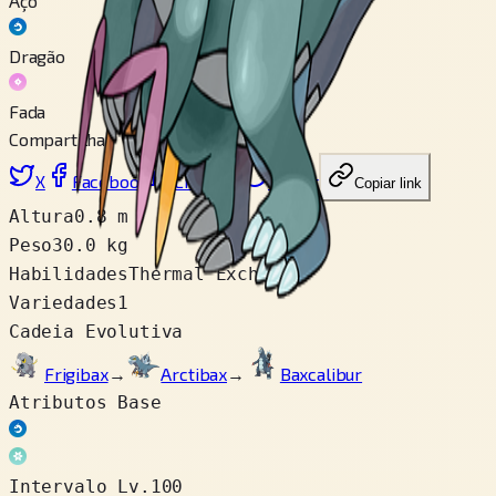
Aço
Dragão
Fada
Compartilhar
X
Facebook
LinkedIn
Reddit
Copiar link
Altura
0.8 m
Peso
30.0 kg
Habilidades
Thermal Exchange
Variedades
1
Cadeia Evolutiva
Frigibax
→
Arctibax
→
Baxcalibur
Atributos Base
Intervalo Lv.100