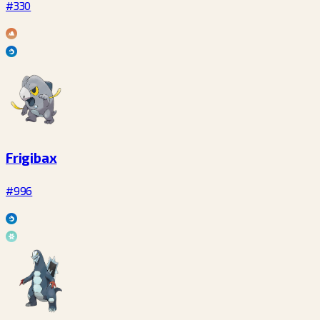
#330
Frigibax
#996