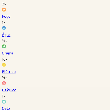
2×
Fogo
1×
Água
½×
Grama
½×
Elétrico
½×
Psíquico
1×
Gelo