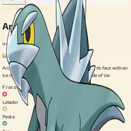
POKÉDEX No.
#997
Arctibax
Ice Fin Pokémon
Geração 9
Arctibax freezes the air around it, protecting its face with an
ice mask and turning its dorsal fin into a blade of ice.
Fraco contra
Lutador
Pedra