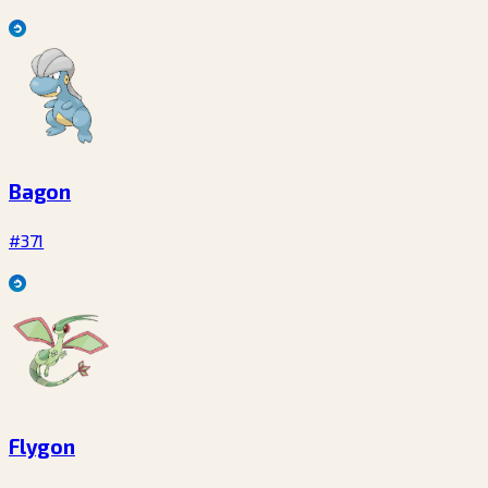
Bagon
#371
Flygon