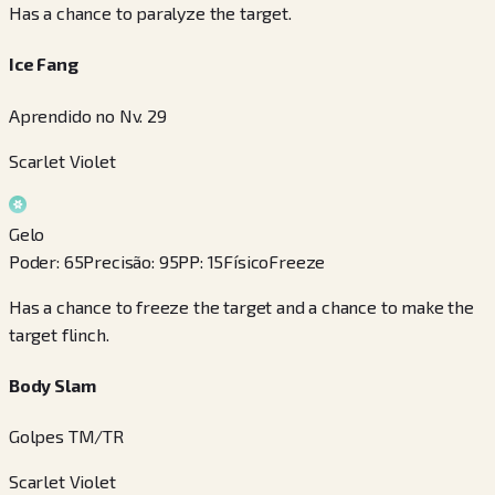
Has a chance to paralyze the target.
Ice Fang
Aprendido no Nv. 29
Scarlet Violet
Gelo
Poder
:
65
Precisão
:
95
PP
:
15
Físico
Freeze
Has a chance to freeze the target and a chance to make the
target flinch.
Body Slam
Golpes TM/TR
Scarlet Violet