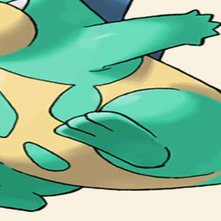
 always 48 fangs lining its mouth.