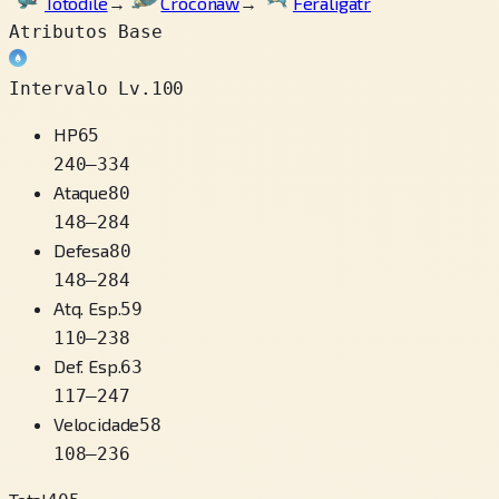
Totodile
→
Croconaw
→
Feraligatr
Atributos Base
Intervalo Lv.100
HP
65
240
–
334
Ataque
80
148
–
284
Defesa
80
148
–
284
Atq. Esp.
59
110
–
238
Def. Esp.
63
117
–
247
Velocidade
58
108
–
236