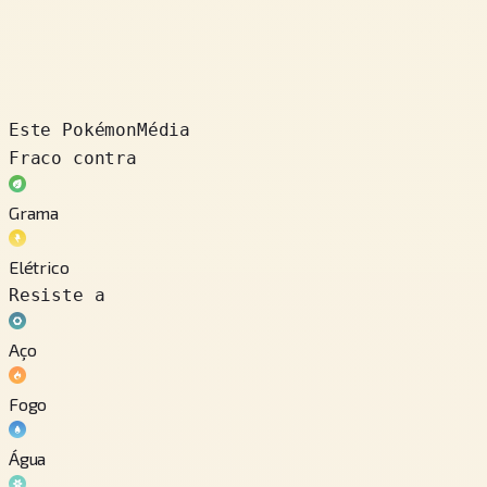
Este Pokémon
Média
Fraco contra
Grama
Elétrico
Resiste a
Aço
Fogo
Água