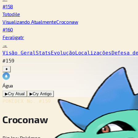
#158
Totodile
Visualizando Atualmente
Croconaw
#160
Feraligatr
→
Visão Geral
Stats
Evolução
Localizações
Defesa d
#159
✦
Água
▶
Cry Atual
▶
Cry Antigo
POKÉDEX No.
#159
Croconaw
Big Jaw Pokémon