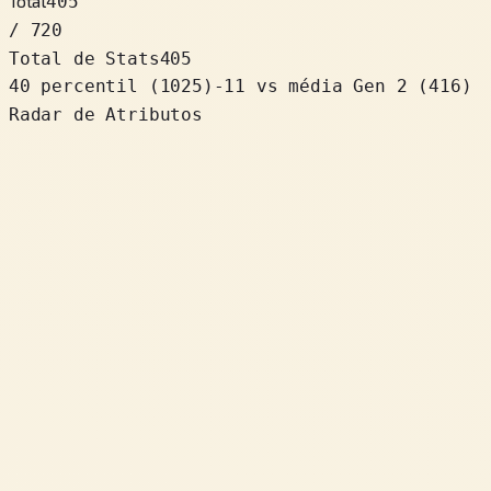
Total
405
/ 720
Total de Stats
405
40 percentil
(
1025
)
-11
vs média Gen 2 (416)
Radar de Atributos