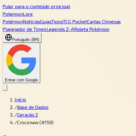
Pular para o conteúdo principal
PokemonLore
Pokémon
Notícias
Guias
Tipos
TCG Pocket
Cartas Chinesas
Planejador de Times
Legends Z-A
Roleta Pokémon
Português (BR)
Entrar com Google
Início
/
Base de Dados
/
Geração 2
/
Croconaw (#159)
←