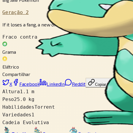
Geração 2
If it loses a fang, a new one grows back in its place. There are
Fraco contra
Grama
Elétrico
Compartilhar
X
Facebook
LinkedIn
Reddit
Copiar link
Altura
1.1 m
Peso
25.0 kg
Habilidades
Torrent
Variedades
1
Cadeia Evolutiva